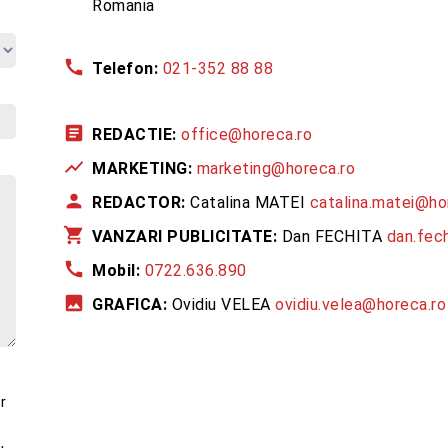
Romania
call
Telefon:
021-352 88 88
article
REDACTIE:
office@horeca.ro
show_chart
MARKETING:
marketing@horeca.ro
person
REDACTOR:
Catalina MATEI
catalina.matei@ho
shopping_cart
VANZARI PUBLICITATE:
Dan FECHITA
dan.fec
call
Mobil:
0722.636.890
image
GRAFICA:
Ovidiu VELEA
ovidiu.velea@horeca.ro
r