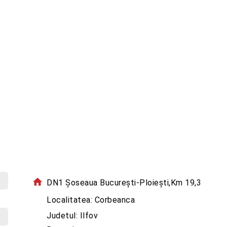
home
DN1 Şoseaua Bucureşti-Ploieşti,Km 19,3
location-on
Localitatea: Corbeanca
Judetul: Ilfov