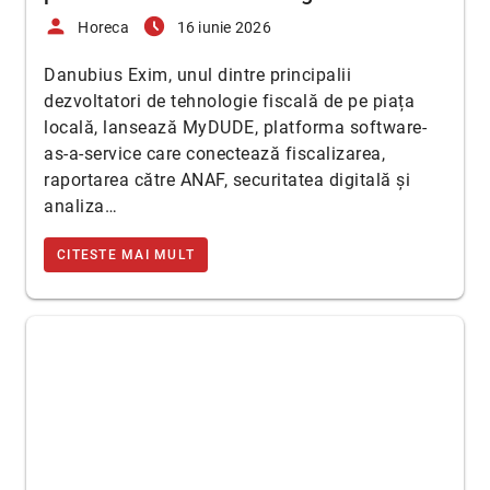
person
access_time_filled
Horeca
16 iunie 2026
Danubius Exim, unul dintre principalii
dezvoltatori de tehnologie fiscală de pe piața
locală, lansează MyDUDE, platforma software-
as-a-service care conectează fiscalizarea,
raportarea către ANAF, securitatea digitală și
analiza…
CITESTE MAI MULT