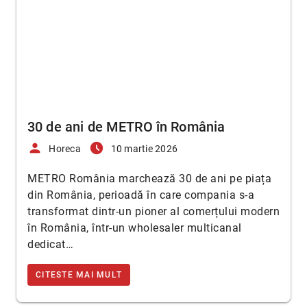
30 de ani de METRO în România
person
access_time_filled
Horeca
10 martie 2026
METRO România marchează 30 de ani pe piața
din România, perioadă în care compania s-a
transformat dintr-un pioner al comerțului modern
în România, într-un wholesaler multicanal
dedicat…
CITESTE MAI MULT