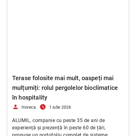
Terase folosite mai mult, oaspeți mai
mulțumiți: rolul pergolelor bioclimatice
în hospitality
person
access_time_filled
Horeca
1 iulie 2026
ALUMIL, companie cu peste 35 de ani de
experiență și prezență în peste 60 de țări,
propune un portofoliu complet de sisteme