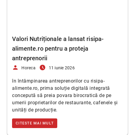
Valori Nutriționale a lansat risipa-
alimente.ro pentru a proteja
antreprenorii
person
access_time_filled
Horeca
11 iunie 2026
în întâmpinarea antreprenorilor cu risipa-
alimente.ro, prima soluție digitală integrată
concepută să preia povara birocratică de pe
umerii proprietarilor de restaurante, cafenele și
unități de producție.
CITESTE MAI MULT