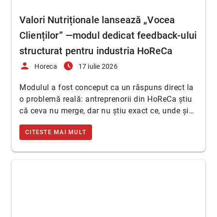
Valori Nutriționale lansează „Vocea
Clienților” —modul dedicat feedback-ului
structurat pentru industria HoReCa
person
access_time_filled
Horeca
17 iulie 2026
Modulul a fost conceput ca un răspuns direct la
o problemă reală: antreprenorii din HoReCa știu
că ceva nu merge, dar nu știu exact ce, unde și…
CITESTE MAI MULT