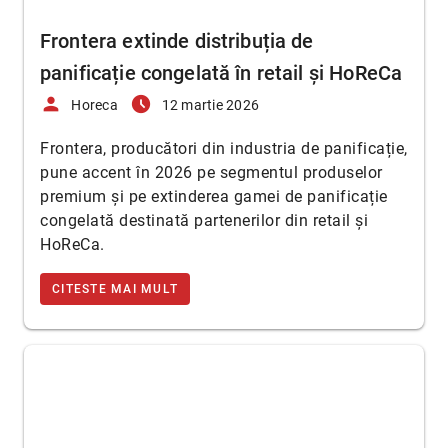
Frontera extinde distribuția de
panificație congelată în retail și HoReCa
person
access_time_filled
Horeca
12 martie 2026
Frontera, producători din industria de panificație,
pune accent în 2026 pe segmentul produselor
premium și pe extinderea gamei de panificație
congelată destinată partenerilor din retail și
HoReCa.
CITESTE MAI MULT