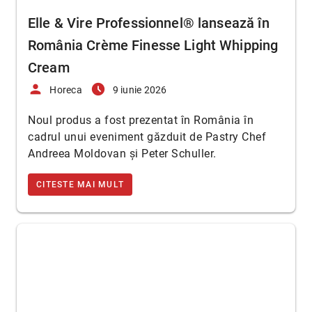
Elle & Vire Professionnel® lansează în
România Crème Finesse Light Whipping
Cream
person
access_time_filled
Horeca
9 iunie 2026
Noul produs a fost prezentat în România în
cadrul unui eveniment găzduit de Pastry Chef
Andreea Moldovan și Peter Schuller.
CITESTE MAI MULT