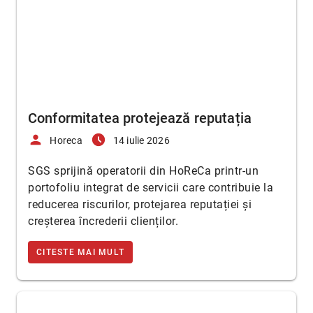
Conformitatea protejează reputația
person
access_time_filled
Horeca
14 iulie 2026
SGS sprijină operatorii din HoReCa printr-un
portofoliu integrat de servicii care contribuie la
reducerea riscurilor, protejarea reputației și
creșterea încrederii clienților.
CITESTE MAI MULT