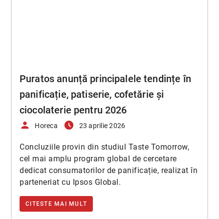
Puratos anunță principalele tendințe în
panificație, patiserie, cofetărie și
ciocolaterie pentru 2026
person
access_time_filled
Horeca
23 aprilie 2026
Concluziile provin din studiul Taste Tomorrow,
cel mai amplu program global de cercetare
dedicat consumatorilor de panificație, realizat în
parteneriat cu Ipsos Global.
CITESTE MAI MULT