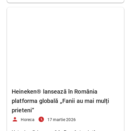
Heineken® lansează în România
platforma globală „Fanii au mai mulți
prieteni”
person
access_time_filled
Horeca
17 martie 2026