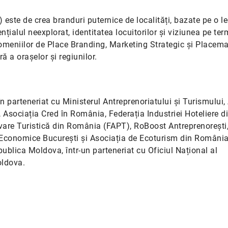
 este de crea branduri puternice de localități, bazate pe o l
tențialul neexplorat, identitatea locuitorilor și viziunea pe te
 domeniilor de Place Branding, Marketing Strategic și Placem
ă a orașelor și regiunilor.
n parteneriat cu Ministerul Antreprenoriatului și Turismului,
, Asociația Cred în România, Federația Industriei Hoteliere d
vare Turistică din România (FAPT), RoBoost Antreprenorești,
 Economice București și Asociația de Ecoturism din România
publica Moldova, într-un parteneriat cu Oficiul Național al
oldova.