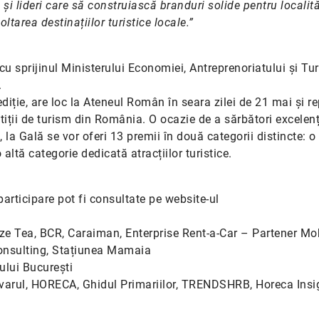
și lideri care să construiască branduri solide pentru localită
area destinațiilor turistice locale.”
 cu sprijinul Ministerului Economiei, Antreprenoriatului și Tu
.
diție, are loc la Ateneul Român în seara zilei de 21 mai și r
iții de turism din România. O ocazie de a sărbători excelenț
la Gală se vor oferi 13 premii în două categorii distincte: o
 altă categorie dedicată atracțiilor turistice.
articipare pot fi consultate pe website-ul
e Tea, BCR, Caraiman, Enterprise Rent-a-Car – Partener Mob
nsulting, Stațiunea Mamaia
ului București
devarul, HORECA, Ghidul Primariilor, TRENDSHRB, Horeca Insi