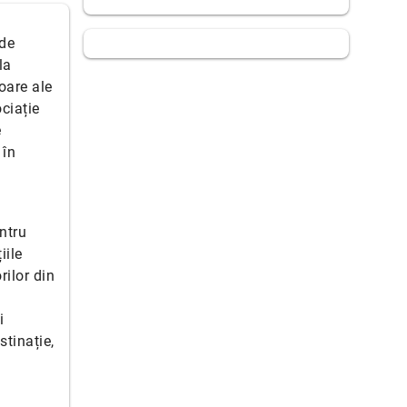
 de
la
oare ale
ociație
e
 în
ntru
iile
rilor din
i
tinație,