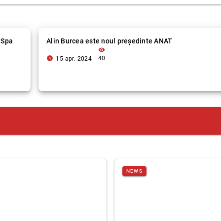
a Spa
Alin Burcea este noul președinte ANAT
visibility
access_time_filled
40
15 apr. 2024
NEWS