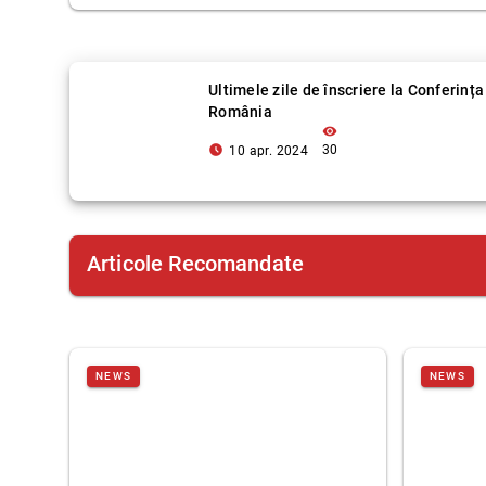
Ultimele zile de înscriere la Conferinț
România
visibility
access_time_filled
30
10 apr. 2024
Articole Recomandate
NEWS
NEWS