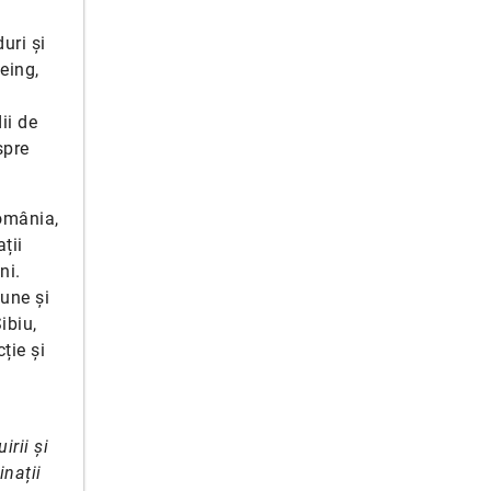
uri și
eing,
ii de
spre
România,
ții
ni.
une și
ibiu,
ție și
irii și
inații