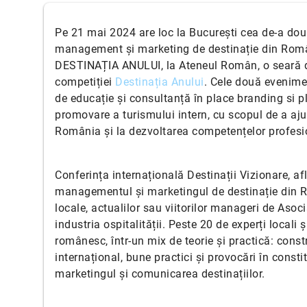
Pe 21 mai 2024 are loc la București cea de-a doua
management și marketing de destinație din Român
DESTINAȚIA ANULUI, la Ateneul Român, o seară de 
competiției
Destinația Anului
. Cele două evenime
de educație și consultanță în place branding si 
promovare a turismului intern, cu scopul de a ajut
România și la dezvoltarea competențelor profesi
Conferința internațională Destinații Vizionare, af
managementul și marketingul de destinație din Ro
locale, actualilor sau viitorilor manageri de Asoc
industria ospitalității. Peste 20 de experți locali
românesc, într-un mix de teorie și practică: constr
internațional, bune practici și provocări în cons
marketingul și comunicarea destinațiilor.