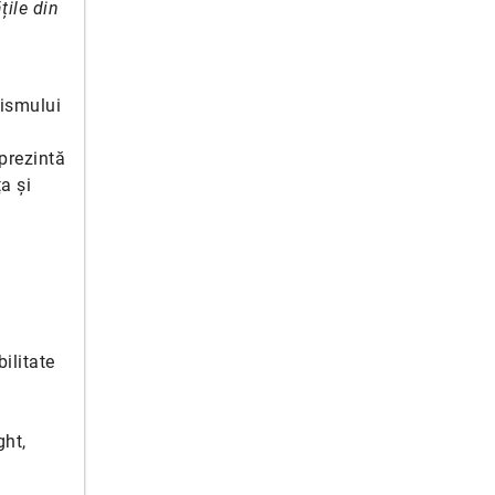
țile din
rismului
eprezintă
a și
ilitate
ght,