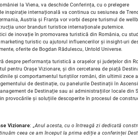
mâniei la Viena, va deschide Conferința, cu o prelegere
e inspirație internațională va continua cu sesiunea de Trend
Germania, Austria și Franța vor vorbi despre turismul de wellb
rucția unor branduri turistice internaționale puternice.
ici de inovație în promovarea turistică din România, cu stud
arketing turistic cu ajutorul influencerilor și insight-uri de
imente, oferite de Bogdan Rădulescu, Untold Universe.
eră despre performanța turistică a orașelor și județelor din 
utul pentru Orașe Vizionare, și din cercetarea de piață Destina
dinile și comportamentul turiștilor români, din ultimii zece a
ementului de destinație, cu panelurile Destinații în Ascensi
 Management de Destinație sau ai administrațiilor locale din S
n provocările și soluțiile descoperite în procesul de construc
ase Vizionare
: „
Anul acesta, cu o întreagă zi dedicată constru
ntinuăm ceea ce am început la prima ediție a conferinței Dest