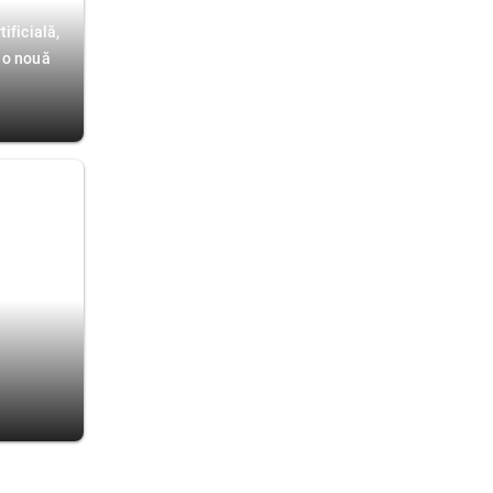
ificială,
 o nouă