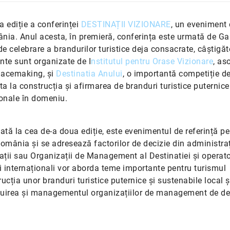
 ediție a conferinței
DESTINAȚII VIZIONARE
, un eveniment
ia. Anul acesta, în premieră, conferința este urmată de Ga
celebrare a brandurilor turistice deja consacrate, câștigăt
nte sunt organizate de
I
nstitutul pentru Orase Vizionare
, as
placemaking, și
Destinatia Anului
, o importantă competiție d
a la construcția și afirmarea de branduri turistice puternice
onale în domeniu.
lată la cea de-a doua ediție, este evenimentul de referință pe
mânia și se adresează factorilor de decizie din administraț
iații sau Organizații de Management al Destinatiei și operato
 și internaționali vor aborda teme importante pentru turismul
ucția unor branduri turistice puternice și sustenabile local ș
tituirea și managementul organizațiilor de management de des