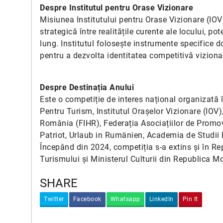
Despre Institutul pentru Orase Vizionare
Misiunea Institutului pentru Orase Vizionare (IOV)
strategică între realitățile curente ale locului, po
lung. Institutul folosește instrumente specifice
pentru a dezvolta identitatea competitivă vizionar
Despre Destinația Anului
Este o competiție de interes național organizată î
Pentru Turism, Institutul Orașelor Vizionare (IOV)
România (FIHR), Federația Asociațiilor de Promo
Patriot, Urlaub in Rumänien, Academia de Studii
Începând din 2024, competiția s-a extins și în Re
Turismului și Ministerul Culturii din Republica M
SHARE
Twitter
Facebook
Whatsapp
LinkedIn
Pin It