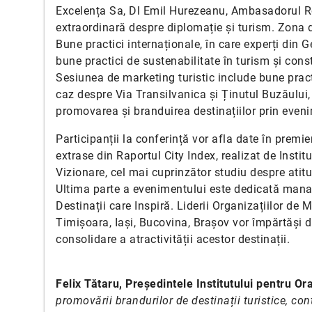
Excelența Sa, Dl Emil Hurezeanu, Ambasadorul Ro
extraordinară despre diplomație și turism. Zona d
Bune practici internaționale, în care experți din 
bune practici de sustenabilitate în turism și const
Sesiunea de marketing turistic include bune pract
caz despre Via Transilvanica și Ținutul Buzăului, m
promovarea și branduirea destinațiilor prin even
Participanții la conferință vor afla date în premi
extrase din Raportul City Index, realizat de Instit
Vizionare, cel mai cuprinzător studiu despre atitu
Ultima parte a evenimentului este dedicată manag
Destinații care Inspiră. Liderii Organizațiilor de
Timișoara, Iași, Bucovina, Brașov vor împărtăși di
consolidare a atractivității acestor destinații.
Felix Tătaru, Președintele Institutului pentru Or
promovării brandurilor de destinații turistice, co