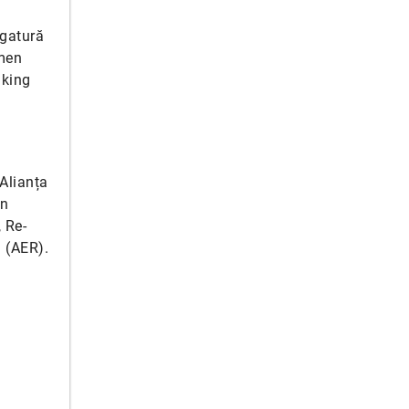
egatură
rmen
aking
 Alianța
in
 Re-
 (AER).