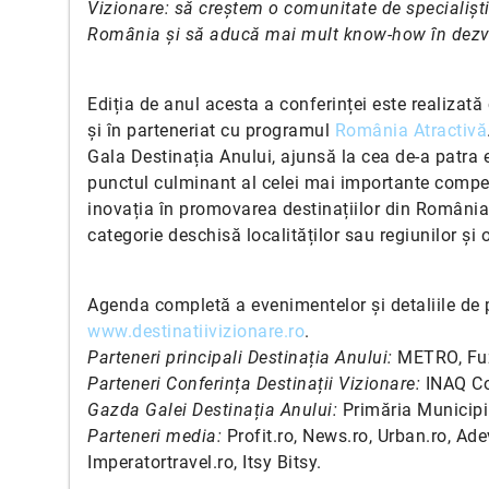
Vizionare: să creștem o comunitate de specialiști 
România și să aducă mai mult know-how în dezvolt
Ediția de anul acesta a conferinței este realizată
și în parteneriat cu programul
România Atractivă
Gala Destinația Anului, ajunsă la cea de-a patra e
punctul culminant al celei mai importante compet
inovația în promovarea destinațiilor din România, 
categorie deschisă localităților sau regiunilor și o
Agenda completă a evenimentelor și detaliile de p
www.destinatiivizionare.ro
.
Parteneri principali Destinația Anului:
METRO, Fuz
Parteneri Conferința Destinații Vizionare:
INAQ Co
Gazda Galei Destinația Anului:
Primăria Municipi
Parteneri media:
Profit.ro, News.ro, Urban.ro, A
Imperatortravel.ro, Itsy Bitsy.