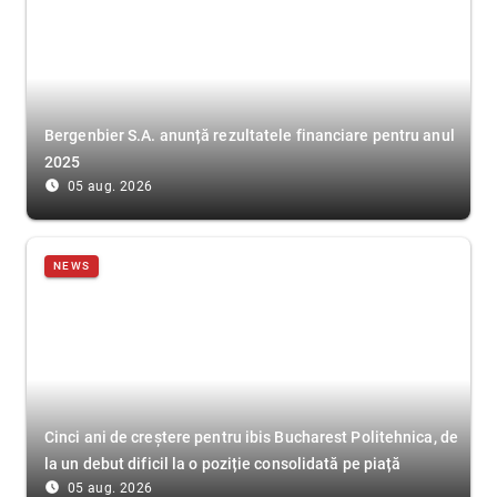
Bergenbier S.A. anunță rezultatele financiare pentru anul
2025
access_time_filled
05 aug. 2026
NEWS
Cinci ani de creștere pentru ibis Bucharest Politehnica, de
la un debut dificil la o poziție consolidată pe piață
access_time_filled
05 aug. 2026