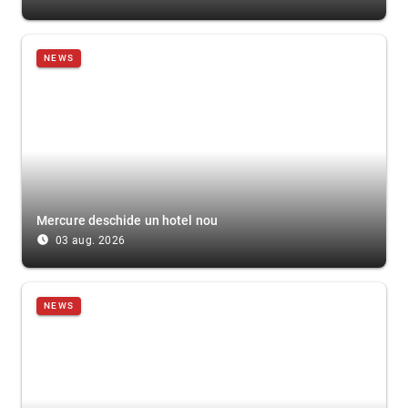
NEWS
Mercure deschide un hotel nou
access_time_filled
03 aug. 2026
NEWS