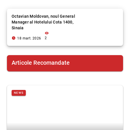
Octavian Moldovan, noul General
Manager al Hotelului Cota 1400,
Sinaia
visibility
access_time_filled
2
18 mart. 2026
Articole Recomandate
NEWS