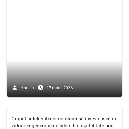
person
access_time_filled
Horeca
17 mart. 2026
Grupul hotelier Accor continuă să investească în
viitoarea generație de lideri din ospitalitate prin