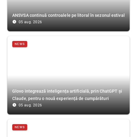
ANSVSA continuă controalele pe litoral în sezonul estival
access_time_filled
05 aug. 2026
NEWS
Glovo integrează inteligența artificială, prin ChatGPT și
Claude, pentru o nouă experiență de cumpărături
access_time_filled
05 aug. 2026
NEWS