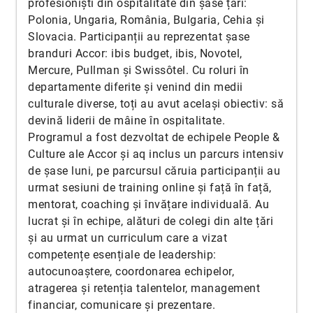
profesioniști din ospitalitate din șase țări:
Polonia, Ungaria, România, Bulgaria, Cehia și
Slovacia. Participanții au reprezentat șase
branduri Accor: ibis budget, ibis, Novotel,
Mercure, Pullman și Swissôtel. Cu roluri în
departamente diferite și venind din medii
culturale diverse, toți au avut același obiectiv: să
devină liderii de mâine în ospitalitate.
Programul a fost dezvoltat de echipele People &
Culture ale Accor și aq inclus un parcurs intensiv
de șase luni, pe parcursul căruia participanții au
urmat sesiuni de training online și față în față,
mentorat, coaching și învățare individuală. Au
lucrat și în echipe, alături de colegi din alte țări
și au urmat un curriculum care a vizat
competențe esențiale de leadership:
autocunoaștere, coordonarea echipelor,
atragerea și retenția talentelor, management
financiar, comunicare și prezentare.