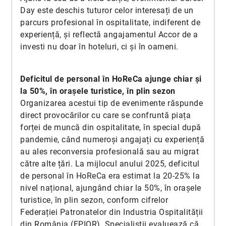
Day este deschis tuturor celor interesați de un
parcurs profesional în ospitalitate, indiferent de
experiență, și reflectă angajamentul Accor de a
investi nu doar în hoteluri, ci și în oameni.
Deficitul de personal în HoReCa ajunge chiar și
la 50%, în orașele turistice, în plin sezon
Organizarea acestui tip de evenimente răspunde
direct provocărilor cu care se confruntă piața
forței de muncă din ospitalitate, în special după
pandemie, când numeroși angajați cu experiență
au ales reconversia profesională sau au migrat
către alte țări. La mijlocul anului 2025, deficitul
de personal în HoReCa era estimat la 20-25% la
nivel național, ajungând chiar la 50%, în orașele
turistice, în plin sezon, conform cifrelor
Federației Patronatelor din Industria Ospitalității
din România (FPIOR). Specialiștii evaluează că