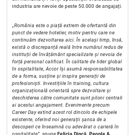
industria are nevoie de peste 50.000 de angajați.
„
România este o piață extrem de ofertantă din
punct de vedere hotelier, motiv pentru care ne
continuăm dezvoltarea aici. În același timp, însă,
există o discrepanță reală între numărul redus de
instituții de învățământ specializate și nevoia de
forță personal calificat. În calitate de lider global
în ospitalitate, Accor își asumă responsabilitatea
de a forma, susține și inspira generații de
profesioniști. Investițiile în training, cultura
organizațională orientată spre dezvoltare și
deschiderea către comunitate sunt piloni centrali
ai acestui angajament. Evenimente precum
Career Day extind acest rol dincolo de echipele
existente, oferind noi generații șansa de a
descoperi ce înseamnă cu adevărat o carieră în
ospitalitate”,
spune
Felicia Dincă, People &