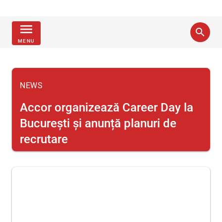
menu
search
MENU
NEWS
Accor organizează Career Day la
București și anunță planuri de
recrutare