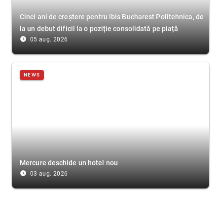
Cinci ani de creștere pentru ibis Bucharest Politehnica, de
la un debut dificil la o poziție consolidată pe piață
access_time_filled
05 aug. 2026
NEWS
Mercure deschide un hotel nou
access_time_filled
03 aug. 2026