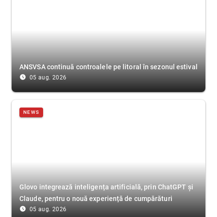
ANSVSA continuă controalele pe litoral în sezonul estival
access_time_filled
05 aug. 2026
NEWS
Glovo integrează inteligența artificială, prin ChatGPT și
Claude, pentru o nouă experiență de cumpărături
access_time_filled
05 aug. 2026