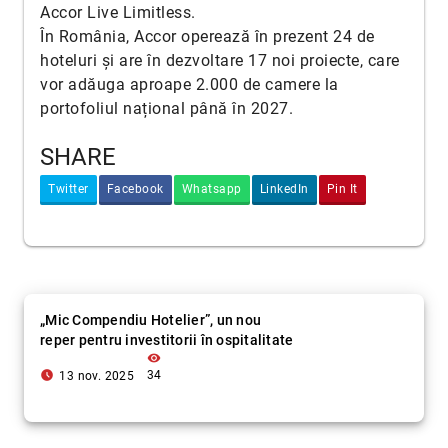
Accor Live Limitless.
În România, Accor operează în prezent 24 de
hoteluri și are în dezvoltare 17 noi proiecte, care
vor adăuga aproape 2.000 de camere la
portofoliul național până în 2027.
SHARE
Twitter
Facebook
Whatsapp
LinkedIn
Pin It
„Mic Compendiu Hotelier”, un nou
reper pentru investitorii în ospitalitate
visibility
access_time_filled
34
13 nov. 2025