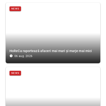
NEWS
HoReCa raportează afaceri mai mari și marje mai mici
access_time_filled
06 aug. 2026
NEWS