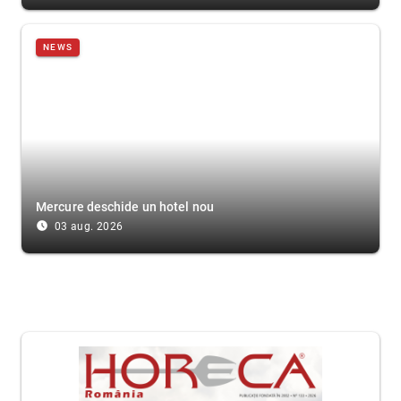
NEWS
Mercure deschide un hotel nou
access_time_filled
03 aug. 2026