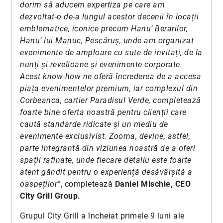
dorim să aducem expertiza pe care am
dezvoltat-o de-a lungul acestor decenii în locații
emblematice, iconice precum Hanu’ Berarilor,
Hanu’ lui Manuc, Pescăruș, unde am organizat
evenimente de amploare cu sute de invitați, de la
nunți și revelioane și evenimente corporate.
Acest know-how ne oferă încrederea de a accesa
piața evenimentelor premium, iar complexul din
Corbeanca, cartier Paradisul Verde, completează
foarte bine oferta noastră pentru clienții care
caută standarde ridicate și un mediu de
evenimente exclusivist. Zooma, devine, astfel,
parte integrantă din viziunea noastră de a oferi
spații rafinate, unde fiecare detaliu este foarte
atent gândit pentru o experiență desăvârșită a
oaspeților”
, completează
Daniel Mischie, CEO
City Grill Group.
Grupul City Grill a încheiat primele 9 luni ale