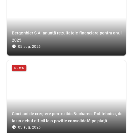
Bergenbier S.A. anunță rezultatele financiare pentru anul
2025
access_time_filled
05 aug. 2026
NEWS
Cinci ani de creștere pentru ibis Bucharest Politehnica, de
la un debut dificil la o poziție consolidată pe piață
access_time_filled
05 aug. 2026