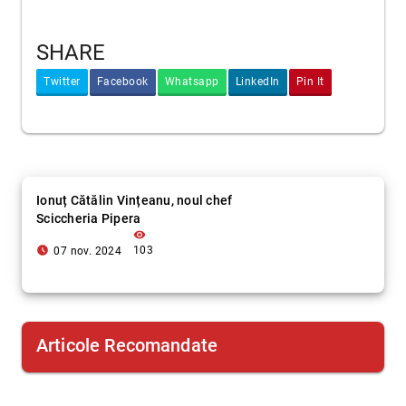
SHARE
Twitter
Facebook
Whatsapp
LinkedIn
Pin It
Ionuț Cătălin Vințeanu, noul chef
Sciccheria Pipera
visibility
access_time_filled
103
07 nov. 2024
Articole Recomandate