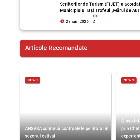
Scriitorilor de Turism (FIJET) a acorda
Municipiului Iași Trofeul „Mărul de Aur
visibility
access_time_filled
2
23 iun. 2026
Articole Recomandate
NEWS
NEWS
Glovo int
ANSVSA continuă controalele pe litoral în
prin Chat
sezonul estival
experien