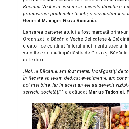
Băcănia Veche se înscrie în această direcție și 
promovarea produselor locale, a sezonalității și 
General Manager Glovo România.
Lansarea parteneriatului a fost marcată printr-u
Organizat la Băcănia Veche Delicatese & Grădină, 
creatori de conținut în jurul unui meniu special i
valorile comune împărtășite de Glovo și Băcănia 
autentică.
„Noi, la Băcănie, am fost mereu îndrăgostiți de 
În fiecare an le-am dedicat evenimente, am constr
noi mai bine. Iar în acest an ele au devenit vizib
serviciu societății”,
a adăugat
Marius Tudosiei, 