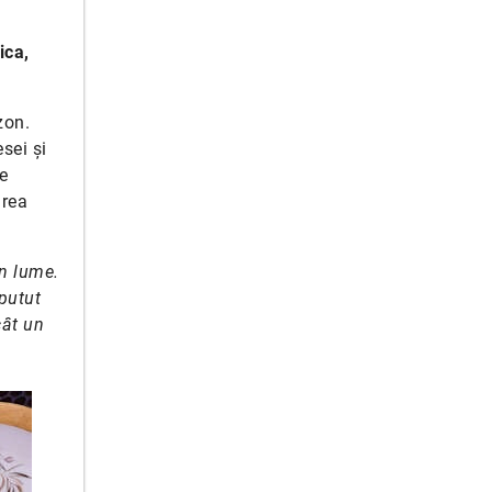
ica,
zon.
sei și
e
area
in lume.
putut
cât un