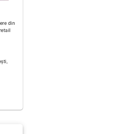
ere din
etail
ști,