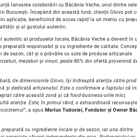
anunță lansarea colaborării cu Băcănia Veche, unul dintre cel
n București. Începând din această lună, clienții Glovo pot
in aplicație, beneficiind de acces rapid la un meniu cu prep
ității și al gustului autentic.
l autentic al produselor locale, Băcănia Veche a devenit în u
e preparată responsabil și cu ingrediente de calitate. Concep
i de sezon, cât și o prăvălie cu sute de produse artizanale
nzeturi, mezeluri și vinuri, peste 80% din ofertă provenind d
obală, de dimensiunile Glovo, își îndreaptă atenția către pro
mă și dedicată artizanatul. Este o confirmare a faptului că in
reptat către această zonă și că food-business-urile mici,
ltă atenție. Este, în primul rând, o extraordinară recunoaște
ecosistemul”
, a spus
Marius Tudosiei, Fondator și Owner Bă
reparată cu ingrediente locale și de sezon, iar una dintre
mai apreciate afaceri independente din oraș. Parteneriatul cu