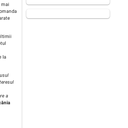
e mai
 comanda
arate
ltimii
tul
e la
dusul
teresul
re a
cănia