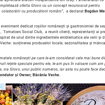
completează oferta Glovo cu un concept recunoscut pentru
a colaborării cu producătorii români”
, a declarat
Bogdan Me
n eveniment dedicat roșiilor românești și gastronomiei de se
Tomatoes Social Club, a reunit clienți, reprezentanți ai pre
nspirat de unul dintre ingredientele emblematice ale verii și d
Veche: susținerea produselor locale, sezonalitatea și mânc
tomatele românești pe care le-am considerat cele mai bune d
uit rețete speciale pentru ele, le-am pus în valoare cum am 
ile, via Glovo, unui public numeros, iar asta nu poate face de
Fondator și Owner, Băcănia Veche.