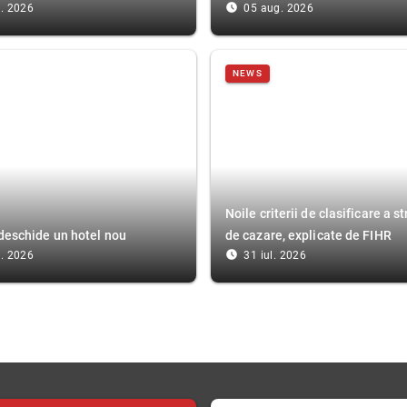
access_time_filled
. 2026
05 aug. 2026
NEWS
Noile criterii de clasificare a st
deschide un hotel nou
de cazare, explicate de FIHR
access_time_filled
. 2026
31 iul. 2026