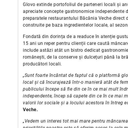
Glovo extinde portofoliul de parteneri locali și 
apreciate concepte gastronomice independente di
preparatele restaurantului Băcănia Veche direct d
construite pe baza ingredientelor locale, al sezonal
Fondată din dorința de a readuce în atenție gustu
15 ani un reper pentru clienții care caută mâncar
include astăzi atât un bistro dedicat gastronomie
românești, de la conserve și dulcețuri până la brâ
producători locali.
„Sunt foarte încântat de faptul că o platformă gl
local și că încurajează într-o manieră atât de fer
publicului începe să fie din ce în ce mai mult înd
independente, încep să capete din ce în ce mai mu
valorii lor sociale și a locului acestora în întreg 
Veche.
„Vedem un interes tot mai mare pentru mâncarea p
prioritățile noastre este să oferim acces la cele 