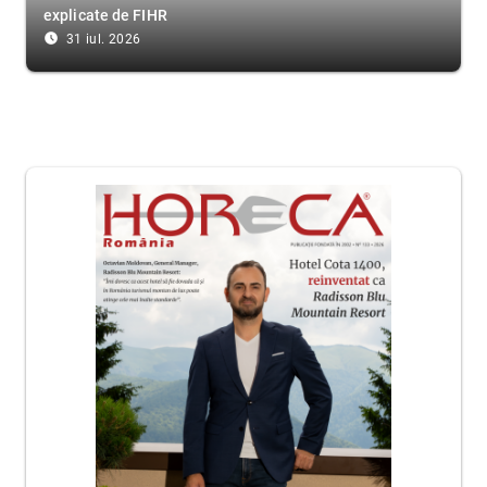
explicate de FIHR
access_time_filled
31 iul. 2026