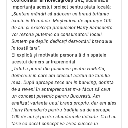
coordonator al Horecagroup SRL,
subliniază
importanța acestui proiect pentru piața locală:
„
Suntem mândri să aducem un brand britanic
iconic în România. Moștenirea de aproape 100
de ani și excelența produselor Harry Ramsden’s
vor rezona puternic cu consumatorii locali.
Suntem pe deplin dedicați dezvoltării brandului
în toată țara”.
El explică și motivația personală din spatele
acestui demers antreprenorial:
„
Totul a pornit din pasiunea pentru HoReCa,
domeniul în care am crescut alături de familia
mea. După aproape zece ani în banking, dorința
de a reveni în antreprenoriat m-a făcut să caut
un concept puternic pentru București. Am
analizat varianta unui brand propriu, dar am ales
Harry Ramsden’s pentru tradiția sa de aproape
100 de ani și pentru standardele ridicate. Cred cu
tărie că acest concept va avea succes în