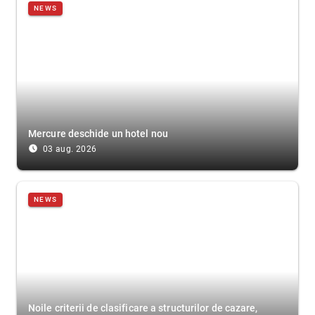
NEWS
Mercure deschide un hotel nou
access_time_filled
03 aug. 2026
NEWS
Noile criterii de clasificare a structurilor de cazare,