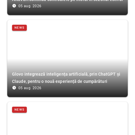
access_time_filled
05 aug. 2026
NEWS
Glovo integrează inteligența artificială, prin ChatGPT și
Claude, pentru o nouă experiență de cumpărături
access_time_filled
05 aug. 2026
NEWS