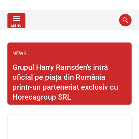
menu
search
MENU
NEWS
Grupul Harry Ramsden’s intră
oficial pe piața din România
printr-un parteneriat exclusiv cu
Horecagroup SRL