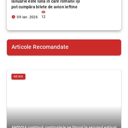
Ianuarie este luna în care românii își
pot cumpăra bilete de avion ieftine
visibility
access_time_filled
12
09 ian. 2026
Articole Recomandate
NEWS
ANSVSA continuă controalele pe litoral în sezonul estival