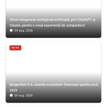
Glovo integrează inteligența artificială, prin ChatGPT și
Claude, pentru o nouă experiență de cumpărături
access_time_filled
05 aug. 2026
NEWS
Bergenbier S.A. anunță rezultatele financiare pentru anul
2025
access_time_filled
05 aug. 2026