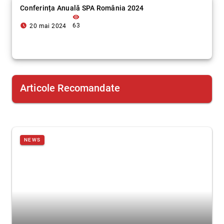
Conferința Anuală SPA România 2024
visibility
access_time_filled
63
20 mai 2024
Articole Recomandate
NEWS