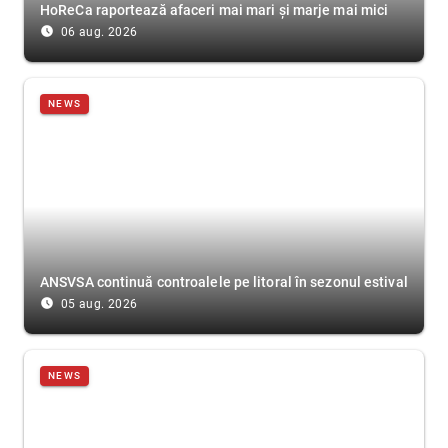
HoReCa raportează afaceri mai mari și marje mai mici
access_time_filled
06 aug. 2026
NEWS
ANSVSA continuă controalele pe litoral în sezonul estival
access_time_filled
05 aug. 2026
NEWS