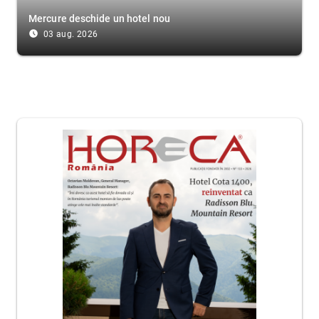
Mercure deschide un hotel nou
access_time_filled
03 aug. 2026