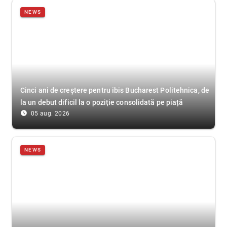
NEWS
Cinci ani de creștere pentru ibis Bucharest Politehnica, de
la un debut dificil la o poziție consolidată pe piață
access_time_filled
05 aug. 2026
NEWS