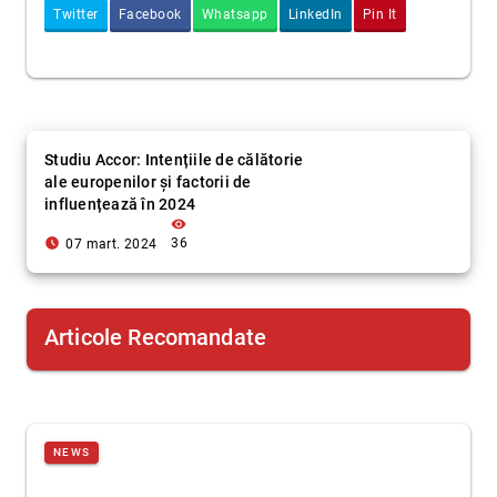
Twitter
Facebook
Whatsapp
LinkedIn
Pin It
Studiu Accor: Intențiile de călătorie
ale europenilor și factorii de
influențează în 2024
visibility
access_time_filled
36
07 mart. 2024
Articole Recomandate
NEWS