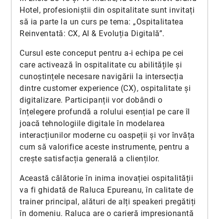
Hotel, profesioniștii din ospitalitate sunt invitați
să ia parte la un curs pe tema: „Ospitalitatea
Reinventată: CX, AI & Evoluția Digitală”.
Cursul este conceput pentru a-i echipa pe cei
care activează în ospitalitate cu abilitățile și
cunoștințele necesare navigării la intersecția
dintre customer experience (CX), ospitalitate și
digitalizare. Participanții vor dobândi o
înțelegere profundă a rolului esențial pe care îl
joacă tehnologiile digitale în modelarea
interacțiunilor moderne cu oaspeții și vor învăța
cum să valorifice aceste instrumente, pentru a
crește satisfacția generală a clienților.
Această călătorie în inima inovației ospitalității
va fi ghidată de Raluca Epureanu, în calitate de
trainer principal, alături de alți speakeri pregătiți
în domeniu. Raluca are o carieră impresionantă