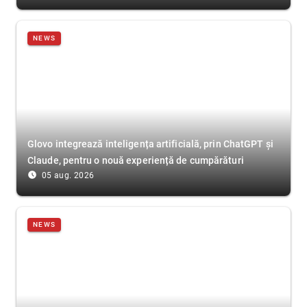
NEWS
Glovo integrează inteligența artificială, prin ChatGPT și
Claude, pentru o nouă experiență de cumpărături
access_time_filled
05 aug. 2026
NEWS