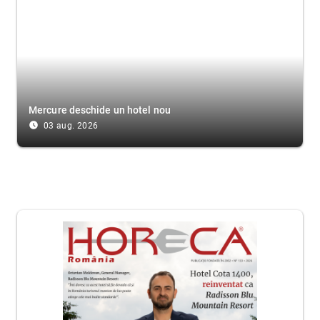
Mercure deschide un hotel nou
access_time_filled
03 aug. 2026