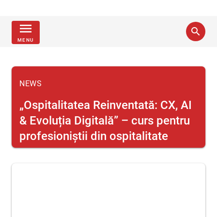
menu
search
MENU
NEWS
„Ospitalitatea Reinventată: CX, AI
& Evoluția Digitală” – curs pentru
profesioniștii din ospitalitate