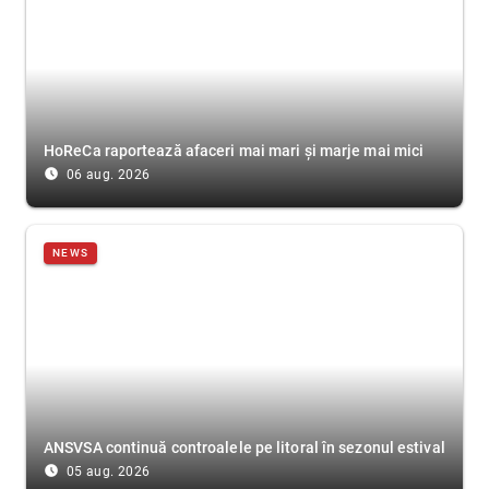
HoReCa raportează afaceri mai mari și marje mai mici
access_time_filled
06 aug. 2026
NEWS
ANSVSA continuă controalele pe litoral în sezonul estival
access_time_filled
05 aug. 2026