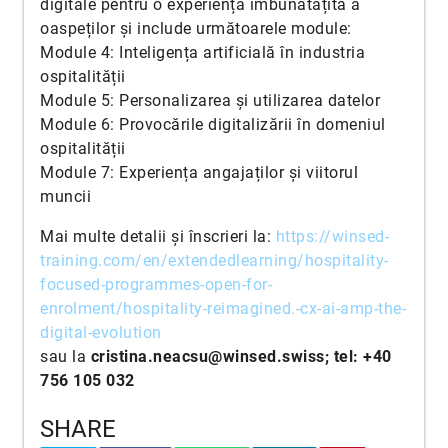
digitale pentru o experiență îmbunătățită a
oaspeților şi include următoarele module:
Module 4: Inteligența artificială în industria
ospitalității
Module 5: Personalizarea și utilizarea datelor
Module 6: Provocările digitalizării în domeniul
ospitalității
Module 7: Experiența angajaților și viitorul
muncii
Mai multe detalii și înscrieri la:
https://winsed-
training.com/en/extendedlearning/hospitality-
focused-programmes-open-for-
enrolment/hospitality-reimagined.-cx-ai-amp-the-
digital-evolution
sau la
cristina.neacsu@winsed.swiss; tel: +40
756 105 032
SHARE