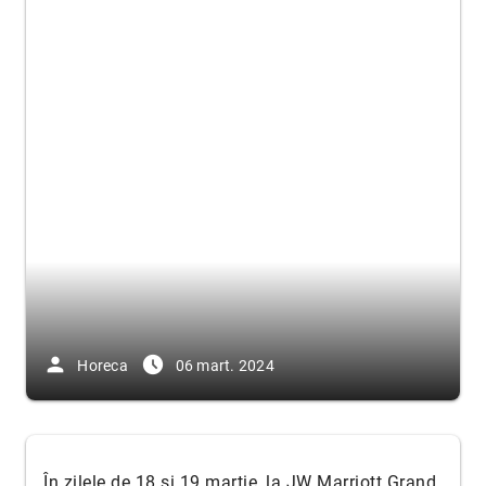
person
access_time_filled
Horeca
06 mart. 2024
În zilele de 18 și 19 martie, la JW Marriott Grand