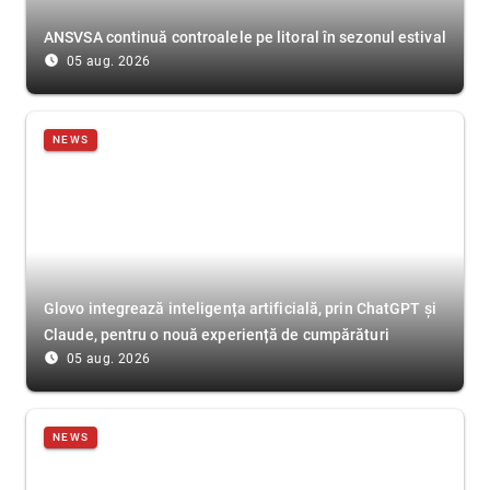
ANSVSA continuă controalele pe litoral în sezonul estival
access_time_filled
05 aug. 2026
NEWS
Glovo integrează inteligența artificială, prin ChatGPT și
Claude, pentru o nouă experiență de cumpărături
access_time_filled
05 aug. 2026
NEWS