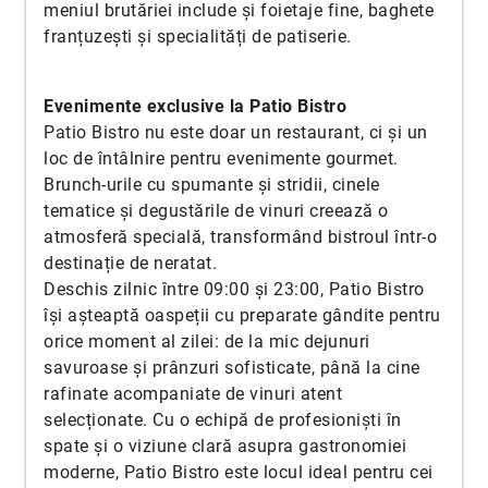
meniul brutăriei include și foietaje fine, baghete
franțuzești și specialități de patiserie.
Evenimente exclusive la Patio Bistro
Patio Bistro nu este doar un restaurant, ci și un
loc de întâlnire pentru evenimente gourmet.
Brunch-urile cu spumante și stridii, cinele
tematice și degustările de vinuri creează o
atmosferă specială, transformând bistroul într-o
destinație de neratat.
Deschis zilnic între 09:00 și 23:00, Patio Bistro
își așteaptă oaspeții cu preparate gândite pentru
orice moment al zilei: de la mic dejunuri
savuroase și prânzuri sofisticate, până la cine
rafinate acompaniate de vinuri atent
selecționate. Cu o echipă de profesioniști în
spate și o viziune clară asupra gastronomiei
moderne, Patio Bistro este locul ideal pentru cei