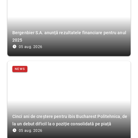
Bergenbier S.A. anunță rezultatele financiare pentru anul
2025
access_time_filled
05 aug. 2026
NEWS
Cinci ani de creștere pentru ibis Bucharest Politehnica, de
la un debut dificil la o poziție consolidată pe piață
access_time_filled
05 aug. 2026