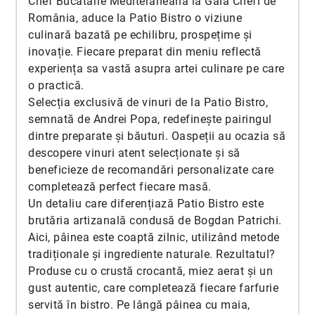
Chef Bucătărie Mediteraneană la Gala Chefi de
România, aduce la Patio Bistro o viziune
culinară bazată pe echilibru, prospețime și
inovație. Fiecare preparat din meniu reflectă
experiența sa vastă asupra artei culinare pe care
o practică.
Selecția exclusivă de vinuri de la Patio Bistro,
semnată de Andrei Popa, redefinește pairingul
dintre preparate și băuturi. Oaspeții au ocazia să
descopere vinuri atent selecționate și să
beneficieze de recomandări personalizate care
completează perfect fiecare masă.
Un detaliu care diferențiază Patio Bistro este
brutăria artizanală condusă de Bogdan Patrichi.
Aici, pâinea este coaptă zilnic, utilizând metode
tradiționale și ingrediente naturale. Rezultatul?
Produse cu o crustă crocantă, miez aerat și un
gust autentic, care completează fiecare farfurie
servită în bistro. Pe lângă pâinea cu maia,