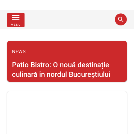
menu
search
MENU
NEWS
Patio Bistro: O nouă destinație
culinară în nordul Bucureștiului