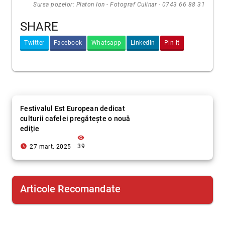
Sursa pozelor: Platon Ion - Fotograf Culinar - 0743 66 88 31
SHARE
Twitter
Facebook
Whatsapp
LinkedIn
Pin It
Festivalul Est European dedicat
culturii cafelei pregătește o nouă
ediție
visibility
access_time_filled
39
27 mart. 2025
Articole Recomandate