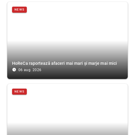
NEWS
HoReCa raportează afaceri mai mari și marje mai mici
access_time_filled
06 aug. 2026
NEWS