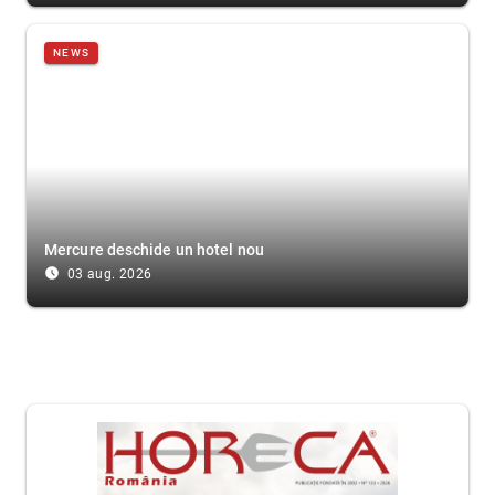
NEWS
Mercure deschide un hotel nou
access_time_filled
03 aug. 2026