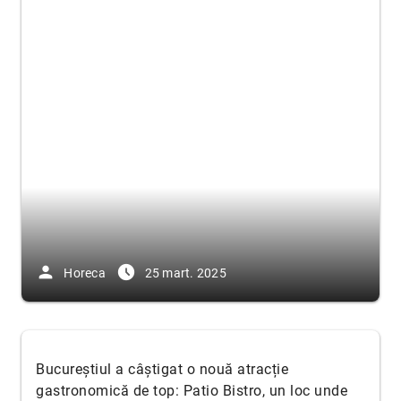
person
access_time_filled
Horeca
25 mart. 2025
Bucureștiul a câștigat o nouă atracție
gastronomică de top: Patio Bistro, un loc unde