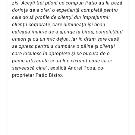
zis. Aceşti trei piloni ce compun Patio au la bază
dorinţa de a oferi o experienţă completă pentru
cele două profile de clienţii din împrejurimi:
clienții corporate, care dimineaţa îşi beau
cafeaua înainte de a ajunge la birou, completând
uneori şi cu un mic dejun, iar în drum spre casă
se opresc pentru a cumpăra o pâine şi clienții
care locuiesc în apropiere și se bucura de o
pâine artizanală şi un loc elegant unde să-şi
servească cina
”, explică Andrei Popa, co-
proprietar Patio Bistro.