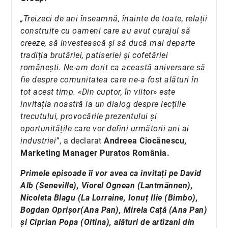
„Treizeci de ani înseamnă, înainte de toate, relații
construite cu oameni care au avut curajul să
creeze, să investească și să ducă mai departe
tradiția brutăriei, patiseriei și cofetăriei
românești. Ne-am dorit ca această aniversare să
fie despre comunitatea care ne-a fost alături în
tot acest timp. «Din cuptor, în viitor» este
invitația noastră la un dialog despre lecțiile
trecutului, provocările prezentului și
oportunitățile care vor defini următorii ani ai
industriei”
, a declarat
Andreea Ciocănescu,
Marketing Manager Puratos România.
Primele episoade îi vor avea ca invitați pe David
Alb (Seneville), Viorel Ognean (Lantmännen),
Nicoleta Blagu (La Lorraine, Ionuț Ilie (Bimbo),
Bogdan Oprișor(Ana Pan), Mirela Cață (Ana Pan)
și Ciprian Popa (Oltina), alături de artizani din