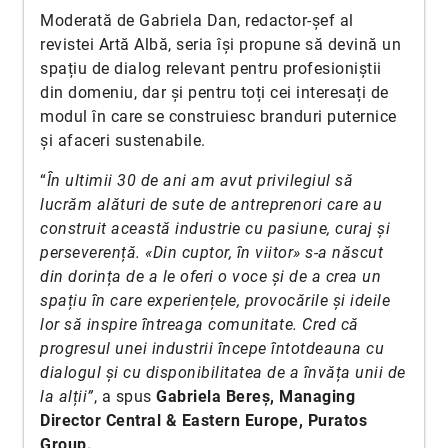
Moderată de Gabriela Dan, redactor-șef al
revistei Artă Albă, seria își propune să devină un
spațiu de dialog relevant pentru profesioniștii
din domeniu, dar și pentru toți cei interesați de
modul în care se construiesc branduri puternice
și afaceri sustenabile.
“
În ultimii 30 de ani am avut privilegiul să
lucrăm alături de sute de antreprenori care au
construit această industrie cu pasiune, curaj și
perseverență. «Din cuptor, în viitor» s-a născut
din dorința de a le oferi o voce și de a crea un
spațiu în care experiențele, provocările și ideile
lor să inspire întreaga comunitate. Cred că
progresul unei industrii începe întotdeauna cu
dialogul și cu disponibilitatea de a învăța unii de
la alții”
, a spus
Gabriela Bereș, Managing
Director Central & Eastern Europe, Puratos
Group.