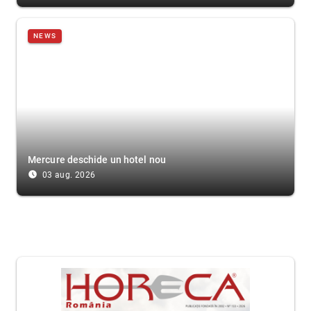
NEWS
Mercure deschide un hotel nou
access_time_filled
03 aug. 2026