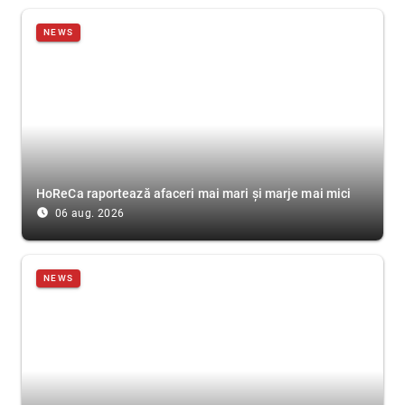
NEWS
HoReCa raportează afaceri mai mari și marje mai mici
access_time_filled
06 aug. 2026
NEWS