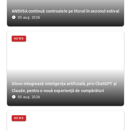
ANSVSA continuă controalele pe litoral în sezonul estival
access_time_filled
05 aug. 2026
NEWS
Glovo integrează inteligența artificială, prin ChatGPT și
Claude, pentru o nouă experiență de cumpărături
access_time_filled
05 aug. 2026
NEWS