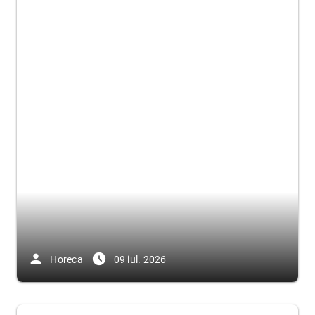
person
access_time_filled
Horeca
09 iul. 2026