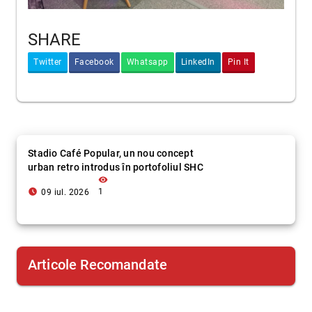
SHARE
Twitter
Facebook
Whatsapp
LinkedIn
Pin It
Stadio Café Popular, un nou concept
urban retro introdus în portofoliul SHC
visibility
access_time_filled
1
09 iul. 2026
Articole Recomandate