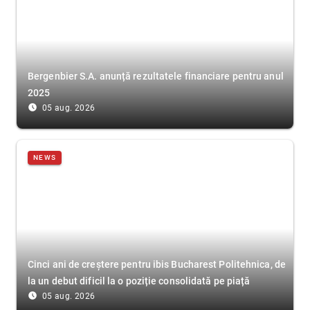
Bergenbier S.A. anunță rezultatele financiare pentru anul
2025
access_time_filled
05 aug. 2026
NEWS
Cinci ani de creștere pentru ibis Bucharest Politehnica, de
la un debut dificil la o poziție consolidată pe piață
access_time_filled
05 aug. 2026