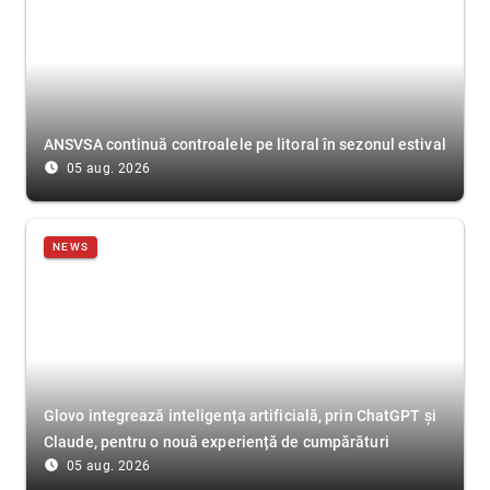
ANSVSA continuă controalele pe litoral în sezonul estival
access_time_filled
05 aug. 2026
NEWS
Glovo integrează inteligența artificială, prin ChatGPT și
Claude, pentru o nouă experiență de cumpărături
access_time_filled
05 aug. 2026