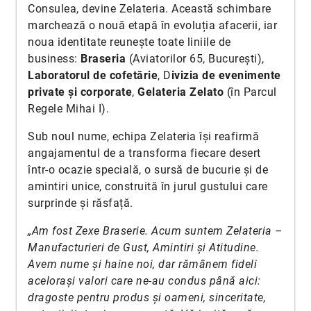
Consulea, devine Zelateria. Această schimbare
marchează o nouă etapă în evoluția afacerii, iar
noua identitate reunește toate liniile de
business:
Braseria
(Aviatorilor 65, București),
Laboratorul de cofetărie
, D
ivizia de evenimente
private și corporate
,
Gelateria Zelato
(în Parcul
Regele Mihai I).
Sub noul nume, echipa Zelateria își reafirmă
angajamentul de a transforma fiecare desert
într-o ocazie specială, o sursă de bucurie și de
amintiri unice, construită în jurul gustului care
surprinde și răsfață.
„Am fost Zexe Braserie. Acum suntem Zelateria –
Manufacturieri de Gust, Amintiri și Atitudine.
Avem nume și haine noi, dar rămânem fideli
acelorași valori care ne-au condus până aici:
dragoste pentru produs și oameni, sinceritate,