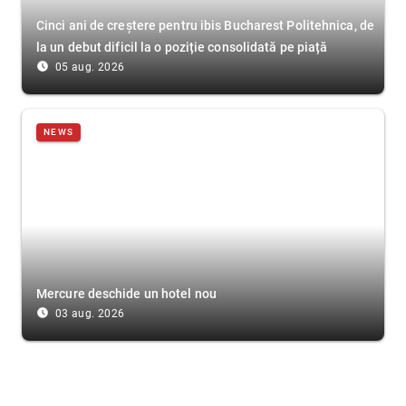
Cinci ani de creștere pentru ibis Bucharest Politehnica, de
la un debut dificil la o poziție consolidată pe piață
access_time_filled
05 aug. 2026
NEWS
Mercure deschide un hotel nou
access_time_filled
03 aug. 2026