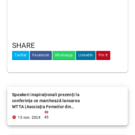
SHARE
Twitter
Facebook
Whatsapp
LinkedIn
Pin It
Speakeri inspiraționali prezenți la
conferința ce marchează lansarea
WTTA (Asociația Femeilor din
visibility
Transport și Turism)
access_time_filled
45
15 nov. 2024