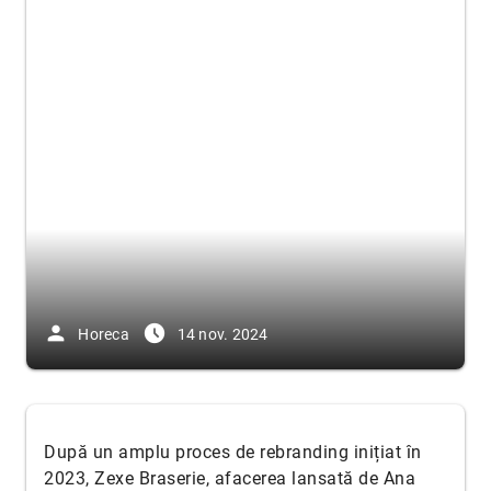
person
access_time_filled
Horeca
14 nov. 2024
După un amplu proces de rebranding inițiat în
2023, Zexe Braserie, afacerea lansată de Ana