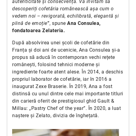
autenticitate și consecvență. Vă invităm să
descoperiți cofetăria românească așa cum o
vedem noi – revigorată, echilibrată, elegantă și
plină de emoție
”
, spune
Ana Consulea,
fondatoarea Zelateria.
După absolvirea unei școli de cofetărie din
Franța și doi ani de ucenicie, Ana Consulea și-a
propus să aducă în contemporan vechi rețete
românești, folosind tehnici moderne și
ingrediente foarte atent alese. În 2014, a deschis
propriul laborator de cofetărie, iar în 2016 a
inaugurat Zexe Braserie. În 2019, Ana a fost
distinsă cu unul dintre cele mai importante titluri
din carieră oferit de prestigiosul ghid Gault &
Millau: „Pastry Chef of the year”. În 2020, a luat
naștere și Zelato, divizia de înghețată.