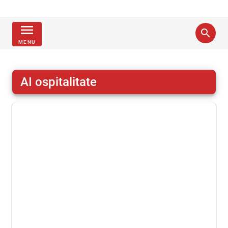
menu
search
MENU
AI ospitalitate