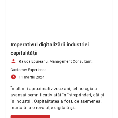
Imperativul digitalizării industriei
ospitalității
person
Raluca Epureanu, Management Consultant,
Customer Experience
access_time_filled
11 martie 2024
În ultimii aproximativ zece ani, tehnologia a
avansat semnificativ atât în întreprinderi, cât și
în industrii. Ospitalitatea a fost, de asemenea,
martoră la o revoluție digitală și…