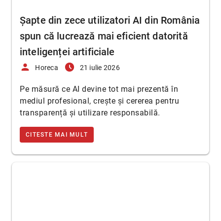
Șapte din zece utilizatori AI din România
spun că lucrează mai eficient datorită
inteligenței artificiale
person
access_time_filled
Horeca
21 iulie 2026
Pe măsură ce AI devine tot mai prezentă în
mediul profesional, crește și cererea pentru
transparență și utilizare responsabilă.
CITESTE MAI MULT