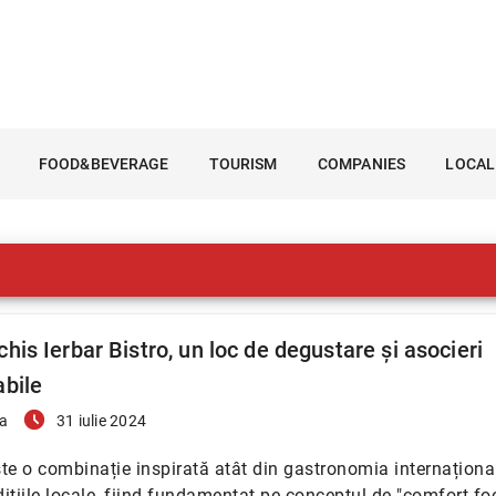
FOOD&BEVERAGE
TOURISM
COMPANIES
LOCAL
his Ierbar Bistro, un loc de degustare și asocieri
abile
access_time_filled
a
31 iulie 2024
te o combinație inspirată atât din gastronomia internațional
adițiile locale, fiind fundamentat pe conceptul de "comfort fo