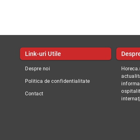
Link-uri Utile
Despr
Despre noi
Horeca.r
actuali
Politica de confidentialitate
informaţ
ospitali
Contact
internaţ