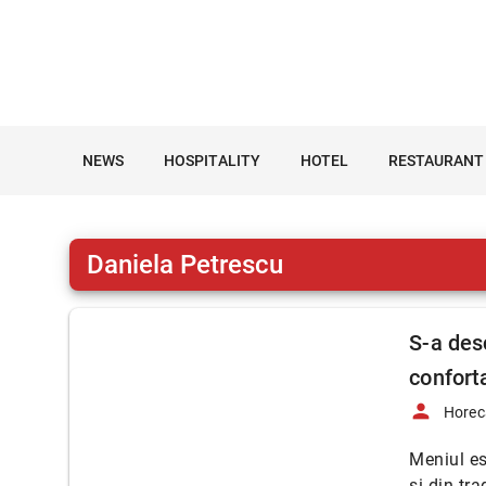
NEWS
HOSPITALITY
HOTEL
RESTAURANT
Daniela Petrescu
S-a desc
confort
person
Horec
Meniul es
și din tr