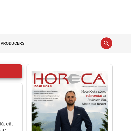
search
 PRODUCERS
ă, cât
od".