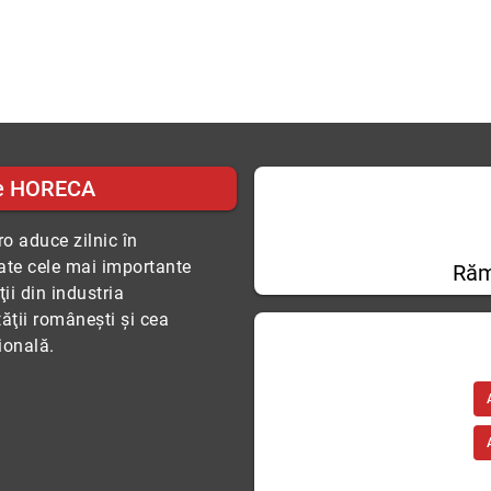
e HORECA
o aduce zilnic în
tate cele mai importante
Răm
ii din industria
tăţii româneşti şi cea
ională.