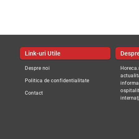
Link-uri Utile
Despr
Despre noi
Horeca.r
actuali
Politica de confidentialitate
informaţ
ospitali
Contact
internaţ