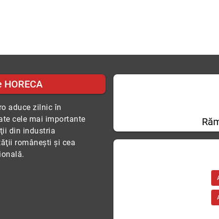
e HORECA
o aduce zilnic în
tate cele mai importante
Răm
ii din industria
tăţii româneşti şi cea
ională.