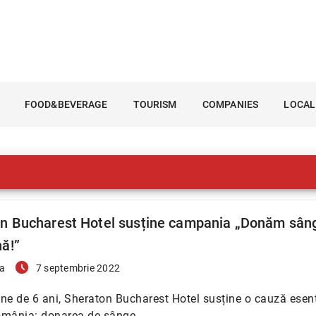
FOOD&BEVERAGE
TOURISM
COMPANIES
LOCAL
n Bucharest Hotel susține campania „Donăm sân
ă!”
access_time_filled
a
7 septembrie 2022
ne de 6 ani, Sheraton Bucharest Hotel susține o cauză esen
omânia: donarea de sânge.