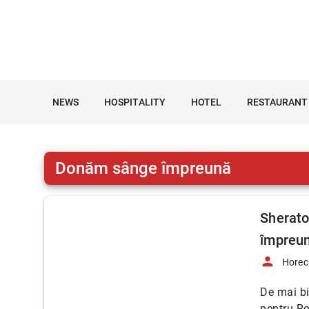
NEWS
HOSPITALITY
HOTEL
RESTAURANT
Donăm sânge împreună
Sherato
împreun
person
Horec
De mai bi
pentru R