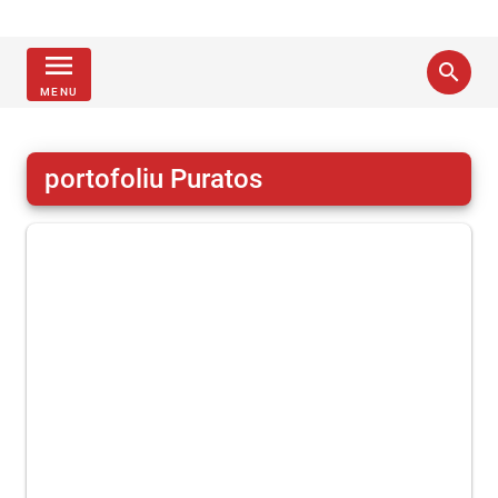
menu
search
MENU
portofoliu Puratos