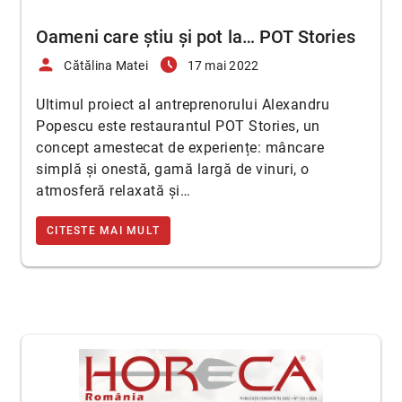
Oameni care știu și pot la… POT Stories
person
access_time_filled
Cătălina Matei
17 mai 2022
Ultimul proiect al antreprenorului Alexandru
Popescu este restaurantul POT Stories, un
concept amestecat de experiențe: mâncare
simplă și onestă, gamă largă de vinuri, o
atmosferă relaxată și…
CITESTE MAI MULT