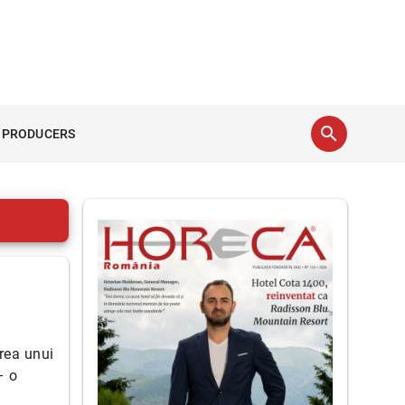
search
 PRODUCERS
rea unui
– o