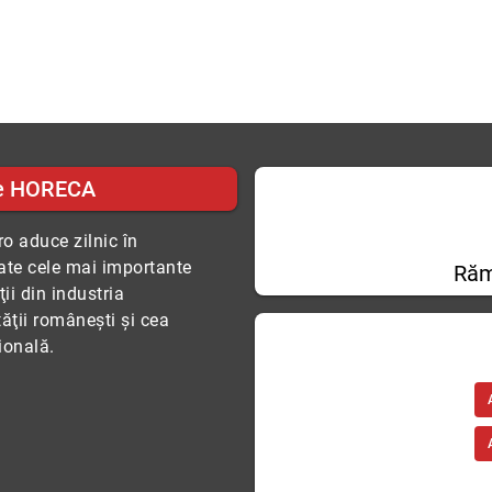
e HORECA
o aduce zilnic în
tate cele mai importante
Răm
ii din industria
tăţii româneşti şi cea
ională.