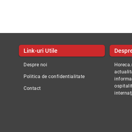
Link-uri Utile
Despr
Despre noi
Horeca.r
actuali
Politica de confidentialitate
informaţ
ospitali
Contact
internaţ