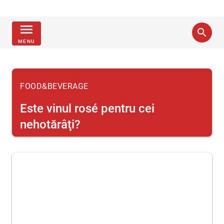
menu
search
MENU
FOOD&BEVERAGE
Este vinul rosé pentru cei
nehotărâţi?