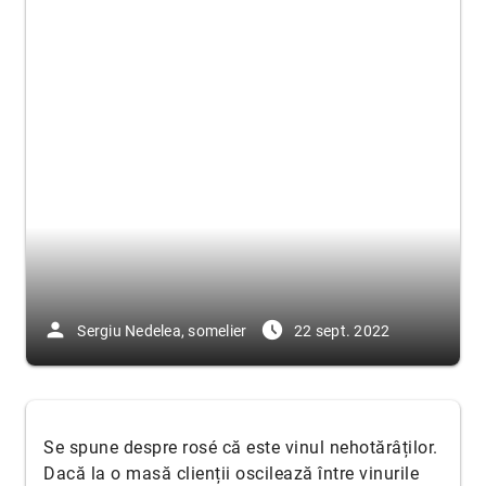
person
access_time_filled
Sergiu Nedelea, somelier
22 sept. 2022
Se spune despre rosé că este vinul nehotărâților.
Dacă la o masă clienții oscilează între vinurile