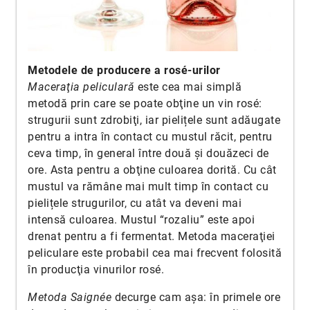
Metodele de producere a rosé-urilor
Maceraţia peliculară
este cea mai simplă
metodă prin care se poate obţine un vin rosé:
strugurii sunt zdrobiţi, iar pielițele sunt adăugate
pentru a intra în contact cu mustul răcit, pentru
ceva timp, în general între două şi douăzeci de
ore. Asta pentru a obţine culoarea dorită. Cu cât
mustul va rămâne mai mult timp în contact cu
pielițele strugurilor, cu atât va deveni mai
intensă culoarea. Mustul “rozaliu” este apoi
drenat pentru a fi fermentat. Metoda maceraţiei
peliculare este probabil cea mai frecvent folosită
în producţia vinurilor rosé.
Metoda Saignée
decurge cam aşa: în primele ore