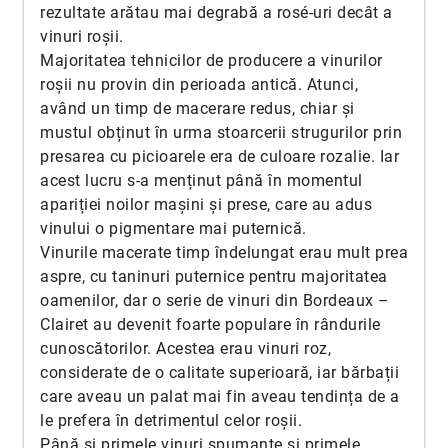
rezultate arătau mai degrabă a rosé-uri decât a
vinuri roșii.
Majoritatea tehnicilor de producere a vinurilor
roșii nu provin din perioada antică. Atunci,
având un timp de macerare redus, chiar și
mustul obținut în urma stoarcerii strugurilor prin
presarea cu picioarele era de culoare rozalie. Iar
acest lucru s-a menținut până în momentul
apariției noilor mașini și prese, care au adus
vinului o pigmentare mai puternică.
Vinurile macerate timp îndelungat erau mult prea
aspre, cu taninuri puternice pentru majoritatea
oamenilor, dar o serie de vinuri din Bordeaux –
Clairet au devenit foarte populare în rândurile
cunoscătorilor. Acestea erau vinuri roz,
considerate de o calitate superioară, iar bărbații
care aveau un palat mai fin aveau tendința de a
le prefera în detrimentul celor roșii.
Până și primele vinuri spumante și primele