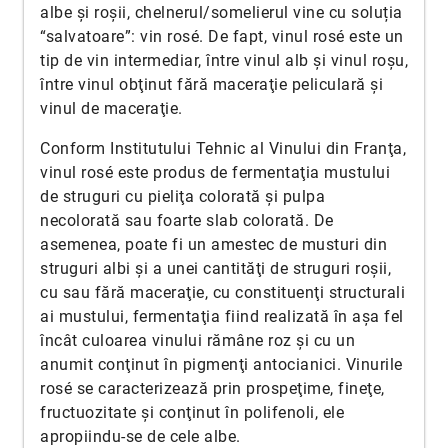
albe și roșii, chelnerul/somelierul vine cu soluția
“salvatoare”: vin rosé. De fapt, vinul rosé este un
tip de vin intermediar, între vinul alb şi vinul roşu,
între vinul obţinut fără maceraţie peliculară şi
vinul de maceraţie.
Conform Institutului Tehnic al Vinului din Franţa,
vinul rosé este produs de fermentaţia mustului
de struguri cu pieliţa colorată şi pulpa
necolorată sau foarte slab colorată. De
asemenea, poate fi un amestec de musturi din
struguri albi şi a unei cantităţi de struguri roșii,
cu sau fără maceraţie, cu constituenţi structurali
ai mustului, fermentaţia fiind realizată în aşa fel
încât culoarea vinului rămâne roz şi cu un
anumit conţinut în pigmenţi antocianici. Vinurile
rosé se caracterizează prin prospeţime, fineţe,
fructuozitate şi conţinut în polifenoli, ele
apropiindu-se de cele albe.