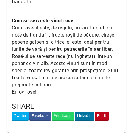
trandafir.
Cum se serveşte vinul rosé
Cum rosé-ul este, de regulă, un vin fructat, cu
note de trandafir, fructe roşii de pădure, cireșe,
pepene galben și citrice, el este ideal pentru
lunile de vară și pentru petrecerile în aer liber.
Rosé-ul se servește rece (nu înghețat), într-un
pahar de vin alb. Aceste vinuri sunt în mod
special foarte revigorante prin prospețime. Sunt
foarte versatile și se asociază bine cu multe
preparate culinare.
Enjoy rosé!
SHARE
Twitter
Facebook
Whatsapp
LinkedIn
Pin It