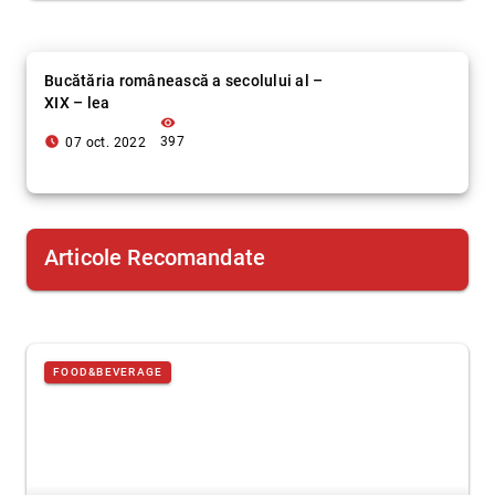
Bucătăria românească a secolului al –
XIX – lea
visibility
access_time_filled
397
07 oct. 2022
Articole Recomandate
FOOD&BEVERAGE