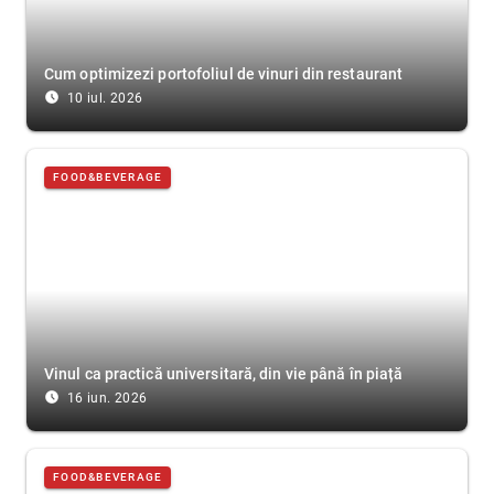
Cum optimizezi portofoliul de vinuri din restaurant
access_time_filled
10 iul. 2026
FOOD&BEVERAGE
Vinul ca practică universitară, din vie până în piață
access_time_filled
16 iun. 2026
FOOD&BEVERAGE