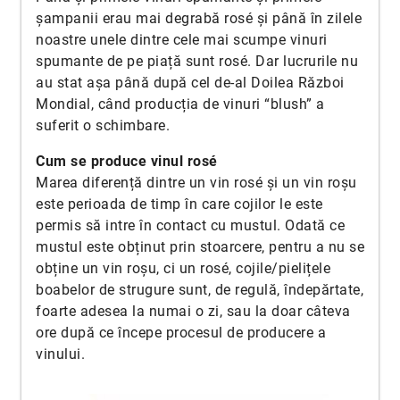
șampanii erau mai degrabă rosé și până în zilele
noastre unele dintre cele mai scumpe vinuri
spumante de pe piață sunt rosé. Dar lucrurile nu
au stat așa până după cel de-al Doilea Război
Mondial, când producția de vinuri “blush” a
suferit o schimbare.
Cum se produce vinul rosé
Marea diferență dintre un vin rosé și un vin roșu
este perioada de timp în care cojilor le este
permis să intre în contact cu mustul. Odată ce
mustul este obținut prin stoarcere, pentru a nu se
obține un vin roșu, ci un rosé, cojile/pielițele
boabelor de strugure sunt, de regulă, îndepărtate,
foarte adesea la numai o zi, sau la doar câteva
ore după ce începe procesul de producere a
vinului.