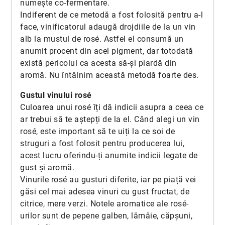
numeşte co-fermentare.
Indiferent de ce metodă a fost folosită pentru a-l
face, vinificatorul adaugă drojdiile de la un vin
alb la mustul de rosé. Astfel el consumă un
anumit procent din acel pigment, dar totodată
există pericolul ca acesta să-şi piardă din
aromă. Nu întâlnim această metodă foarte des.
Gustul vinului rosé
Culoarea unui rosé îți dă indicii asupra a ceea ce
ar trebui să te aștepți de la el. Când alegi un vin
rosé, este important să te uiți la ce soi de
struguri a fost folosit pentru producerea lui,
acest lucru oferindu-ți anumite indicii legate de
gust și aromă.
Vinurile rosé au gusturi diferite, iar pe piață vei
găsi cel mai adesea vinuri cu gust fructat, de
citrice, mere verzi. Notele aromatice ale rosé-
urilor sunt de pepene galben, lămâie, căpșuni,