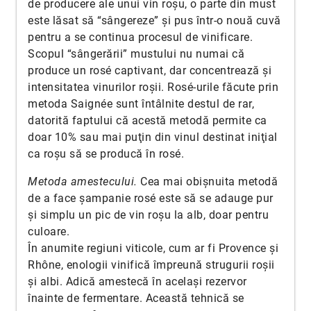
de producere ale unui vin roșu, o parte din must
este lăsat să “sângereze” şi pus într-o nouă cuvă
pentru a se continua procesul de vinificare.
Scopul “sângerării” mustului nu numai că
produce un rosé captivant, dar concentrează şi
intensitatea vinurilor roşii. Rosé-urile făcute prin
metoda Saignée sunt întâlnite destul de rar,
datorită faptului că acestă metodă permite ca
doar 10% sau mai puţin din vinul destinat iniţial
ca roşu să se producă în rosé.
Metoda amestecului.
Cea mai obișnuita metodă
de a face şampanie rosé este să se adauge pur
şi simplu un pic de vin roşu la alb, doar pentru
culoare.
În anumite regiuni viticole, cum ar fi Provence şi
Rhône, enologii vinifică împreună strugurii roşii
şi albi. Adică amestecă în acelaşi rezervor
înainte de fermentare. Această tehnică se