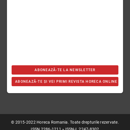
ABONEAZĂ-TE LA NEWSLETTER
ABONEAZĂ-TE ȘI VEI PRIMI REVISTA HORECA ONLINE
© 2015-2022 Horeca Romania. Toate drepturile rezervate.
ISSN 2286-1211 » ISSN-L 2247-8302