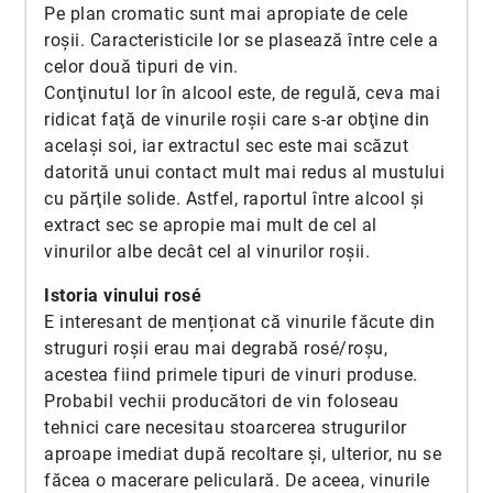
Pe plan cromatic sunt mai apropiate de cele
roşii. Caracteristicile lor se plasează între cele a
celor două tipuri de vin.
Conţinutul lor în alcool este, de regulă, ceva mai
ridicat faţă de vinurile roşii care s-ar obţine din
acelaşi soi, iar extractul sec este mai scăzut
datorită unui contact mult mai redus al mustului
cu părţile solide. Astfel, raportul între alcool şi
extract sec se apropie mai mult de cel al
vinurilor albe decât cel al vinurilor roşii.
Istoria vinului rosé
E interesant de menționat că vinurile făcute din
struguri roşii erau mai degrabă rosé/roşu,
acestea fiind primele tipuri de vinuri produse.
Probabil vechii producători de vin foloseau
tehnici care necesitau stoarcerea strugurilor
aproape imediat după recoltare şi, ulterior, nu se
făcea o macerare peliculară. De aceea, vinurile