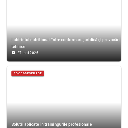
Labirintul nutrițional, între conformare juridică și provocări
tehnice
access_time_filled
27 mai 2026
FOOD&BEVERAGE
Soluții aplicate în trainingurile profesionale