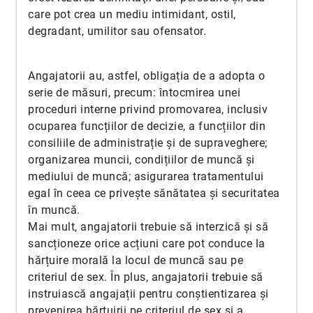
care pot crea un mediu intimidant, ostil,
degradant, umilitor sau ofensator.
Angajatorii au, astfel, obligația de a adopta o
serie de măsuri, precum: întocmirea unei
proceduri interne privind promovarea, inclusiv
ocuparea funcțiilor de decizie, a funcțiilor din
consiliile de administrație și de supraveghere;
organizarea muncii, condițiilor de muncă și
mediului de muncă; asigurarea tratamentului
egal în ceea ce privește sănătatea și securitatea
în muncă.
Mai mult, angajatorii trebuie să interzică și să
sancționeze orice acțiuni care pot conduce la
hărțuire morală la locul de muncă sau pe
criteriul de sex. În plus, angajatorii trebuie să
instruiască angajații pentru conștientizarea și
prevenirea hărțuirii pe criteriul de sex și a