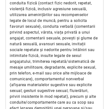
conduita fizică (contact fizic nedorit, repetat,
violență fizică, inclusiv agresiune sexuală,
utilizarea amenințărilor sau recompenselor
legate de locul de muncă, pentru a solicita
favoruri sexuale), conduita verbală (comentarii
privind aspectul, vârsta, viața privată a unui
angajat, comentarii sexuale, povești și glume de
natură sexuală, avansuri sexuale, invitații
sociale repetate și nedorite pentru întâlniri sau
intimitate fizică, insulte legate de sexul
angajatului, trimiterea repetată/sistematică de
mesaje umilitoare, degradante, explicite sexual,
prin telefon, e-mail sau orice alte mijloace de
comunicare), comportamentul nonverbal
(afișarea materialelor sugestive sau explicite
sexual; gesturi sugestive sexual, fluierături,
priviri insistente în mod repetat), precum și alte
conduite/comportamente care au ca scop sau
efect lezarea demnităţii unei persoane și/sau