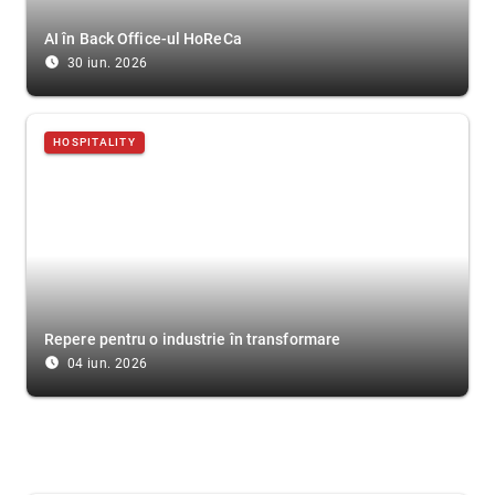
AI în Back Office-ul HoReCa
access_time_filled
30 iun. 2026
HOSPITALITY
Repere pentru o industrie în transformare
access_time_filled
04 iun. 2026