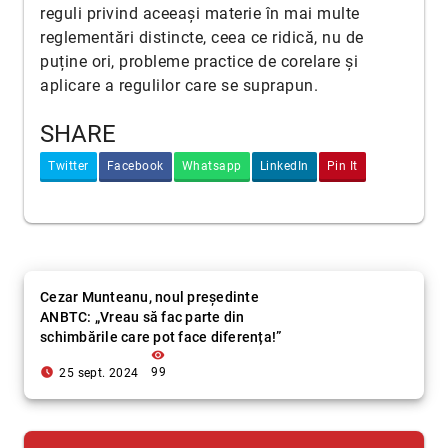
reguli privind aceeași materie în mai multe
reglementări distincte, ceea ce ridică, nu de
puține ori, probleme practice de corelare și
aplicare a regulilor care se suprapun.
SHARE
Twitter
Facebook
Whatsapp
LinkedIn
Pin It
Cezar Munteanu, noul președinte
ANBTC: „Vreau să fac parte din
schimbările care pot face diferența!”
visibility
access_time_filled
99
25 sept. 2024