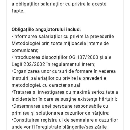
a obligațiilor salariaților cu privire la aceste
fapte.
Obligațiile angajatorului includ:
•Informarea salariaților cu privire la prevederile
Metodologiei prin toate mijloacele interne de
comunicare;
•Introducerea dispozițiilor OG 137/2000 și ale
Legii 202/2002 în regulamentul intern;
•Organizarea unor cursuri de formare în vederea
instruirii salariaților cu privire la prevederile
metodologiei, cu caracter anual;
•Tratarea și investigarea cu maximă seriozitate a
incidentelor în care se susține existența hărțuirii;
•Desemnarea unei persoane responsabile cu
primirea și soluționarea cazurilor de hărțuire;
•Constituirea registrului de semnalare a cazurilor
unde vor fi înregistrate plângerile/sesizările;