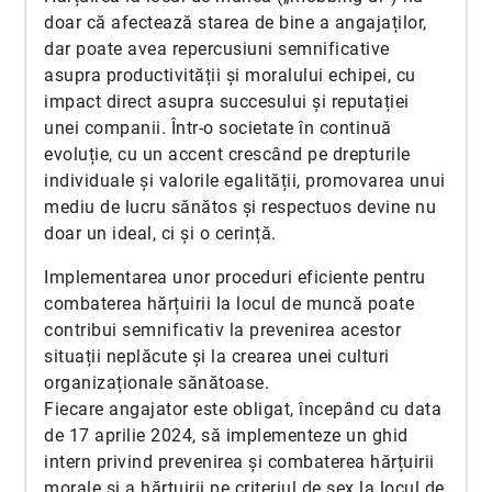
doar că afectează starea de bine a angajaților,
dar poate avea repercusiuni semnificative
asupra productivității și moralului echipei, cu
impact direct asupra succesului și reputației
unei companii. Într-o societate în continuă
evoluție, cu un accent crescând pe drepturile
individuale și valorile egalității, promovarea unui
mediu de lucru sănătos și respectuos devine nu
doar un ideal, ci și o cerință.
Implementarea unor proceduri eficiente pentru
combaterea hărțuirii la locul de muncă poate
contribui semnificativ la prevenirea acestor
situații neplăcute și la crearea unei culturi
organizaționale sănătoase.
Fiecare angajator este obligat, începând cu data
de 17 aprilie 2024, să implementeze un ghid
intern privind prevenirea și combaterea hărțuirii
morale și a hărțuirii pe criteriul de sex la locul de