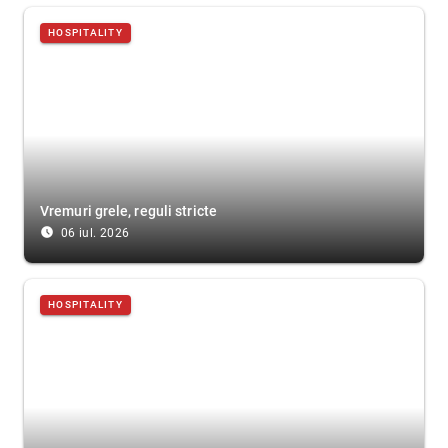
HOSPITALITY
Vremuri grele, reguli stricte
access_time_filled
06 iul. 2026
HOSPITALITY