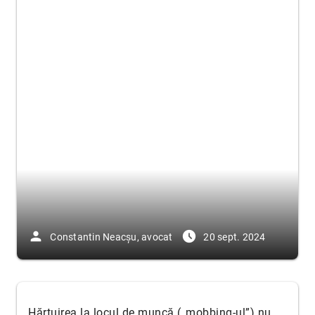
person
access_time_filled
Constantin Neacșu, avocat
20 sept. 2024
Hărțuirea la locul de muncă („mobbing-ul”) nu