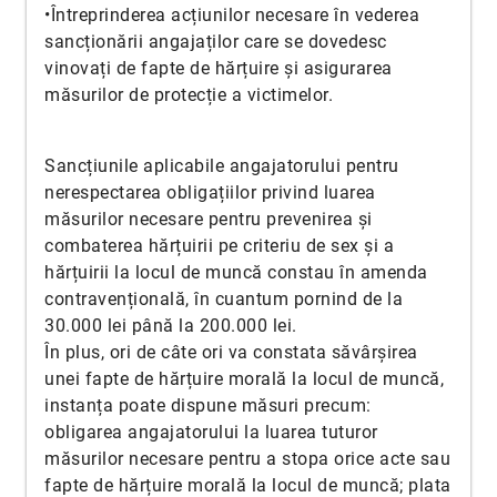
•Întreprinderea acțiunilor necesare în vederea
sancționării angajaților care se dovedesc
vinovați de fapte de hărțuire și asigurarea
măsurilor de protecție a victimelor.
Sancțiunile aplicabile angajatorului pentru
nerespectarea obligațiilor privind luarea
măsurilor necesare pentru prevenirea și
combaterea hărțuirii pe criteriu de sex și a
hărțuirii la locul de muncă constau în amenda
contravențională, în cuantum pornind de la
30.000 lei până la 200.000 lei.
În plus, ori de câte ori va constata săvârșirea
unei fapte de hărțuire morală la locul de muncă,
instanța poate dispune măsuri precum:
obligarea angajatorului la luarea tuturor
măsurilor necesare pentru a stopa orice acte sau
fapte de hărțuire morală la locul de muncă; plata