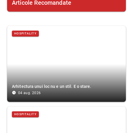
Articole Recomandate
HOSPITALITY
Arhitectura unui loc nu e un stil. E o stare.
access_time_filled
04 aug. 2026
HOSPITALITY