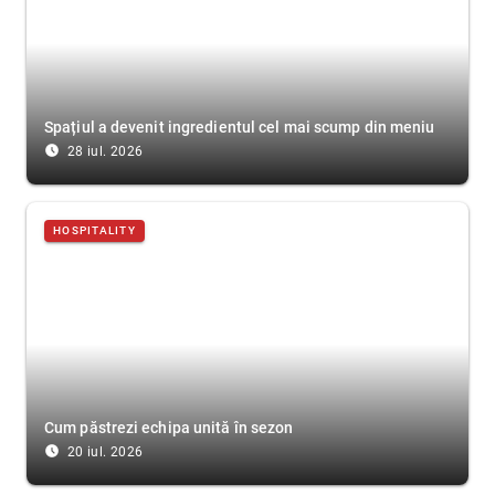
Spațiul a devenit ingredientul cel mai scump din meniu
access_time_filled
28 iul. 2026
HOSPITALITY
Cum păstrezi echipa unită în sezon
access_time_filled
20 iul. 2026