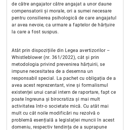
de către angajator către angajat a unor daune
compensatorii și morale, ori a sumei necesare
pentru consilierea psihologică de care angajatul
ar avea nevoie, ca urmare a faptelor de hărțuire
la care a fost suspus.
Atât prin dispozițiile din Legea avertizorilor –
Whistleblower (nr. 361/2022), cât și prin
metodologia privind prevenirea hărțuirii, se
impune necesitatea de a desemna un
responsabil special. La pachet cu obligația de a
avea acest reprezentant, vine și formalismul
existenței unui canal intern de raportare, fapt ce
poate îngreuna și birocratiza și mai mult
activitatea într-o societate mică. Cu atât mai
mult cu cât noile modificări nu rezolvă o
problemă esențială a legislației muncii în acest
domeniu, respectiv tendința de a suprapune