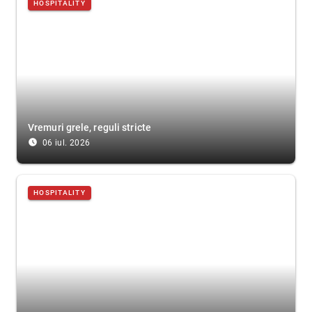
HOSPITALITY
Vremuri grele, reguli stricte
access_time_filled
06 iul. 2026
HOSPITALITY