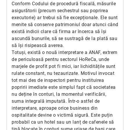
Conform Codului de procedură fiscală, măsurile
asigurătorii (precum sechestrul sau poprirea
executorie) ar trebui să fie excepționale. Ele sunt
menite să conserve patrimoniul doar atunci când
există indicii clare că firma ar încerca să își
ascundă bunurile, să se sustragă de la plată sau
să își risipească averea.
Totuși, există o nouă interpretare a ANAF, extrem
de periculoasă pentru sectorul HoReCa, unde
marjele de profit pot fi mici, iar lichiditățile sunt
rulate constant, nu tezaurizate. Motivul invocat
tot mai des de inspectori pentru instituirea
popririi imediate este simplul fapt că societatea
nu deține în conturi, la momentul verificării,
suma integrală imputată. Într-o astfel de
interpretare, aproape orice business din
ospitalitate devine o victimă sigură. Este puțin
probabil ca un hotel sau un lanț de cafenele să
țină blocate în conturi sume uriașe de bani care