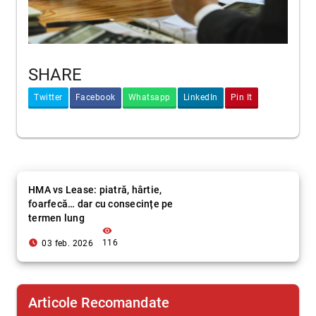
SHARE
Twitter
Facebook
Whatsapp
LinkedIn
Pin It
HMA vs Lease: piatră, hârtie,
foarfecă… dar cu consecințe pe
termen lung
visibility
access_time_filled
116
03 feb. 2026
Articole Recomandate