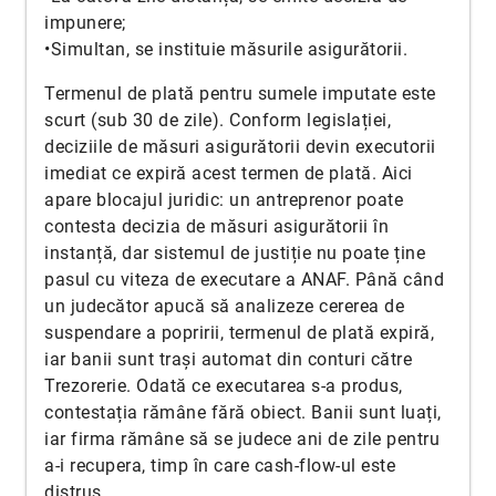
impunere;
•Simultan, se instituie măsurile asigurătorii.
Termenul de plată pentru sumele imputate este
scurt (sub 30 de zile). Conform legislației,
deciziile de măsuri asigurătorii devin executorii
imediat ce expiră acest termen de plată. Aici
apare blocajul juridic: un antreprenor poate
contesta decizia de măsuri asigurătorii în
instanță, dar sistemul de justiție nu poate ține
pasul cu viteza de executare a ANAF. Până când
un judecător apucă să analizeze cererea de
suspendare a popririi, termenul de plată expiră,
iar banii sunt trași automat din conturi către
Trezorerie. Odată ce executarea s-a produs,
contestația rămâne fără obiect. Banii sunt luați,
iar firma rămâne să se judece ani de zile pentru
a-i recupera, timp în care cash-flow-ul este
distrus.