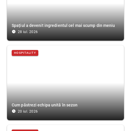
Spațiul a devenit ingredientul cel mai scump din meniu
access_time_filled
28 iul. 2026
HOSPITALITY
Cum păstrezi echipa unită în sezon
access_time_filled
20 iul. 2026