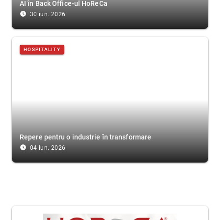
AI în Back Office-ul HoReCa
access_time_filled
30 iun. 2026
HOSPITALITY
Repere pentru o industrie în transformare
access_time_filled
04 iun. 2026