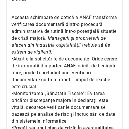
Această schimbare de optică a ANAF transformă
verificarea documentară dintr-o procedură
administrativă de rutină într-o potențială situație
de criză majoră.
Managerii și proprietarii de
afaceri din industria ospitalității trebuie să fie
extrem de vigilenți:
•Atenție la solicitările de documente: Orice cerere
de informații din partea ANAF, oricât de benignă
pare, poate fi preludiul unei verificări
documentare cu final rapid. Timpul de reacție
este crucial.
•Monitorizarea „Sănătății Fiscale”: Evitarea
oricăror discrepanțe majore în declarații este
vitală, deoarece verificările documentare se
bazează pe analize de risc și încrucișări de date
din sistemele informatice.
•Pregătirea unui plan de criză: În eventualitatea