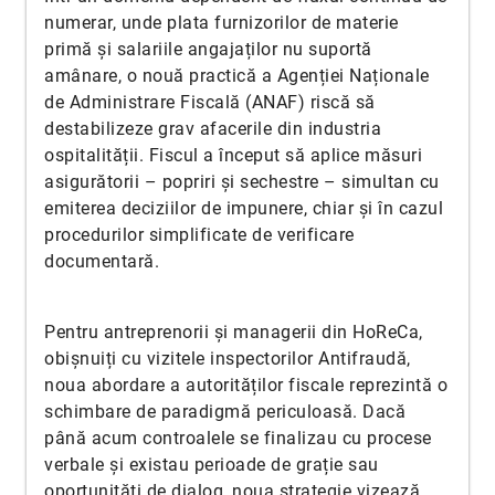
numerar, unde plata furnizorilor de materie
primă și salariile angajaților nu suportă
amânare, o nouă practică a Agenției Naționale
de Administrare Fiscală (ANAF) riscă să
destabilizeze grav afacerile din industria
ospitalității. Fiscul a început să aplice măsuri
asigurătorii – popriri și sechestre – simultan cu
emiterea deciziilor de impunere, chiar și în cazul
procedurilor simplificate de verificare
documentară.
Pentru antreprenorii și managerii din HoReCa,
obișnuiți cu vizitele inspectorilor Antifraudă,
noua abordare a autorităților fiscale reprezintă o
schimbare de paradigmă periculoasă. Dacă
până acum controalele se finalizau cu procese
verbale și existau perioade de grație sau
oportunități de dialog, noua strategie vizează