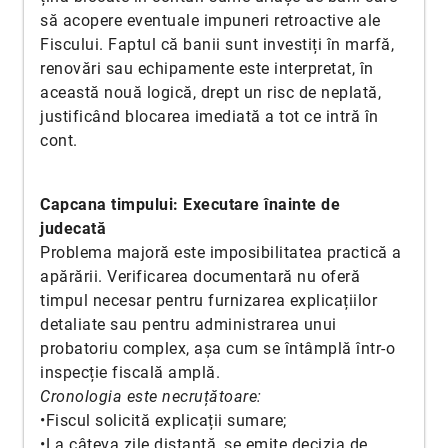
să acopere eventuale impuneri retroactive ale
Fiscului. Faptul că banii sunt investiți în marfă,
renovări sau echipamente este interpretat, în
această nouă logică, drept un risc de neplată,
justificând blocarea imediată a tot ce intră în
cont.
Capcana timpului: Executare înainte de
judecată
Problema majoră este imposibilitatea practică a
apărării. Verificarea documentară nu oferă
timpul necesar pentru furnizarea explicațiilor
detaliate sau pentru administrarea unui
probatoriu complex, așa cum se întâmplă într-o
inspecție fiscală amplă.
Cronologia este necruțătoare:
•Fiscul solicită explicații sumare;
•La câteva zile distanță, se emite decizia de