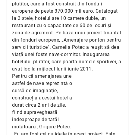
plutitor, care a fost construit din fonduri
europene de peste 370.000 mii euro. Catalogat
la 3 stele, hotelul are 10 camere duble, un
restaurant cu o capacitate de 60 de locuri și
zonă de agrement. Pe baza unui proiect finanțat
din fonduri europene, „Amenajare ponton pentru
servicii turistice”, Camelia Potec a reușit să dea
viață unei foste nave-dormitor. Inaugurarea
hotelului plutitor, care poartă numele sportivei, a
avut loc la mijlocul lunii iunie 2011.
Pentru că amenajarea unei
astfel de nave reprezintă o
sursă de imaginație,
construcția acestui hotel a
durat circa 2 ani de zile,
fiind supravegheată
îndeaproape de tatăl
înotătoarei, Grigore Potec.
„Eu am fost cel cu ideile în acest proiect. Este