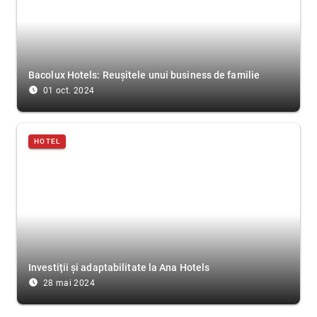
Bacolux Hotels: Reușitele unui business de familie
access_time_filled
01 oct. 2024
HOTEL
Investiții și adaptabilitate la Ana Hotels
access_time_filled
28 mai 2024