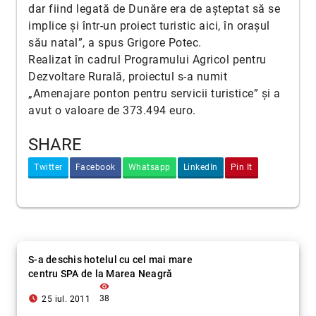
dar fiind legată de Dunăre era de așteptat să se
implice și într-un proiect turistic aici, în orașul
său natal”, a spus Grigore Potec.
Realizat în cadrul Programului Agricol pentru
Dezvoltare Rurală, proiectul s-a numit
„Amenajare ponton pentru servicii turistice” și a
avut o valoare de 373.494 euro.
SHARE
Twitter
Facebook
Whatsapp
LinkedIn
Pin It
S-a deschis hotelul cu cel mai mare
centru SPA de la Marea Neagră
visibility
access_time_filled
38
25 iul. 2011