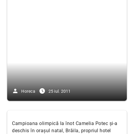
person
access_time_filled
Horeca
25 iul. 2011
Campioana olimpică la înot Camelia Potec și-a
deschis în orașul natal, Brăila, propriul hotel