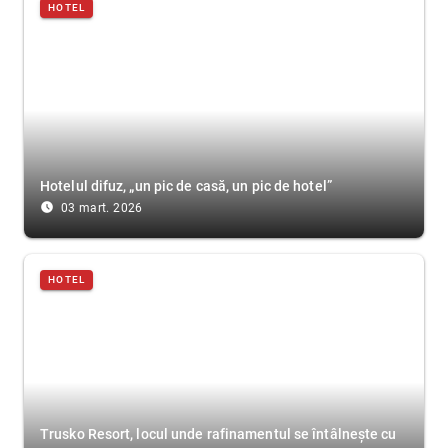
HOTEL
Hotelul difuz, „un pic de casă, un pic de hotel”
access_time_filled
03 mart. 2026
HOTEL
Trusko Resort, locul unde rafinamentul se întâlnește cu