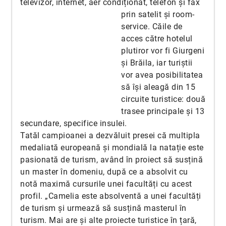
televizor, internet, aer condiționat, telefon și fax
prin satelit și
room-
service. Căile de
acces către hotelul
plutiror vor fi Giurgeni
și Brăila, iar turiștii
vor avea posibilitatea
să își aleagă din 15
circuite turistice: două
trasee principale și 13
secundare, specifice insulei.
Tatăl campioanei a dezvăluit presei că multipla
medaliată europeană și mondială la natație este
pasionată de turism, având în proiect să susțină
un master în domeniu, după ce a absolvit cu
notă maximă cursurile unei facultăți cu acest
profil. „Camelia este absolventă a unei facultăți
de turism și urmează să susțină masterul în
turism. Mai are și alte proiecte turistice în țară,