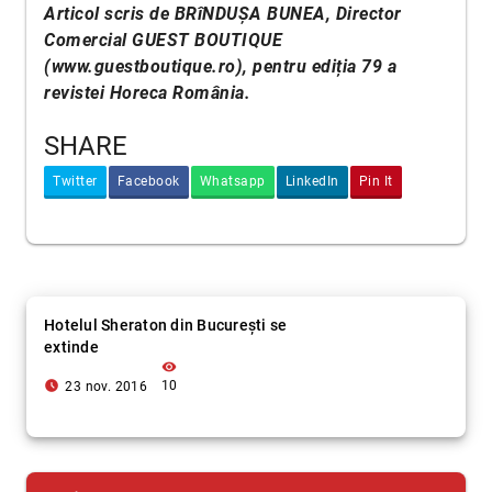
Articol scris de BRîNDUȘA BUNEA, Director
Comercial GUEST BOUTIQUE
(
www.guestboutique.ro
), pentru ediția 79 a
revistei Horeca România.
SHARE
Twitter
Facebook
Whatsapp
LinkedIn
Pin It
Hotelul Sheraton din București se
extinde
visibility
access_time_filled
10
23 nov. 2016