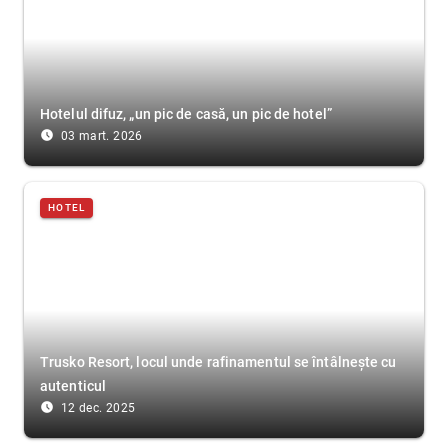
Hotelul difuz, „un pic de casă, un pic de hotel”
access_time_filled
03 mart. 2026
HOTEL
Trusko Resort, locul unde rafinamentul se întâlnește cu
autenticul
access_time_filled
12 dec. 2025