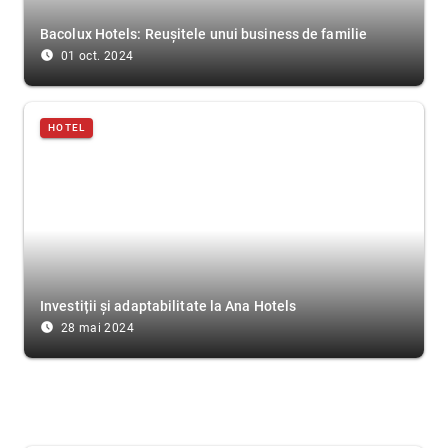
Bacolux Hotels: Reușitele unui business de familie
access_time_filled
01 oct. 2024
HOTEL
Investiții și adaptabilitate la Ana Hotels
access_time_filled
28 mai 2024