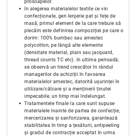
prosoapelor.
în alegerea materialelor textile ce vin
confecționate, gen lenjerie pat și fețe de
masă, primul element de la care trebuie să
plecăm este definirea compoziției pe care o
dorim: 100% bumbac sau amestec
polycotton, pe lângă alte elemente
(densitate material, plain sau jacquard,
thread counts TC etc). în ultima perioadă,
se observă un trend crescător în rândul
managerilor de achiziții în favoarea
materialelor amestec, datorită ușurinței în
utilizare/călcare și a menținerii ținutei
impecabile, un timp mai îndelungat.
Tratamentele finale la care sunt supuse
materialele înainte de partea de confecție,
mercerizarea și sanforizarea, garantează
stabilitatea în timp a țesăturii, antipeeling
și gradul de contracție acceptat în urma