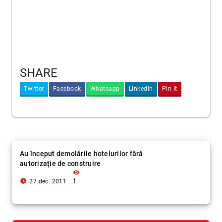
SHARE
Twitter
Facebook
Whatsapp
LinkedIn
Pin It
Au început demolările hotelurilor fără
autorizaţie de construire
visibility
access_time_filled
1
27 dec. 2011