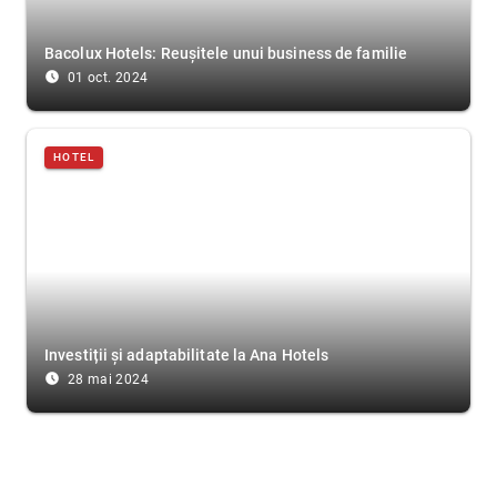
Bacolux Hotels: Reușitele unui business de familie
access_time_filled
01 oct. 2024
HOTEL
Investiții și adaptabilitate la Ana Hotels
access_time_filled
28 mai 2024