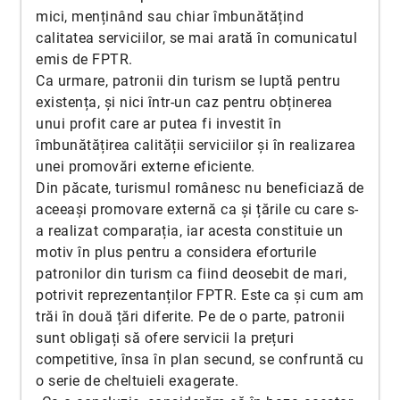
mici, menținând sau chiar îmbunătățind
calitatea serviciilor, se mai arată în comunicatul
emis de FPTR.
Ca urmare, patronii din turism se luptă pentru
existența, și nici într-un caz pentru obținerea
unui profit care ar putea fi investit în
îmbunătățirea calității serviciilor și în realizarea
unei promovări externe eficiente.
Din păcate, turismul românesc nu beneficiază de
aceeași promovare externă ca și țările cu care s-
a realizat comparația, iar acesta constituie un
motiv în plus pentru a considera eforturile
patronilor din turism ca fiind deosebit de mari,
potrivit reprezentanților FPTR. Este ca și cum am
trăi în două țări diferite. Pe de o parte, patronii
sunt obligați să ofere servicii la prețuri
competitive, însa în plan secund, se confruntă cu
o serie de cheltuieli exagerate.