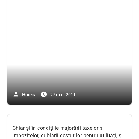
person
access_time_filled
Horeca
27 dec. 2011
Chiar și în condițiile majorării taxelor și
impozitelor, dublării costurilor pentru utilități, și