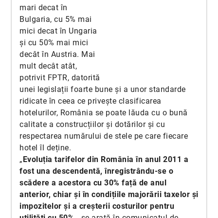
mari decat în
Bulgaria, cu 5% mai
mici decat în Ungaria
și cu 50% mai mici
decât în Austria. Mai
mult decât atât,
potrivit FPTR, datorită
unei legislații foarte bune și a unor standarde
ridicate în ceea ce privește clasificarea
hotelurilor, România se poate lăuda cu o bună
calitate a construcțiilor și dotărilor și cu
respectarea numărului de stele pe care fiecare
hotel îl deține.
„
Evoluția tarifelor din România în anul 2011 a
fost una descendentă, înregistrându-se o
scădere a acestora cu 30% față de anul
anterior, chiar și în condițiile majorării taxelor și
impozitelor și a creșterii costurilor pentru
utilități cu 50%
„, se arată în comunicatul de