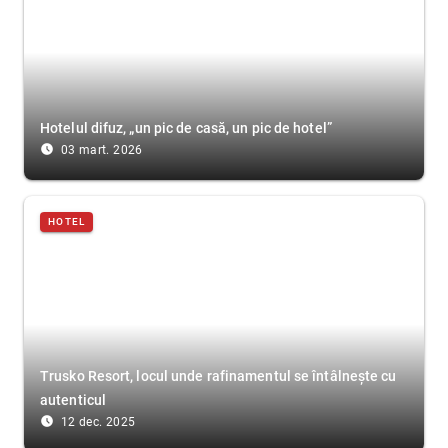
Hotelul difuz, „un pic de casă, un pic de hotel”
access_time_filled
03 mart. 2026
HOTEL
Trusko Resort, locul unde rafinamentul se întâlnește cu
autenticul
access_time_filled
12 dec. 2025