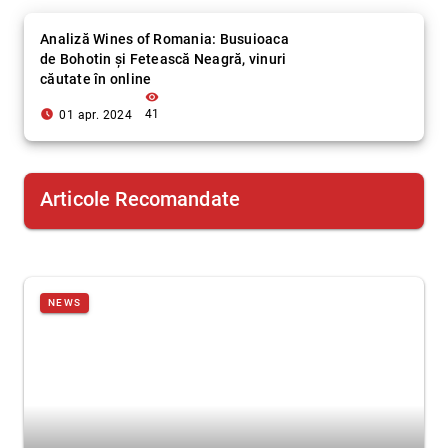
Analiză Wines of Romania: Busuioaca
de Bohotin și Fetească Neagră, vinuri
căutate în online
visibility
access_time_filled
41
01 apr. 2024
Articole Recomandate
NEWS