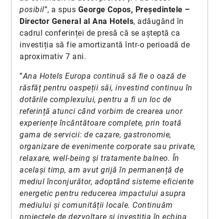
posibil
”, a spus
George Copos, Președintele –
Director General al Ana Hotels
, adăugând în
cadrul conferinței de presă că se așteptă ca
investiția să fie amortizantă într-o perioadă de
aproximativ 7 ani.
”
Ana Hotels Europa continuă să fie o oază de
răsfăț pentru oaspeții săi, investind continuu în
dotările complexului, pentru a fi un loc de
referință atunci când vorbim de crearea unor
experiențe încântătoare complete, prin toată
gama de servicii: de cazare, gastronomie,
organizare de evenimente corporate sau private,
relaxare, well-being și tratamente balneo. În
același timp, am avut grijă în permanență de
mediul înconjurător, adoptând sisteme eficiente
energetic pentru reducerea impactului asupra
mediului și comunității locale. Continuăm
proiectele de dezvoltare și investiția în echipa