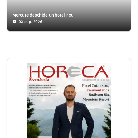
Mercure deschide un hotel nou
access_time_filled
03 aug. 2026