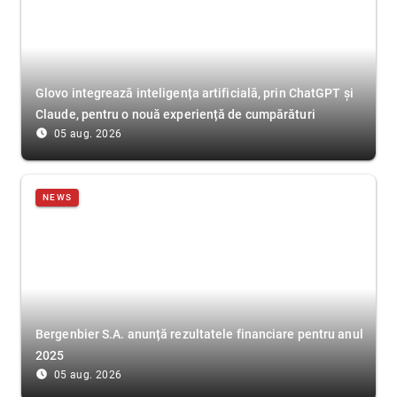
Glovo integrează inteligența artificială, prin ChatGPT și
Claude, pentru o nouă experiență de cumpărături
access_time_filled
05 aug. 2026
NEWS
Bergenbier S.A. anunță rezultatele financiare pentru anul
2025
access_time_filled
05 aug. 2026