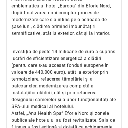
emblematicului hotel „Europa” din Eforie Nord,
după finalizarea unui complex proces de
modernizare care s-a întins pe o perioadă de
șase luni, clădirea primind îmbunătățiri
semnificative, atât la exterior, cât și la interior.
Investiția de peste 14 milioane de euro a cuprins
lucrări de eficientizare energetică a clădirii
(pentru care s-au accesat fonduri europene în
valoare de 440.000 euro), atât la exterior prin
termoizolare, refacerea tâmplăriei și a
balcoanelor, modernizarea completă a
instalațiilor clădirii, cât și prin refacerea
designului camerelor și a unor funcționalități ale
SPA-ului medical al hotelului.
Astfel, „Ana Health Spa” Eforie Nord și zonele
publice ale hotelului au fost revitalizate. Sala de
fitness a fost extinsă și dotată cu echipamente