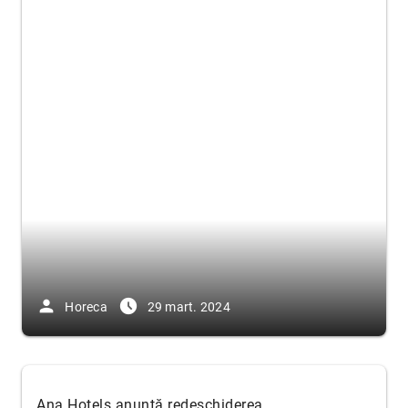
person
access_time_filled
Horeca
29 mart. 2024
Ana Hotels anunță redeschiderea