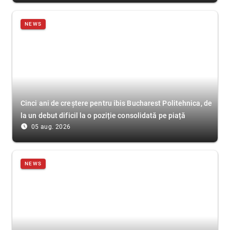
NEWS
Cinci ani de creștere pentru ibis Bucharest Politehnica, de
la un debut dificil la o poziție consolidată pe piață
access_time_filled
05 aug. 2026
NEWS