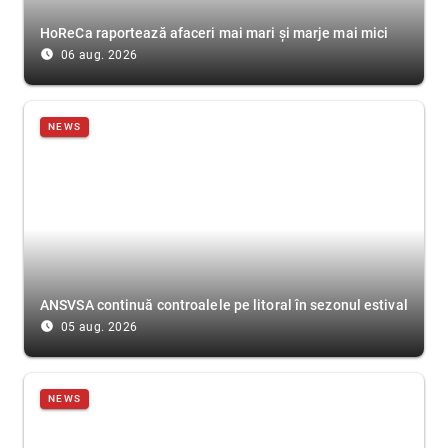
HoReCa raportează afaceri mai mari și marje mai mici
access_time_filled
06 aug. 2026
NEWS
ANSVSA continuă controalele pe litoral în sezonul estival
access_time_filled
05 aug. 2026
NEWS