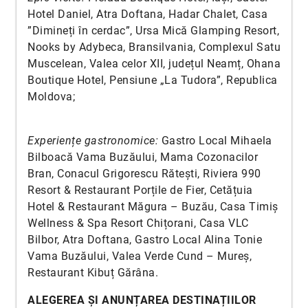
Hotel Daniel, Atra Doftana, Hadar Chalet, Casa
”Dimineți în cerdac”, Ursa Mică Glamping Resort,
Nooks by Adybeca, Bransilvania, Complexul Satu
Muscelean, Valea celor XII, județul Neamț, Ohana
Boutique Hotel, Pensiune „La Tudora”, Republica
Moldova;
Experiențe gastronomice:
Gastro Local Mihaela
Bilboacă Vama Buzăului, Mama Cozonacilor
Bran, Conacul Grigorescu Rătești, Riviera 990
Resort & Restaurant Porțile de Fier, Cetățuia
Hotel & Restaurant Măgura – Buzău, Casa Timiș
Wellness & Spa Resort Chițorani, Casa VLC
Bilbor, Atra Doftana, Gastro Local Alina Tonie
Vama Buzăului, Valea Verde Cund – Mureș,
Restaurant Kibuț Gărâna.
ALEGEREA ȘI ANUNȚAREA DESTINAȚIILOR