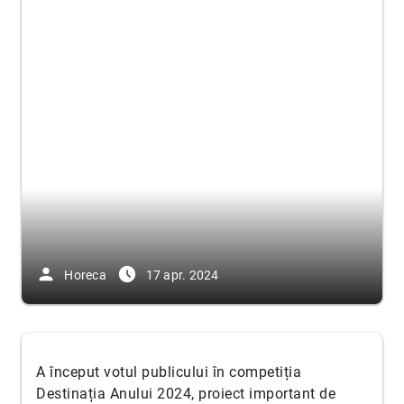
person
access_time_filled
Horeca
17 apr. 2024
A început votul publicului în competiția
Destinația Anului 2024, proiect important de