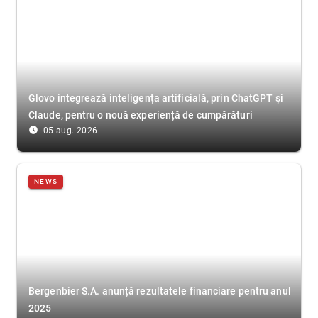
Glovo integrează inteligența artificială, prin ChatGPT și
Claude, pentru o nouă experiență de cumpărături
access_time_filled
05 aug. 2026
NEWS
Bergenbier S.A. anunță rezultatele financiare pentru anul
2025