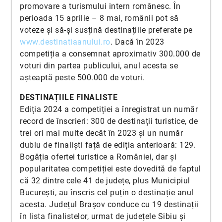
promovare a turismului intern românesc. În
perioada 15 aprilie – 8 mai, românii pot să
voteze și să-și susțină destinațiile preferate pe
www.destinatiaanului.ro
. Dacă în 2023
competiția a consemnat aproximativ 300.000 de
voturi din partea publicului, anul acesta se
așteaptă peste 500.000 de voturi.
DESTINAȚIILE FINALISTE
Ediția 2024 a competiției a înregistrat un număr
record de înscrieri: 300 de destinații turistice, de
trei ori mai multe decât în 2023 și un număr
dublu de finaliști față de ediția anterioară: 129.
Bogăția ofertei turistice a României, dar și
popularitatea competiției este dovedită de faptul
că 32 dintre cele 41 de județe, plus Municipiul
București, au înscris cel puțin o destinație anul
acesta. Județul Brașov conduce cu 19 destinații
în lista finalistelor, urmat de județele Sibiu și