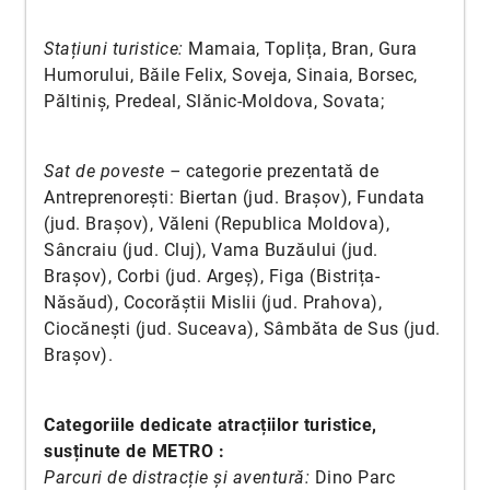
Stațiuni turistice:
Mamaia, Toplița, Bran, Gura
Humorului, Băile Felix, Soveja, Sinaia, Borsec,
Păltiniș, Predeal, Slănic-Moldova, Sovata;
Sat de poveste –
categorie prezentată de
Antreprenorești: Biertan (jud. Brașov), Fundata
(jud. Brașov), Văleni (Republica Moldova),
Sâncraiu (jud. Cluj), Vama Buzăului (jud.
Brașov), Corbi (jud. Argeș), Figa (Bistrița-
Năsăud), Cocorăștii Mislii (jud. Prahova),
Ciocănești (jud. Suceava), Sâmbăta de Sus (jud.
Brașov).
Categoriile dedicate atracțiilor turistice,
susținute de METRO :
Parcuri de distracție și aventură:
Dino Parc