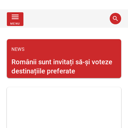
menu
search
MENU
NEWS
Românii sunt invitați să-și voteze
destinațiile preferate