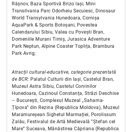
Râșnov, Baza Sportivă Brizo Iași, Mini
Transilvania Parc Odorheiu Secuiesc, Dinosaur
World Transylvania Hunedoara, Cornișa
AquaPark & Sports Botoșani, Povestea
Calendarului Sibiu, Valea cu Povești Bran,
Domeniile Murani Timiș, Jurasica Adventure
Park Neptun, Alpine Coaster Toplița, Brambura
Park Avrig;
Atracții cultural-educative, categorie prezentată
de BCR:
Palatul Culturii din Iași, Castelul Bran,
Muzeul Astra Sibiu, Castelul Corvinilor
Hunedoara, Cazinoul Constanța, Străzi Deschise
– București, Complexul Muzeal „Saharna-
Țîpova” din Rezina (Republica Moldova), Muzeul
Maramureșean Sighetul Marmației, Porolissum
Zalău, Festivalul de Artă Medievală ”Ștefan cel
Mare” Suceava, Mănăstirea Căpriana (Republica