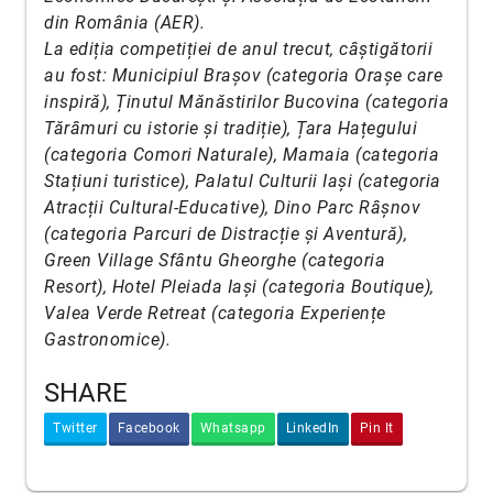
din România (AER).
La ediția competiției de anul trecut, câștigătorii
au fost: Municipiul Brașov (categoria Orașe care
inspiră), Ținutul Mănăstirilor Bucovina (categoria
Tărâmuri cu istorie și tradiție), Țara Hațegului
(categoria Comori Naturale), Mamaia (categoria
Stațiuni turistice), Palatul Culturii Iași (categoria
Atracții Cultural-Educative), Dino Parc Râșnov
(categoria Parcuri de Distracție și Aventură),
Green Village Sfântu Gheorghe (categoria
Resort), Hotel Pleiada Iași (categoria Boutique),
Valea Verde Retreat (categoria Experiențe
Gastronomice).
SHARE
Twitter
Facebook
Whatsapp
LinkedIn
Pin It