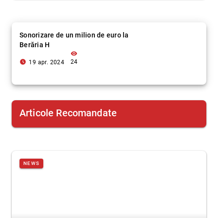
Sonorizare de un milion de euro la
Berăria H
visibility
access_time_filled
24
19 apr. 2024
Articole Recomandate
NEWS