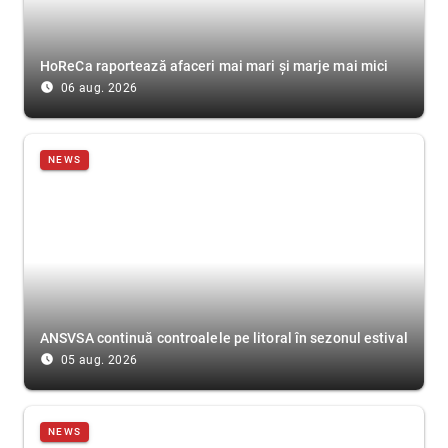
HoReCa raportează afaceri mai mari și marje mai mici
access_time_filled
06 aug. 2026
NEWS
ANSVSA continuă controalele pe litoral în sezonul estival
access_time_filled
05 aug. 2026
NEWS