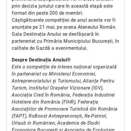
prin decizia juriului care în această etapă este
format din peste 200 de membri.
Câștigătoarele competiției de anul acesta vor fi
anunțate pe 21 mai, pe scena Ateneului Român.
Gala Destinația Anului se desfășoară în
parteneriat cu Primăria Municipiului București, în
calitate de Gazdă a evenimentului.
Despre Destinația Anului®
Este o competiție de interes național organizată
în parteneriat cu Ministerul Economiei,
Antreprenoriatului și Turismului, Alianța Pentru
Turism, Institutul Orașelor Vizionare (IOV),
Asociația Cred în România, Federația Industriei
Hoteliere din România (FIHR), Federația
Asociațiilor de Promovare Turistică din România
(FAPT), RoBoost Antreprenorești, Re-Patriot,
Urlaub in Rumänien, Academia de Studii
Economice București și Asociația de Ecoturism