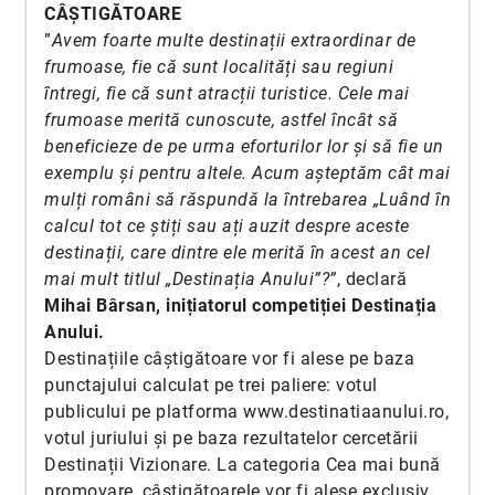
CÂȘTIGĂTOARE
”
Avem foarte multe destinații extraordinar de
frumoase, fie că sunt localități sau regiuni
întregi, fie că sunt atracții turistice. Cele mai
frumoase merită cunoscute, astfel încât să
beneficieze de pe urma eforturilor lor și să fie un
exemplu și pentru altele. Acum așteptăm cât mai
mulți români să răspundă la întrebarea „Luând în
calcul tot ce știți sau ați auzit despre aceste
destinații, care dintre ele merită în acest an cel
mai mult titlul „Destinația Anului”?”
, declară
Mihai Bârsan, inițiatorul competiției Destinația
Anului.
Destinațiile câștigătoare vor fi alese pe baza
punctajului calculat pe trei paliere: votul
publicului pe platforma www.destinatiaanului.ro,
votul juriului și pe baza rezultatelor cercetării
Destinații Vizionare. La categoria Cea mai bună
promovare, câștigătoarele vor fi alese exclusiv