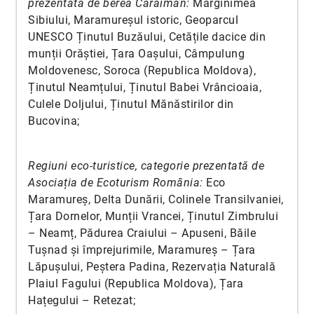
prezentată de berea Caraiman:
Mărginimea
Sibiului, Maramureșul istoric, Geoparcul
UNESCO Ținutul Buzăului, Cetățile dacice din
munții Orăștiei, Țara Oașului, Câmpulung
Moldovenesc, Soroca (Republica Moldova),
Ținutul Neamțului, Ținutul Babei Vrâncioaia,
Culele Doljului, Ținutul Mănăstirilor din
Bucovina;
Regiuni eco-turistice, categorie prezentată de
Asociația de Ecoturism România:
Eco
Maramureș, Delta Dunării, Colinele Transilvaniei,
Țara Dornelor, Munții Vrancei, Ținutul Zimbrului
– Neamț, Pădurea Craiului – Apuseni, Băile
Tușnad și împrejurimile, Maramureș – Țara
Lăpușului, Peștera Padina, Rezervația Naturală
Plaiul Fagului (Republica Moldova), Țara
Hațegului – Retezat;