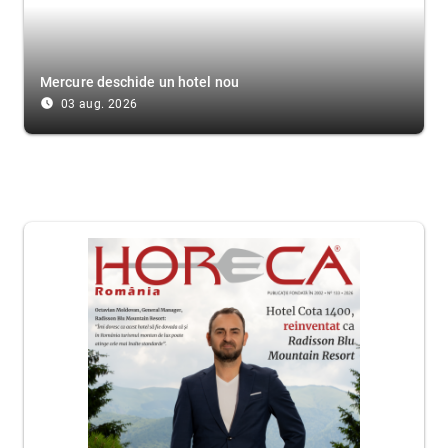
Mercure deschide un hotel nou
access_time_filled
03 aug. 2026