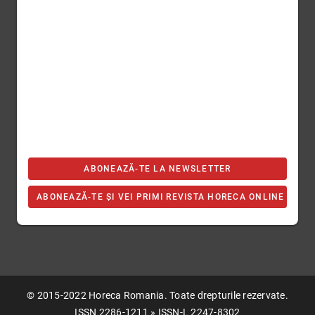
ABONEAZĂ-TE LA NEWSLETTER
ABONEAZĂ-TE ȘI VEI PRIMI REVISTA HORECA ONLINE
© 2015-2022 Horeca Romania. Toate drepturile rezervate.
ISSN 2286-1211 » ISSN-L 2247-8302