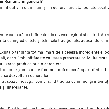
din România în general?
ficativ în ultimii ani și, în general, are atât puncte pozitiv
e culinară, cu influențe din diverse regiuni și culturi. Ace
nta cu ingredientele și tehnicile tradiționale, aducându-le în
Există o tendință tot mai mare de a celebra ingredientele loc
cali, dar și îmbunătățește calitatea preparatelor. Multe resta
tilizarea produselor din apropiere.
tronomie și cursuri de formare profesională apar, oferind tin
 se dezvolta în cariera lor.
ățișează inovația, combinând tradiția cu influențe internaț
 și interesante.
elor:
Deși talentul culinar este adesea remarcabil, multe res