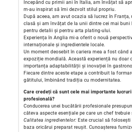
Începând cu primii ani în Italia, am învățat să apre
m-au inspirat să îmi dezvolt stilul propriu.
După aceea, am avut ocazia să lucrez în Franța,
clasă și am învățat de la unii dintre cei mai buni
pentru detalii și pentru arta plating-ului.
Experiența în Anglia mi-a oferit o nouă perspecti
internaționale și ingredientele locale.
Un moment deosebit în cariera mea a fost când a
expoziție mondială. Această experiență nu doar că
importanța adaptabilității și inovației în gastron
Fiecare dintre aceste etape a contribuit la forma
gătitului, îmbinând tradiția cu modernitatea.
Care credeți că sunt cele mai importante lucruri
profesională?
Conducerea unei bucătării profesionale presupune
câteva aspecte esențiale pe care un chef trebuie s
Calitatea ingredientelor:
Este crucial să foloseșt
baza oricărui preparat reușit. Cunoașterea furnizor