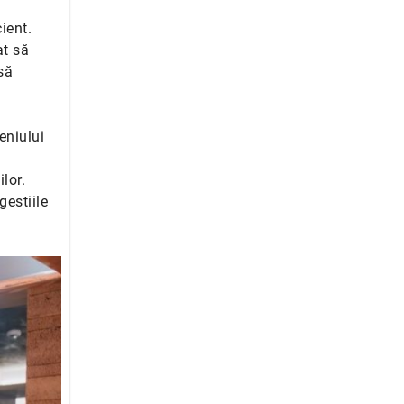
ient.
at să
să
eniului
ilor.
gestiile