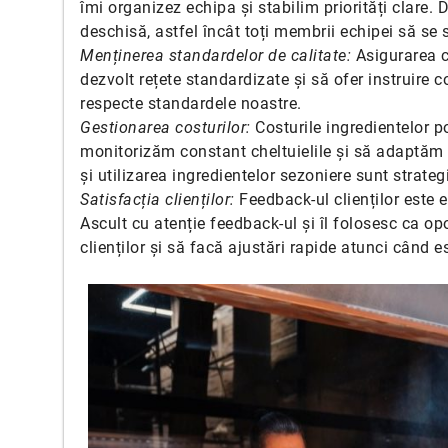
îmi organizez echipa și stabilim priorități clare
deschisă, astfel încât toți membrii echipei să se s
Menținerea standardelor de calitate:
Asigurarea c
dezvolt rețete standardizate și să ofer instruire 
respecte standardele noastre.
Gestionarea costurilor:
Costurile ingredientelor po
monitorizăm constant cheltuielile și să adaptăm m
și utilizarea ingredientelor sezoniere sunt strategi
Satisfacția clienților:
Feedback-ul clienților este e
Ascult cu atenție feedback-ul și îl folosesc ca op
clienților și să facă ajustări rapide atunci când e