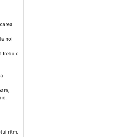
icarea
la noi
 trebuie
 a
are,
ie.
i
tui ritm,