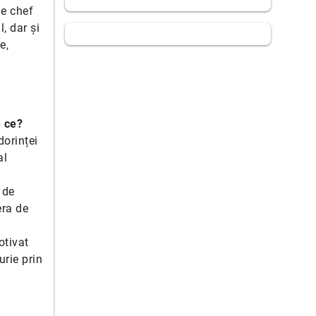
de chef
, dar și
e,
e ce?
dorinței
al
 de
era de
otivat
urie prin