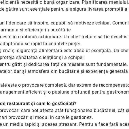
eficientă necesită o bună organizare. Planificarea meniului,
 de gătire sunt esențiale pentru a asigura livrarea promptă a
 un lider care să inspire, capabil să motiveze echipa. Comun
 armonia și eficiența în bucătărie.
este în continuă schimbare. Un chef trebuie să fie deschis 
 adaptându-se rapid la cerințele pieței.
ienă și siguranță alimentară este absolut esențială. Un chef
roteja sănătatea clienților și a echipei.
entru gătit și dedicarea față de meserie sunt fundamentale.
telor, dar și atmosfera din bucătărie și experiența generală
onale este o provocare complexă, dar extrem de recompensato
 management eficient și o pasiune profundă pentru gastronom
de restaurant și cum le gestionați?
provocări care pot afecta atât funcționarea bucătăriei, cât ș
mari provocări și modul în care le gestionez.
e un mediu rapid și adesea stresant. Pentru a face față aces