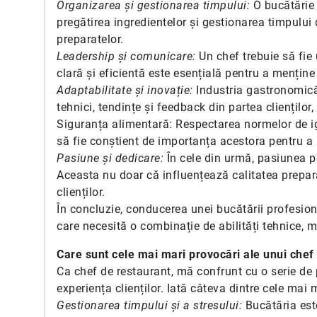
Organizarea și gestionarea timpului:
O bucătărie 
pregătirea ingredientelor și gestionarea timpului
preparatelor.
Leadership și comunicare:
Un chef trebuie să fie
clară și eficientă este esențială pentru a menține
Adaptabilitate și inovație:
Industria gastronomică 
tehnici, tendințe și feedback din partea clienților,
Siguranța alimentară: Respectarea normelor de ig
să fie conștient de importanța acestora pentru a p
Pasiune și dedicare:
În cele din urmă, pasiunea p
Aceasta nu doar că influențează calitatea prepara
clienților.
În concluzie, conducerea unei bucătării profesi
care necesită o combinație de abilități tehnice,
Care sunt cele mai mari provocări ale unui chef 
Ca chef de restaurant, mă confrunt cu o serie de 
experiența clienților. Iată câteva dintre cele mai 
Gestionarea timpului și a stresului:
Bucătăria est