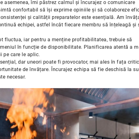
. De asemenea, îmi păstrez calmul și încurajez o comunicare
imtă confortabil să își exprime opiniile și să colaboreze efic
onsistenței și calității preparatelor este esențială. Am învăț
continuă echipei, astfel încât fiecare membru să înțeleagă și 
t fluctua, iar pentru a menține profitabilitatea, trebuie să
eniul în funcție de disponibilitate. Planificarea atentă a m
i pe care le aplic.
sențial, dar uneori poate fi provocator, mai ales în fața critic
ortunitate de învățare. Încurajez echipa să fie deschisă la su
ste necesar.