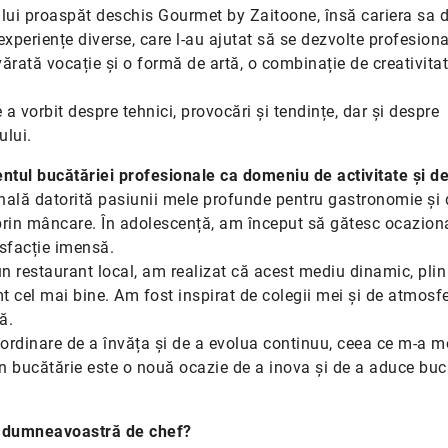
ului proaspăt deschis Gourmet by Zaitoone, însă cariera sa 
experiențe diverse, care l-au ajutat să se dezvolte profesional
vărată vocație și o formă de artă, o combinație de creativitat
 vorbit despre tehnici, provocări și tendințe, dar și despre
ului.
entul bucătăriei profesionale ca domeniu de activitate și d
nală datorită pasiunii mele profunde pentru gastronomie și 
rin mâncare. În adolescență, am început să gătesc ocazion
isfacție imensă.
n restaurant local, am realizat că acest mediu dinamic, plin
imt cel mai bine. Am fost inspirat de colegii mei și de atmosf
ă.
aordinare de a învăța și de a evolua continuu, ceea ce m-a m
în bucătărie este o nouă ocazie de a inova și de a aduce buc
i dumneavoastră de chef?