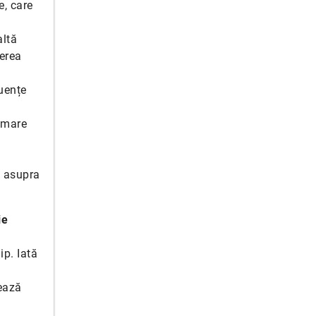
e, care
altă
ierea
luențe
 mare
ă asupra
ie
p. Iată
mează