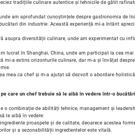
ciez tradițiile culinare autentice și tehnicile de gătit rafinat
 unde am aprofundat cunoștințele despre gastronomia de în
 bucătari din industrie. Această experiență mi-a întărit aprec
vă asupra diversității culinare, unde am experimentat cu inf
m lucrat în Shanghai, China, unde am participat la cea mai
 mi-a extins orizonturile culinare, dar m-a și învățat despre
omie.
rea mea ca chef și m-a ajutat să dezvolt o abordare holistic
 pe care un chef trebuie să le aibă în vedere într-o bucătăr
 o combinație de abilități tehnice, management și leadershi
ă le aibă în vedere:
i ingrediente proaspete și de calitate, deoarece acestea for
ilor și a sezonabilității ingredientelor este vitală.