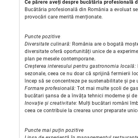
Ce părere aveți despre bucătăria profesională 
Bucătăria profesională din România a evoluat semni
provocări care merită menționate.
Puncte pozitive
Diversitate culinară:
România are o bogată moștenir
diversitate oferă oportunități unice de a experime
plan pe mesele contemporane.
Creșterea interesului pentru gastronomia locală:
sezonale, ceea ce nu doar că sprijină fermierii lo
încep să se concentreze pe sustenabilitate și pe u
Formare profesională:
Tot mai multe școli de gas
bucătari șansa de a învăța tehnici moderne și de a
Inovație și creativitate:
Mulți bucătari români îmbr
ceea ce contribuie la crearea unor preparate unice
Puncte mai puțin pozitive
Lipsa de experiență în managementul restaurant