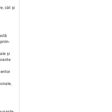
e, cât și
astă
 prim-
ale și
urante
erilor
ionale,
taurante