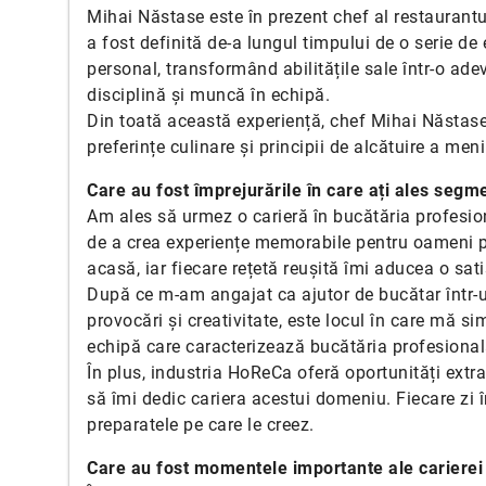
Mihai Năstase este în prezent chef al restaurant
a fost definită de-a lungul timpului de o serie de 
personal, transformând abilitățile sale într-o ade
disciplină și muncă în echipă.
Din toată această experiență, chef Mihai Năstase a
preferințe culinare și principii de alcătuire a meni
Care au fost împrejurările în care ați ales segm
Am ales să urmez o carieră în bucătăria profesio
de a crea experiențe memorabile pentru oameni p
acasă, iar fiecare rețetă reușită îmi aducea o sat
După ce m-am angajat ca ajutor de bucătar într-u
provocări și creativitate, este locul în care mă s
echipă care caracterizează bucătăria profesional
În plus, industria HoReCa oferă oportunități extr
să îmi dedic cariera acestui domeniu. Fiecare zi 
preparatele pe care le creez.
Care au fost momentele importante ale cariere