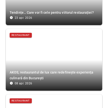
Tendințe… Care vor fi cele pentru viitorul restaurației?
access_time_filled
23 apr. 2026
RESTAURANT
AKOS, restaurantul de lux care redefinește experiența
culinară din București
access_time_filled
08 apr. 2026
RESTAURANT