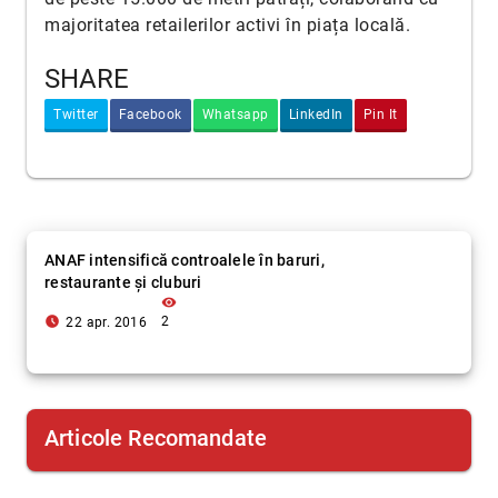
majoritatea retailerilor activi în piața locală.
SHARE
Twitter
Facebook
Whatsapp
LinkedIn
Pin It
ANAF intensifică controalele în baruri,
restaurante și cluburi
visibility
access_time_filled
2
22 apr. 2016
Articole Recomandate