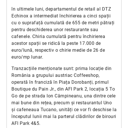
în ultimele luni, departamentul de retail al DTZ
Echinox a intermediat închirierea a cinci spații
cu o suprafață cumulată de 655 de metri pătrați
pentru deschiderea unor restaurante sau
cafenele. Chiria cumulată pentru închirierea
acestor spații se ridică la peste 17.000 de
euro/lună, respectiv o chirie medie de 26 de
euro/mp lunar.
Tranzacțiile menționate sunt: prima locație din
România a grupului austriac Coffeeshop,
operată în franciză în Piața Dorobanți, primul
Boutique du Pain Jr., din AFI Park 2, locația 5 To
Go de pe strada Ion Câmpineanu, una dintre cele
mai bune din rețea, precum și restaurantul Uno
și cafeneaua Tucano, unități ce vor fi deschise la
începutul lunii mai la parterul clădirilor de birouri
AFI Park 4&5.