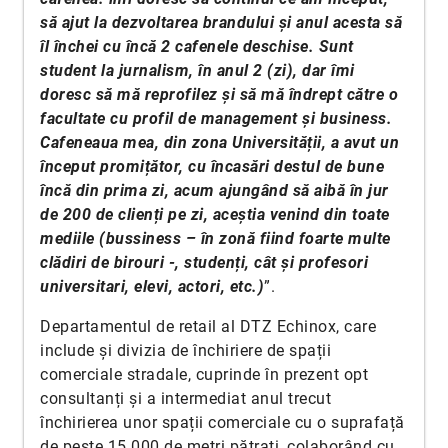
să ajut la dezvoltarea brandului și anul acesta să
îl închei cu încă 2 cafenele deschise. Sunt
student la jurnalism, în anul 2 (zi), dar îmi
doresc să mă reprofilez și să mă îndrept către o
facultate cu profil de management și business.
Cafeneaua mea, din zona Universității, a avut un
început promițător, cu încasări destul de bune
încă din prima zi, acum ajungând să aibă în jur
de 200 de clienți pe zi, aceștia venind din toate
mediile (bussiness – în zonă fiind foarte multe
clădiri de birouri -, studenți, cât și profesori
universitari, elevi, actori, etc.)
”.
Departamentul de retail al DTZ Echinox, care
include și divizia de închiriere de spații
comerciale stradale, cuprinde în prezent opt
consultanți și a intermediat anul trecut
închirierea unor spații comerciale cu o suprafață
de peste 15.000 de metri pătrați, colaborând cu