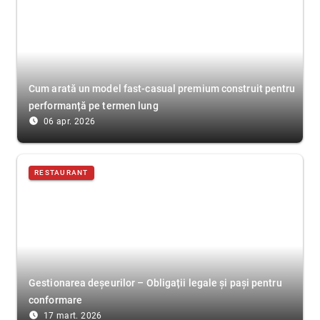
Cum arată un model fast-casual premium construit pentru
performanță pe termen lung
access_time_filled
06 apr. 2026
RESTAURANT
Gestionarea deșeurilor – Obligații legale și pași pentru
conformare
access_time_filled
17 mart. 2026