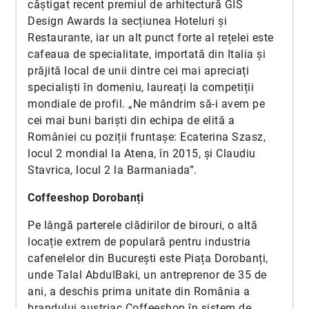
câștigat recent premiul de arhitectură GIS
Design Awards la secțiunea Hoteluri și
Restaurante, iar un alt punct forte al rețelei este
cafeaua de specialitate, importată din Italia și
prăjită local de unii dintre cei mai apreciați
specialiști în domeniu, laureați la competiții
mondiale de profil. „Ne mândrim să-i avem pe
cei mai buni bariști din echipa de elită a
României cu poziții fruntașe: Ecaterina Szasz,
locul 2 mondial la Atena, în 2015, și Claudiu
Stavrica, locul 2 la Barmaniada”.
Coffeeshop Dorobanți
Pe lângă parterele clădirilor de birouri, o altă
locație extrem de populară pentru industria
cafenelelor din București este Piața Dorobanți,
unde Talal AbdulBaki, un antreprenor de 35 de
ani, a deschis prima unitate din România a
brandului austriac Coffeeshop în sistem de