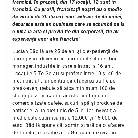
franciză. în prezent, din 17 locații, 12 sunt în
franciză. Ca profil, francizații noștri au o medie
de vârstă de 30 de ani, sunt extrem de dinamici,
deoarece este un business care se schimbă de la
o lună la alta și provin fie din corporații, fie au
experiența unor alte francize
”.
Lucian Bădilă are 25 de ani și o experiență de
aproape un deceniu ca barman de club și bar
manager, industrie în care a intrat la 16 ani.
Locațiile 5 To Go au suprafețe între 10 și 40 de
metri pătrați, iar pentru ca afacerea sa fie pe
break-even, trebuie să aibă minimum 100 de
clienți pe zi. în cadrul acestor unități sunt
comercializate cafele, sucuri, apă și produse de
patiserie la un preț unic de 5 lei, iar investiția
medie este cuprinsă între 12.000 și 15.000 de
euro. Bădilă spune că, administrată ca o afacere
de familie, o locație 5 To Go poate genera un