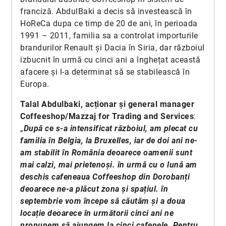
franciză. AbdulBaki a decis să investească în
HoReCa dupa ce timp de 20 de ani, în perioada
1991 – 2011, familia sa a controlat importurile
brandurilor Renault și Dacia în Siria, dar războiul
izbucnit în urmă cu cinci ani a înghețat această
afacere și l-a determinat să se stabilească în
Europa.
Talal Abdulbaki, acționar și general manager
Coffeeshop/Mazzaj for Trading and Services
:
„
După ce s-a intensificat războiul, am plecat cu
familia în Belgia, la Bruxelles, iar de doi ani ne-
am stabilit în România deoarece oamenii sunt
mai calzi, mai prietenoși. în urmă cu o lună am
deschis cafeneaua Coffeeshop din Dorobanți
deoarece ne-a plăcut zona și spațiul. în
septembrie vom începe să căutăm și a doua
locație deoarece în următorii cinci ani ne
propunem să ajungem la cinci cafenele. Pentru