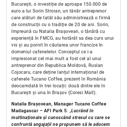
București, o investiție de aproape 150.000 de
euro a lui Sorin Stroian, un tânăr antreprenor
care alături de tatăl său administrează o firmă
de construcții cu o tradiție de 20 de ani. Sorin,
împreună cu Natalia Brașovean, o tânără cu
experiență în FMCG, au hotărât sa dea curs unui
vis și au pornit în căutarea unor francize în
domeniul cafenelelor. Conceptul ce i-a
impresionat cel mai mult a fost cel al unui
antreprenor din Republica Moldovă, Ruslan
Cojocaru, care deține lanțul internațional de
cafenele Tucano Coffee, prezent în România
deocamdată în trei locații: două dintre ele în
București și una în Brașov (Coresi Mall).
Natalia Brașovean, Manager Tucano Coffee
Madagascar – AFI Park 5
: „
Lucrând în
multinaționale și cunoscând stresul cu care se
confruntă angajații ne propunem să le aducem