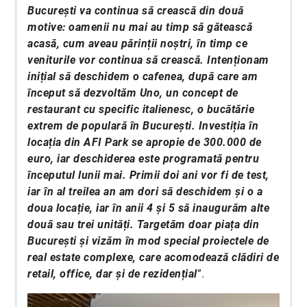
București va continua să crească din două
motive: oamenii nu mai au timp să gătească
acasă, cum aveau părinții noștri, în timp ce
veniturile vor continua să crească. Intenționam
inițial să deschidem o cafenea, după care am
început să dezvoltăm Uno, un concept de
restaurant cu specific italienesc, o bucătărie
extrem de populară în București. Investiția în
locația din AFI Park se apropie de 300.000 de
euro, iar deschiderea este programată pentru
începutul lunii mai. Primii doi ani vor fi de test,
iar în al treilea an am dori să deschidem și o a
doua locație, iar în anii 4 și 5 să inaugurăm alte
două sau trei unități. Targetăm doar piața din
București și vizăm în mod special proiectele de
real estate complexe, care acomodează clădiri de
retail, office, dar și de rezidențial
”.