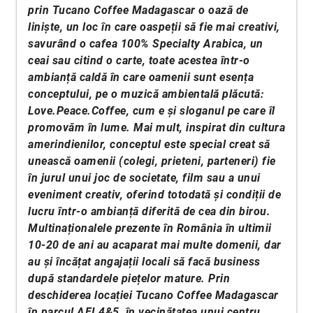
prin Tucano Coffee Madagascar o oază de
liniște, un loc în care oaspeții să fie mai creativi,
savurând o cafea 100% Specialty Arabica, un
ceai sau citind o carte, toate acestea într-o
ambianță caldă în care oamenii sunt esența
conceptului, pe o muzică ambientală plăcută:
Love.Peace.Coffee, cum e și sloganul pe care îl
promovăm în lume. Mai mult, inspirat din cultura
amerindienilor, conceptul este special creat să
unească oamenii (colegi, prieteni, parteneri) fie
în jurul unui joc de societate, film sau a unui
eveniment creativ, oferind totodată și condiții de
lucru într-o ambianță diferită de cea din birou.
Multinaționalele prezente în România în ultimii
10-20 de ani au acaparat mai multe domenii, dar
au și încățat angajații locali să facă business
după standardele piețelor mature. Prin
deschiderea locației Tucano Coffee Madagascar
în parcul AFI 4&5, în vecinătatea unui centru