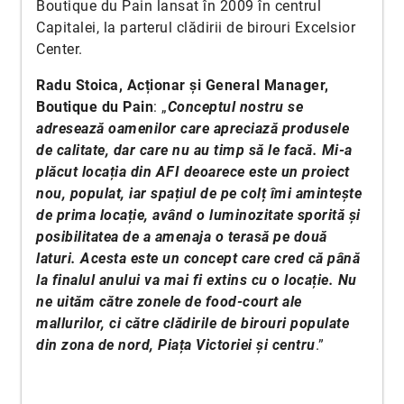
Boutique du Pain lansat în 2009 în centrul
Capitalei, la parterul clădirii de birouri Excelsior
Center.
Radu Stoica, Acționar și General Manager,
Boutique du Pain
: „
Conceptul nostru se
adresează oamenilor care apreciază produsele
de calitate, dar care nu au timp să le facă. Mi-a
plăcut locația din AFI deoarece este un proiect
nou, populat, iar spațiul de pe colț îmi amintește
de prima locație, având o luminozitate sporită și
posibilitatea de a amenaja o terasă pe două
laturi. Acesta este un concept care cred că până
la finalul anului va mai fi extins cu o locație. Nu
ne uităm către zonele de food-court ale
mallurilor, ci către clădirile de birouri populate
din zona de nord, Piața Victoriei și centru
.”