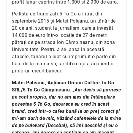
profit lunar cuprins între 1.000 si 2.000 de euro.
Pe lista de francizați 5 To Go a intrat din
septembrie 2015 și Matei Poleanu, un tânăr de
20 de ani, student la jurnalism, care a investit
14.000 de euro într-o locație de 27 de metri
pătrați de pe strada Ion Câmpineanu, din zona
Universitate. Pentru a se lansa în această
afacere, tânărul a luat cu împrumut o parte din
bani de la mama sa, iar diferența a acoperit-o
printr-un credit bancar.
Matei Poleanu, Acționar Dream Coffee To Go
SRL/5 To Go Câmpineanu
: „
Am decis să pornesc
pe cont propriu, dar nu am ales din întâmplare
povestea 5 To Go, deoarece eu cred în acest
brand, cred într-o cafea bună la un preț corect și
mi-am dorit de mic, văzând cafenelele de la mine
de pe bulevard (Decebal), să imi deschid și eu o
cafenea. îmi doresc să continui ce am început,