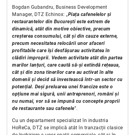
Bogdan Gubandru, Business Development
Manager, DTZ Echinox: „
Piața cafenelelor și
restaurantelor din București este extrem de
dinamică, atât din motive obiective, precum
creșterea consumului, cât și din cauze externe,
precum necesitatea relocării unor afaceri
profitabile care își desfășurau activitatea în
clădiri improprii. Vedem activitate atât din partea
marilor lanțuri, care caută să-și extindă rețeaua,
cât și din zona tinerilor care au activat în alte
domenii și decid să investească într-un sector cu
potențial. Deși preluarea unei francize este o
opțiune mai sigură, unii antreprenori, români și
nu numai, vor să se impună cu concepte proprii
de restaurante sau cafenele
”.
Cu un departament specializat în industria
HoReCa, DTZ se implică atât în tranzacții clasice
de închiriere a unor spații comerciale, cât și în