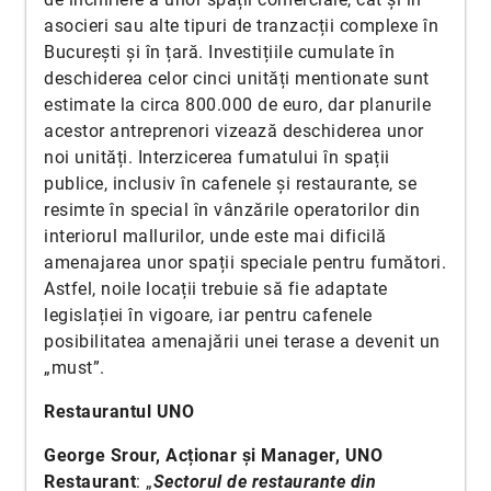
asocieri sau alte tipuri de tranzacții complexe în
București și în țară. Investițiile cumulate în
deschiderea celor cinci unități mentionate sunt
estimate la circa 800.000 de euro, dar planurile
acestor antreprenori vizează deschiderea unor
noi unități. Interzicerea fumatului în spații
publice, inclusiv în cafenele și restaurante, se
resimte în special în vânzările operatorilor din
interiorul mallurilor, unde este mai dificilă
amenajarea unor spații speciale pentru fumători.
Astfel, noile locații trebuie să fie adaptate
legislației în vigoare, iar pentru cafenele
posibilitatea amenajării unei terase a devenit un
„must”.
Restaurantul UNO
George Srour, Acționar și Manager, UNO
Restaurant
: „
Sectorul de restaurante din