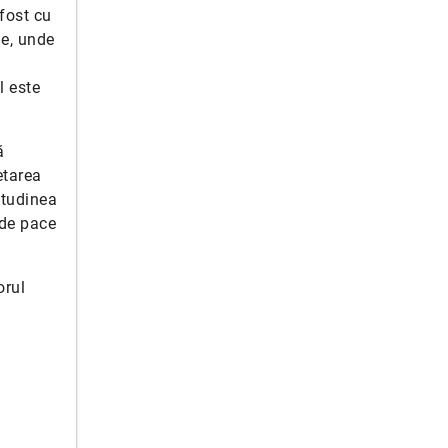
 fost cu
ne, unde
l este
ă
etarea
itudinea
 de pace
orul