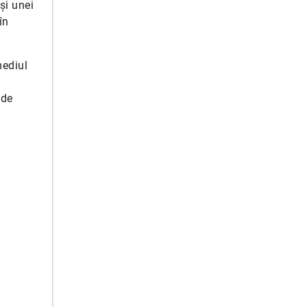
și unei
în
mediul
 de