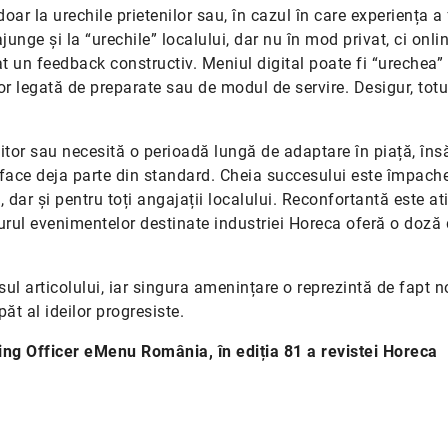
oar la urechile prietenilor sau, în cazul în care experiența a
nge și la “urechile” localului, dar nu în mod privat, ci onli
at un feedback constructiv. Meniul digital poate fi “urechea”
lor legată de preparate sau de modul de servire. Desigur, totu
itor sau necesită o perioadă lungă de adaptare în piață, îns
 face deja parte din standard. Cheia succesului este împach
, dar și pentru toți angajații localului. Reconfortantă este at
n jurul evenimentelor destinate industriei Horeca oferă o doză
rsul articolului, iar singura amenințare o reprezintă de fapt n
ăt al ideilor progresiste.
ng Officer eMenu România, în ediția 81 a revistei Horeca