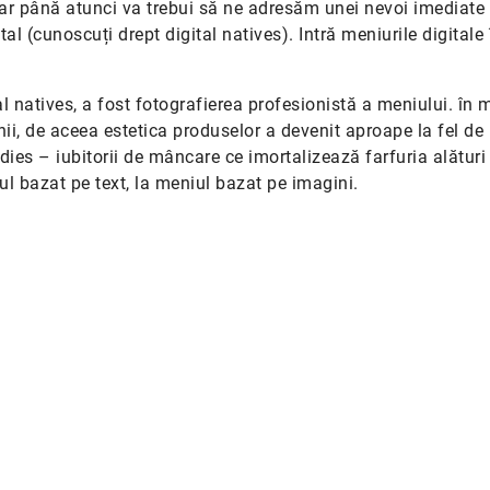
ar până atunci va trebui să ne adresăm unei nevoi imediate 
tal (cunoscuți drept digital natives). Intră meniurile digitale 
al natives, a fost fotografierea profesionistă a meniului. în 
i, de aceea estetica produselor a devenit aproape la fel de
dies – iubitorii de mâncare ce imortalizează farfuria alături
l bazat pe text, la meniul bazat pe imagini.