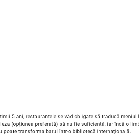
timii 5 ani, restaurantele se văd obligate să traducă meniul l
leza (opțiunea preferată) să nu fie suficientă, iar încă o lim
 poate transforma barul într-o bibliotecă internațională.