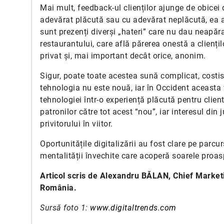
Mai mult, feedback-ul clienților ajunge de obicei d
adevărat plăcută sau cu adevărat neplăcută, ea aju
sunt prezenți diverși „hateri” care nu dau neapăr
restaurantului, care află părerea onestă a clienți
privat și, mai important decât orice, anonim.
Sigur, poate toate acestea sună complicat, costis
tehnologia nu este nouă, iar în Occident aceasta
tehnologiei într-o experiență plăcută pentru client
patronilor către tot acest “nou”, iar interesul di
privitorului în viitor.
Oportunitățile digitalizării au fost clare pe parcu
mentalității învechite care acoperă soarele proasp
Articol scris de Alexandru BĂLAN, Chief Marketi
România.
Sursă foto 1:
www.digitaltrends.com