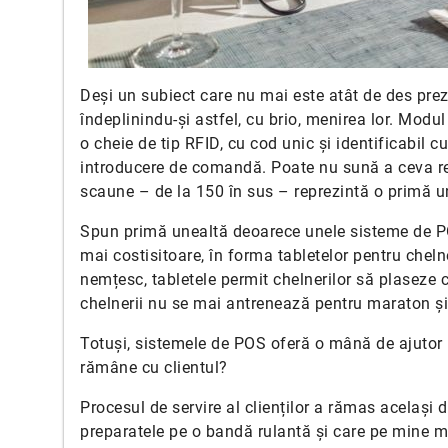
Deși un subiect care nu mai este atât de des prez
îndeplinindu-și astfel, cu brio, menirea lor. Modu
o cheie de tip RFID, cu cod unic și identificabil c
introducere de comandă. Poate nu sună a ceva rev
scaune – de la 150 în sus – reprezintă o primă un
Spun primă unealtă deoarece unele sisteme de POS
mai costisitoare, în forma tabletelor pentru cheln
nemțesc, tabletele permit chelnerilor să plaseze c
chelnerii nu se mai antrenează pentru maraton ș
Totuși, sistemele de POS oferă o mână de ajutor p
rămâne cu clientul?
Procesul de servire al clienților a rămas același 
preparatele pe o bandă rulantă și care pe mine 