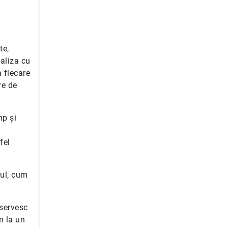
te,
ealiza cu
a fiecare
re de
mp și
fel
tul, cum
 servesc
m la un