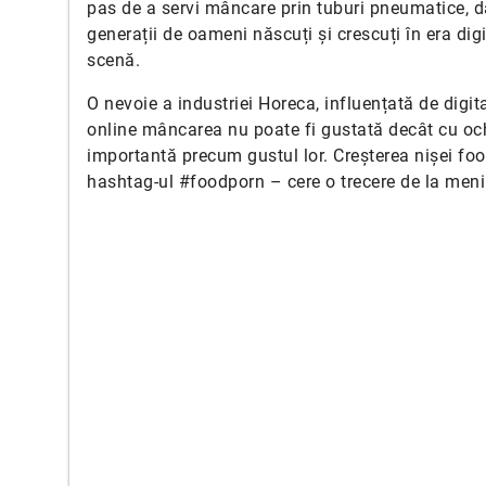
pas de a servi mâncare prin tuburi pneumatice, d
generații de oameni născuți și crescuți în era digi
scenă.
O nevoie a industriei Horeca, influențată de digit
online mâncarea nu poate fi gustată decât cu ochi
importantă precum gustul lor. Creșterea nișei foo
hashtag-ul #foodporn – cere o trecere de la meniu