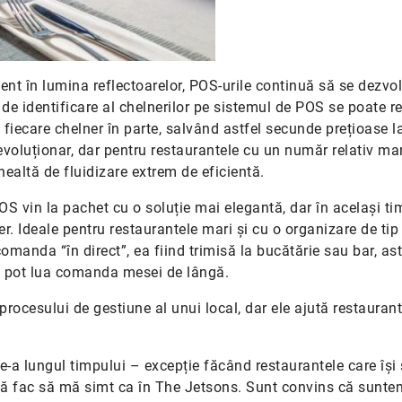
ent în lumina reflectoarelor, POS-urile continuă să se dezvol
l de identificare al chelnerilor pe sistemul de POS se poate r
u fiecare chelner în parte, salvând astfel secunde prețioase l
oluționar, dar pentru restaurantele cu un număr relativ ma
ealtă de fluidizare extrem de eficientă.
 vin la pachet cu o soluție mai elegantă, dar în același ti
er. Ideale pentru restaurantele mari și cu o organizare de tip
omanda “în direct”, ea fiind trimisă la bucătărie sau bar, ast
i pot lua comanda mesei de lângă.
rocesului de gestiune al unui local, dar ele ajută restauran
de-a lungul timpului – excepție făcând restaurantele care își
mă fac să mă simt ca în The Jetsons. Sunt convins că sunte