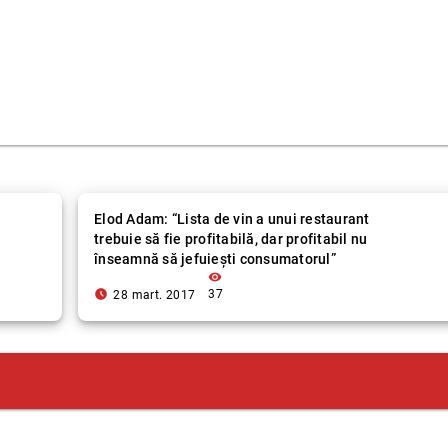
Elod Adam: “Lista de vin a unui restaurant
trebuie să fie profitabilă, dar profitabil nu
înseamnă să jefuiești consumatorul”
visibility
access_time_filled
37
28 mart. 2017