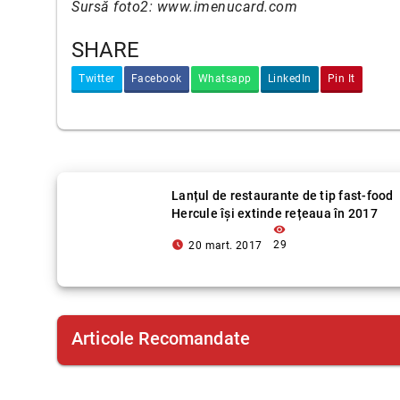
Sursă foto2: www.imenucard.com
SHARE
Twitter
Facebook
Whatsapp
LinkedIn
Pin It
Lanțul de restaurante de tip fast-food
Hercule își extinde rețeaua în 2017
visibility
access_time_filled
29
20 mart. 2017
Articole Recomandate