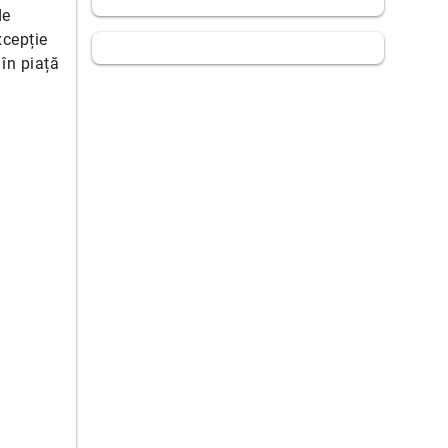
de
xcepție
 în piață