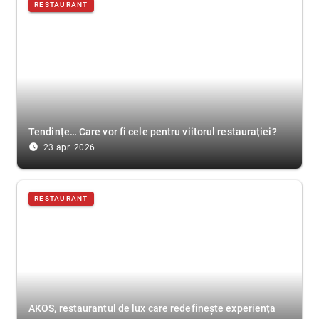
RESTAURANT
Tendințe… Care vor fi cele pentru viitorul restaurației?
access_time_filled
23 apr. 2026
RESTAURANT
AKOS, restaurantul de lux care redefinește experiența