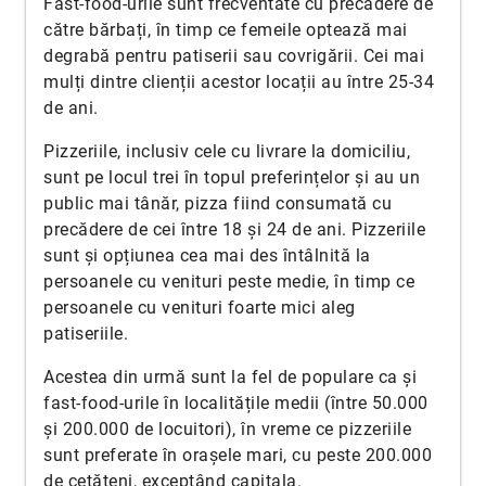
Fast-food-urile sunt frecventate cu precădere de
către bărbați, în timp ce femeile optează mai
degrabă pentru patiserii sau covrigării. Cei mai
mulți dintre clienții acestor locații au între 25-34
de ani.
Pizzeriile, inclusiv cele cu livrare la domiciliu,
sunt pe locul trei în topul preferințelor și au un
public mai tânăr, pizza fiind consumată cu
precădere de cei între 18 și 24 de ani. Pizzeriile
sunt și opțiunea cea mai des întâlnită la
persoanele cu venituri peste medie, în timp ce
persoanele cu venituri foarte mici aleg
patiseriile.
Acestea din urmă sunt la fel de populare ca și
fast-food-urile în localitățile medii (între 50.000
și 200.000 de locuitori), în vreme ce pizzeriile
sunt preferate în orașele mari, cu peste 200.000
de cetățeni, exceptând capitala.