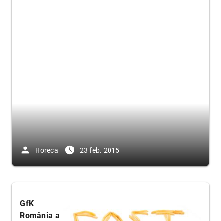
person
access_time_filled
Horeca
23 feb. 2015
GfK
România a