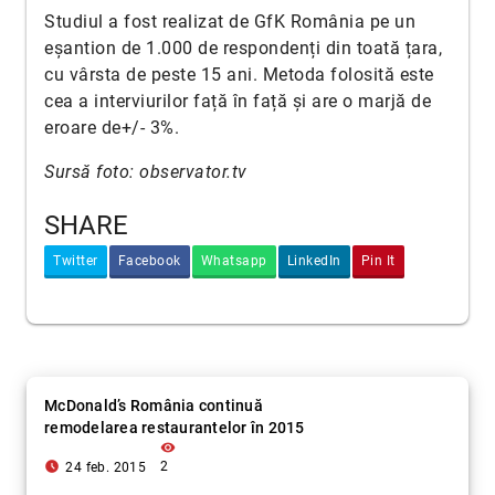
Studiul a fost realizat de GfK România pe un
eșantion de 1.000 de respondenți din toată țara,
cu vârsta de peste 15 ani. Metoda folosită este
cea a interviurilor față în față și are o marjă de
eroare de+/- 3%.
Sursă foto: observator.tv
SHARE
Twitter
Facebook
Whatsapp
LinkedIn
Pin It
McDonald’s România continuă
remodelarea restaurantelor în 2015
visibility
access_time_filled
2
24 feb. 2015