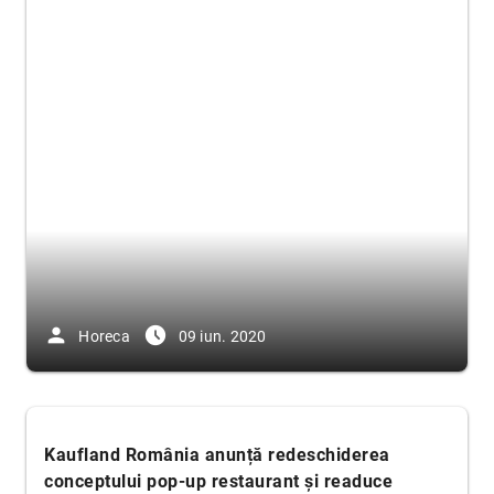
person
access_time_filled
Horeca
09 iun. 2020
Kaufland România anunță redeschiderea
conceptului pop-up restaurant și readuce