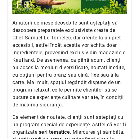
Amatorii de mese deosebite sunt așteptați să
descopere preparatele exclusiviste create de
Chef Samuel Le Torrielec, dar oferite la un preț
accesibil, astfel încât aceștia vor achita doar
ingredientele, provenind exclusiv din magazinele
Kaufland. De asemenea, ca până acum, clienții
au acces la meniuri diversificate, noutăți inedite,
cu opțiuni pentru prânz sau cină, fixe sau à la
carte. Mai mult, spațiul regândit dispune de un
program relaxat, ce le permite clienților să se
bucure de experiențe culinare variate, în condiții
de maximă siguranță.
Ca element de noutate, clienții sunt așteptați cu
un program special de experiențe, astfel că vor fi
organizate
seri tematice
. Miercurea și sâmbăta,