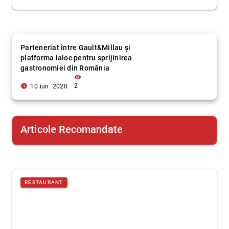
Parteneriat între Gault&Millau și
platforma ialoc pentru sprijinirea
gastronomiei din România
visibility
access_time_filled
2
10 iun. 2020
Articole Recomandate
RESTAURANT