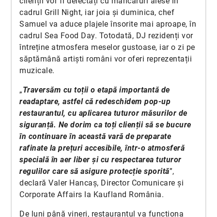
clienții vor fi delectați cu mâncăruri alese în
cadrul Grill Night, iar joia și duminica, chef
Samuel va aduce plajele însorite mai aproape, în
cadrul Sea Food Day. Totodată, DJ rezidenți vor
întreține atmosfera meselor gustoase, iar o zi pe
săptămână artiști români vor oferi reprezentații
muzicale.
„
Traversăm cu toții o etapă importantă de
readaptare, astfel că redeschidem pop-up
restaurantul, cu aplicarea tuturor măsurilor de
siguranță. Ne dorim ca toți clienții să se bucure
în continuare în această vară de preparate
rafinate la prețuri accesibile, într-o atmosferă
specială în aer liber și cu respectarea tuturor
regulilor care să asigure protecție sporită
”,
declară Valer Hancaș, Director Comunicare și
Corporate Affairs la Kaufland România.
De luni până vineri, restaurantul va funcționa