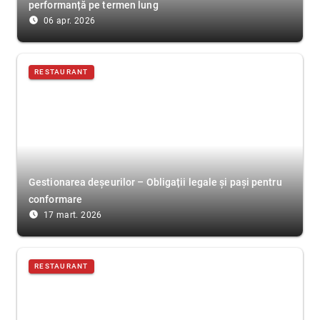
performanță pe termen lung
access_time_filled
06 apr. 2026
RESTAURANT
Gestionarea deșeurilor – Obligații legale și pași pentru
conformare
access_time_filled
17 mart. 2026
RESTAURANT