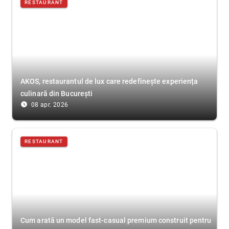
RESTAURANT
AKOS, restaurantul de lux care redefinește experiența
culinară din București
access_time_filled
08 apr. 2026
RESTAURANT
Cum arată un model fast-casual premium construit pentru