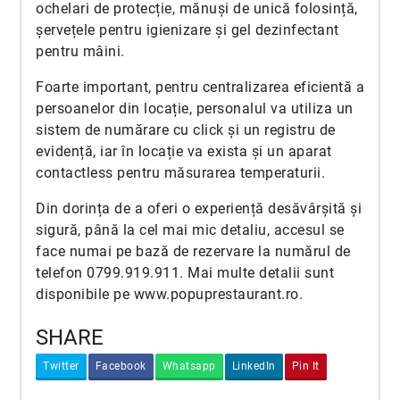
ochelari de protecție, mănuși de unică folosință,
șervețele pentru igienizare și gel dezinfectant
pentru mâini.
Foarte important, pentru centralizarea eficientă a
persoanelor din locație, personalul va utiliza un
sistem de numărare cu click și un registru de
evidență, iar în locație va exista și un aparat
contactless pentru măsurarea temperaturii.
Din dorința de a oferi o experiență desăvârșită și
sigură, până la cel mai mic detaliu, accesul se
face numai pe bază de rezervare la numărul de
telefon 0799.919.911. Mai multe detalii sunt
disponibile pe
www.popuprestaurant.ro
.
SHARE
Twitter
Facebook
Whatsapp
LinkedIn
Pin It