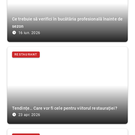
Ce trebuie să verifici în bucătăria profesională înainte de
sezon
access_time_filled
16 iun. 2026
RESTAURANT
Tendințe… Care vor fi cele pentru viitorul restaurației?
access_time_filled
23 apr. 2026