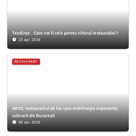
Tendințe… Care vor fi cele pentru viitorul restaurației?
access_time_filled
23 apr. 2026
RESTAURANT
AKOS, restaurantul de lux care redefinește experiența
culinară din București
access_time_filled
08 apr. 2026