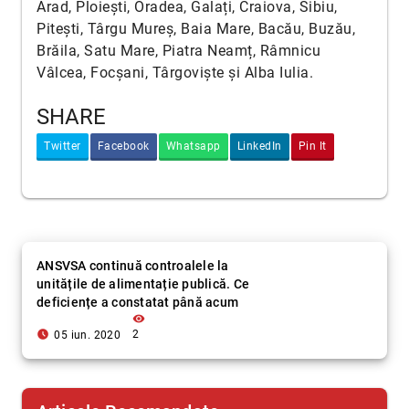
Arad, Ploiești, Oradea, Galați, Craiova, Sibiu,
Pitești, Târgu Mureș, Baia Mare, Bacău, Buzău,
Brăila, Satu Mare, Piatra Neamț, Râmnicu
Vâlcea, Focșani, Târgoviște și Alba Iulia.
SHARE
Twitter
Facebook
Whatsapp
LinkedIn
Pin It
ANSVSA continuă controalele la
unitățile de alimentație publică. Ce
deficiențe a constatat până acum
visibility
access_time_filled
2
05 iun. 2020