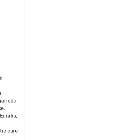
ri
a
gafredo
ce.
Euralis,
tre care