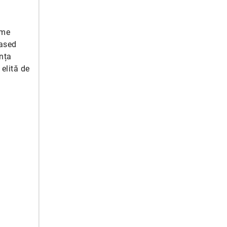
l
eme
based
nța
elită de