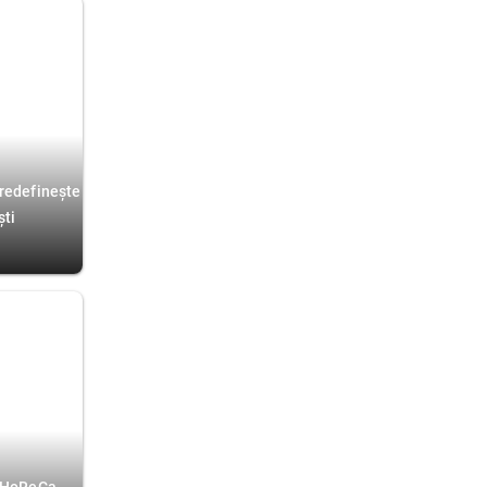
 redefinește
ști