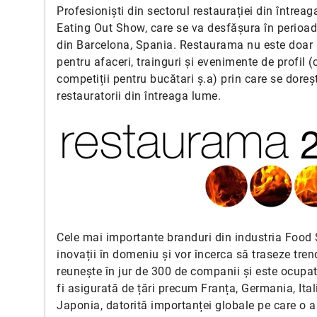
Profesioniști din sectorul restaurației din între
Eating Out Show, care se va desfășura în perioada
din Barcelona, Spania. Restaurama nu este doar u
pentru afaceri, trainguri și evenimente de profil 
competiții pentru bucătari ș.a) prin care se doreș
restauratorii din întreaga lume.
Cele mai importante branduri din industria Food S
inovații în domeniu și vor încerca să traseze trend
reunește în jur de 300 de companii și este ocupa
fi asigurată de țări precum Franța, Germania, Ital
Japonia, datorită importanței globale pe care o a