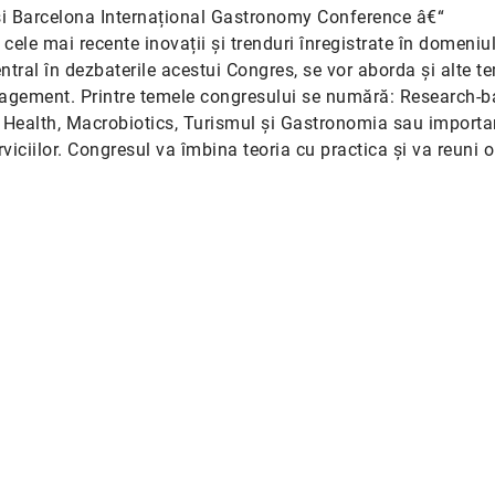
 și Barcelona Internațional Gastronomy Conference â€“
ele mai recente inovații și trenduri înregistrate în domeniu
tral în dezbaterile acestui Congres, se vor aborda și alte t
agement. Printre temele congresului se numără: Research-
 Health, Macrobiotics, Turismul și Gastronomia sau importa
ciilor. Congresul va îmbina teoria cu practica și va reuni o 