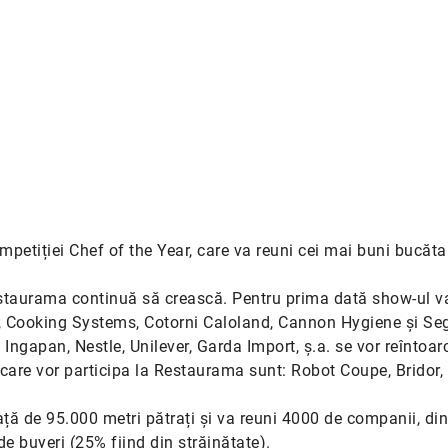
mpetiției Chef of the Year, care va reuni cei mai buni bucăta
 Restaurama continuă să crească. Pentru prima dată show-ul v
 Cooking Systems, Cotorni Caloland, Cannon Hygiene și Se
 Ingapan, Nestle, Unilever, Garda Import, ș.a. se vor reîntoar
 care vor participa la Restaurama sunt: Robot Coupe, Bridor, 
ță de 95.000 metri pătrați și va reuni 4000 de companii, din
e buyeri (25% fiind din străinătate).