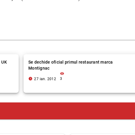
n UK
Se dechide oficial primul restaurant marca
Montignac
visibility
access_time_filled
3
27 ian. 2012