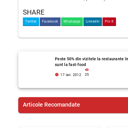
SHARE
Twitter
Facebook
Whatsapp
LinkedIn
Pin It
Peste 50% din vizitele la restaurante î
sunt la fast-food
visibility
access_time_filled
25
17 ian. 2012
Articole Recomandate