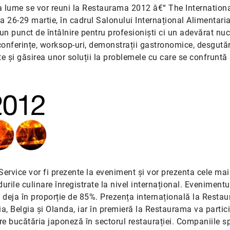
aga lume se vor reuni la Restaurama 2012 â€“ The Internation
 26-29 martie, în cadrul Salonului Internațional Alimentari
n punct de întâlnire pentru profesioniști ci un adevărat nuc
(conferințe, worksop-uri, demonstrații gastronomice, desgutăr
te și găsirea unor soluții la problemele cu care se confruntă
ervice vor fi prezente la eveniment și vor prezenta cele mai
urile culinare înregistrate la nivel internațional. Evenimentu
t deja în proporție de 85%. Prezența internațională la Resta
ia, Belgia și Olanda, iar în premieră la Restaurama va partic
re bucătăria japoneză în sectorul restaurației. Companiile s