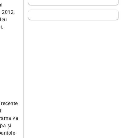
al
a 2012,
leu
i,
 recente
l
urama va
ipa și
paniole