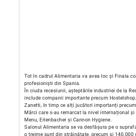
Tot în cadrul Alimentaria va avea loc și Finala co
profesioniști din Spania.
În ciuda recesiunii, așteptările industriei de la
include companii importante precum Hostelshop,
Zanetti, în timp ce alți jucători importanți precum
Mărci care s-au remarcat la nivel internațional și
Menu, Erlenbacher și Cannon Hygiene.
Salonul Alimentaria se va desfășura pe o suprafa
o treime sunt din străinătate, precum și 140.000 d