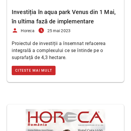
Investiția în aqua park Venus din 1 Mai,
în ultima fază de implementare
person
access_time_filled
Horeca
25 mai 2023
Proiectul de investiții a însemnat refacerea
integrală a complexului ce se întinde pe o
suprafață de 4,3 hectare.
CITESTE MAI MULT