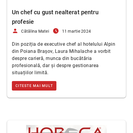
Un chef cu gust nealterat pentru
profesie
person
access_time_filled
Cătălina Matei
11 martie 2024
Din poziția de executive chef al hotelului Alpin
din Poiana Brașov, Laura Mihalache a vorbit
despre carieră, munca din bucătăria
profesională, dar și despre gestionarea
situațiilor limită.
CITESTE MAI MULT