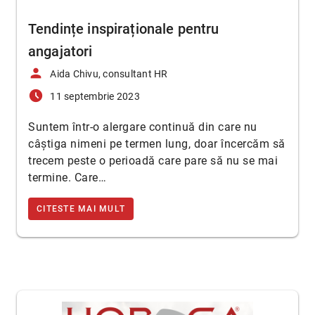
Tendințe inspiraționale pentru
angajatori
person
Aida Chivu, consultant HR
access_time_filled
11 septembrie 2023
Suntem într-o alergare continuă din care nu
câştiga nimeni pe termen lung, doar încercăm să
trecem peste o perioadă care pare să nu se mai
termine. Care…
CITESTE MAI MULT