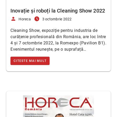
Inovație și roboți la Cleaning Show 2022
person
access_time_filled
Horeca
3 octombrie 2022
Cleaning Show, expoziţie pentru industria de
curățenie profesională din România, are loc între
4 și 7 octombrie 2022, la Romexpo (Pavilion B1).
Evenimentul reunește, pe o suprafață…
CITESTE MAI MULT