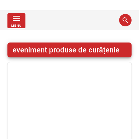
menu
search
MENU
eveniment produse de curățenie