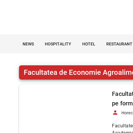
NEWS
HOSPITALITY
HOTEL
RESTAURANT
Facultatea de Economie Agroalime
Faculta
pe form
person
Horec
Facultate
Academiei