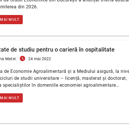
miterea din 2026.
 MAI MULT
tate de studiu pentru o carieră în ospitalitate
access_time_filled
ina Matei
24 mai 2022
a de Economie Agroalimentară și a Mediului asigură, la nive
 cicluri de studii universitare – licență, masterat și doctorat,
a specialiștilor în domeniile economiei agroalimentare…
 MAI MULT