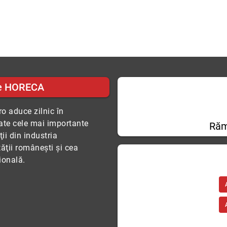
e HORECA
o aduce zilnic în
tate cele mai importante
Răm
ii din industria
tăţii româneşti şi cea
ională.