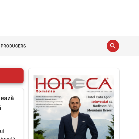
search
 PRODUCERS
zează
ă
ul
țională