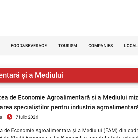
FOOD&BEVERAGE
TOURISM
COMPANIES
LOCAL
ntară și a Mediului
tea de Economie Agroalimentară și a Mediului mi
area specialiștilor pentru industria agroalimentar
access_time_filled
a
7 iulie 2026
a de Economie Agroalimentară și a Mediului (EAM) din cadr
 de Studii Economice din București a anunțat oferta educa