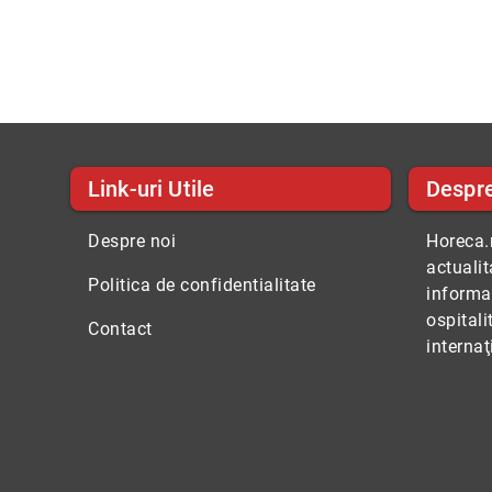
Link-uri Utile
Despr
Despre noi
Horeca.r
actuali
Politica de confidentialitate
informaţ
ospitali
Contact
internaţ