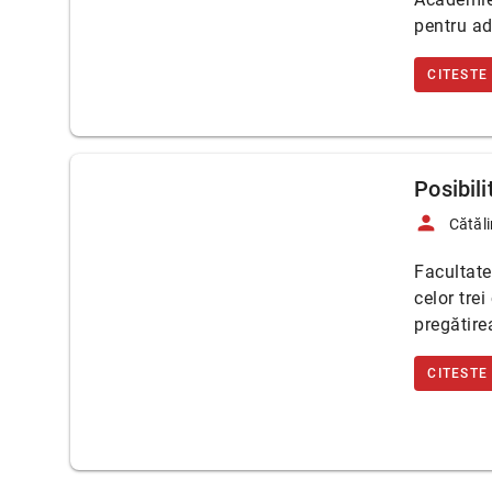
pentru ad
CITESTE
Posibili
person
Cătăl
Facultate
celor trei
pregătire
CITESTE