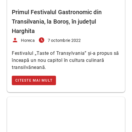
Primul Festivalul Gastronomic din
Transilvania, la Boroș, în județul
Harghita
person
access_time_filled
Horeca
7 octombrie 2022
Festivalul „Taste of Transylvania” și-a propus să
înceapă un nou capitol în cultura culinară
transilvăneană.
CITESTE MAI MULT