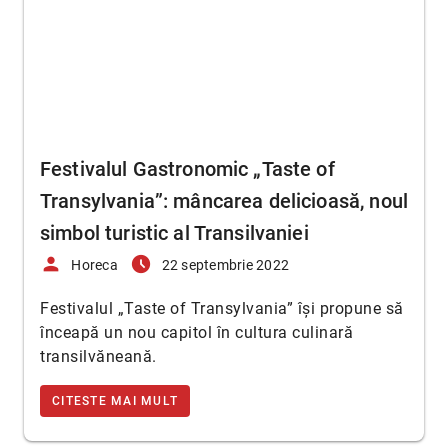
Festivalul Gastronomic „Taste of
Transylvania”: mâncarea delicioasă, noul
simbol turistic al Transilvaniei
person
access_time_filled
Horeca
22 septembrie 2022
Festivalul „Taste of Transylvania” își propune să
înceapă un nou capitol în cultura culinară
transilvăneană.
CITESTE MAI MULT