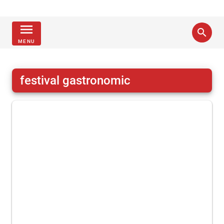
menu
search
MENU
festival gastronomic