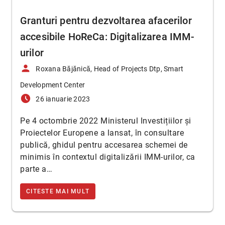
Granturi pentru dezvoltarea afacerilor
accesibile HoReCa: Digitalizarea IMM-
urilor
person
Roxana Băjănică, Head of Projects Dtp, Smart
Development Center
access_time_filled
26 ianuarie 2023
Pe 4 octombrie 2022 Ministerul Investițiilor și
Proiectelor Europene a lansat, în consultare
publică, ghidul pentru accesarea schemei de
minimis în contextul digitalizării IMM-urilor, ca
parte a…
CITESTE MAI MULT