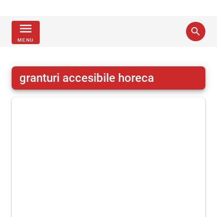
menu
search
MENU
granturi accesibile horeca