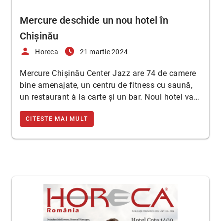
Mercure deschide un nou hotel în
Chișinău
person
access_time_filled
Horeca
21 martie 2024
Mercure Chișinău Center Jazz are 74 de camere
bine amenajate, un centru de fitness cu saună,
un restaurant à la carte și un bar. Noul hotel va…
CITESTE MAI MULT