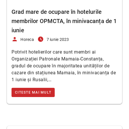
Grad mare de ocupare în hotelurile
membrilor OPMCTA, în minivacanța de 1
iunie
person
access_time_filled
Horeca
7 iunie 2023
Potrivit hotelierilor care sunt membri ai
Organizației Patronale Mamaia-Constanța,
gradul de ocupare în majoritatea unităților de
cazare din stațiunea Mamaia, în minivacanța de
1 iunie și Rusalii,…
CITESTE MAI MULT