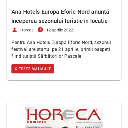
Ana Hotels Europa Eforie Nord anunță
începerea sezonului turistic în locație
person
access_time_filled
Horeca
12 aprilie 2022
Pentru Ana Hotels Europa Eforie Nord, sezonul
festival are startul pe 21 aprilie, primii oaspeți
fiind turiștii Sărbătorilor Pascale.
CITESTE MAI MULT