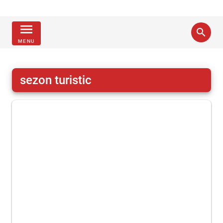
menu
search
MENU
sezon turistic