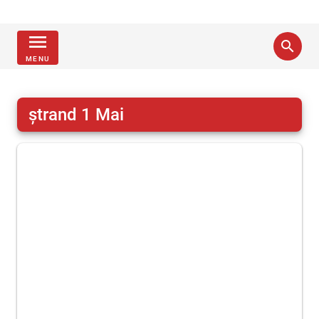
menu
search
MENU
ștrand 1 Mai