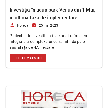
Investiția în aqua park Venus din 1 Mai,
în ultima fază de implementare
person
access_time_filled
Horeca
25 mai 2023
Proiectul de investiții a însemnat refacerea
integrală a complexului ce se întinde pe o
suprafață de 4,3 hectare.
CITESTE MAI MULT