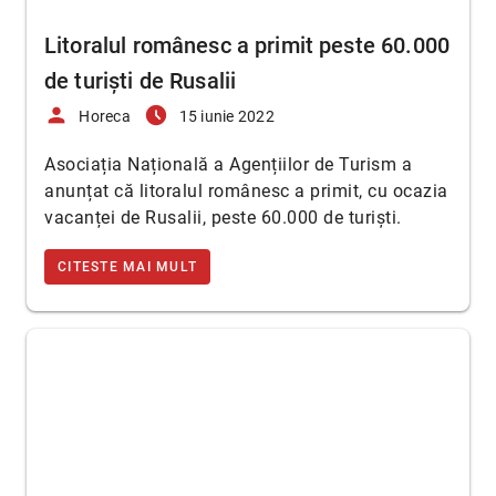
Litoralul românesc a primit peste 60.000
de turiști de Rusalii
person
access_time_filled
Horeca
15 iunie 2022
Asociația Națională a Agențiilor de Turism a
anunțat că litoralul românesc a primit, cu ocazia
vacanței de Rusalii, peste 60.000 de turiști.
CITESTE MAI MULT