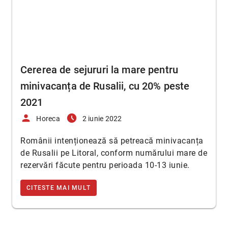
Cererea de sejururi la mare pentru
minivacanța de Rusalii, cu 20% peste
2021
person
access_time_filled
Horeca
2 iunie 2022
Românii intenționează să petreacă minivacanța
de Rusalii pe Litoral, conform numărului mare de
rezervări făcute pentru perioada 10-13 iunie.
CITESTE MAI MULT