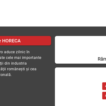
e HORECA
o aduce zilnic în
tate cele mai importante
Răm
ii din industria
tăţii româneşti şi cea
ională.