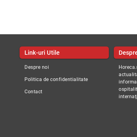
Link-uri Utile
Despr
Despre noi
Horeca.r
actuali
Politica de confidentialitate
informaţ
ospitali
Contact
internaţ