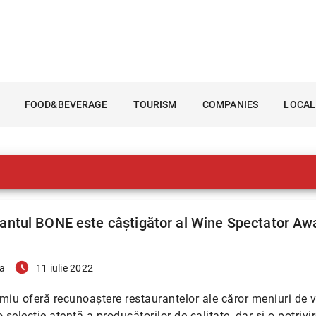
FOOD&BEVERAGE
TOURISM
COMPANIES
LOCAL
antul BONE este câștigător al Wine Spectator Aw
access_time_filled
a
11 iulie 2022
miu oferă recunoaștere restaurantelor ale căror meniuri de v
 selecție atentă a producătorilor de calitate, dar și o potrivi