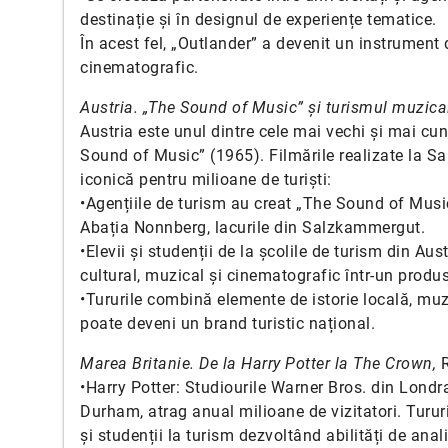
destinație și în designul de experiențe tematice.
În acest fel, „Outlander” a devenit un instrument 
cinematografic.
Austria. „The Sound of Music” și turismul muzica
Austria este unul dintre cele mai vechi și mai cu
Sound of Music” (1965). Filmările realizate la Sa
iconică pentru milioane de turiști:
•Agențiile de turism au creat „The Sound of Music T
Abația Nonnberg, lacurile din Salzkammergut.
•Elevii și studenții de la școlile de turism din A
cultural, muzical și cinematografic într-un produs
•Tururile combină elemente de istorie locală, mu
poate deveni un brand turistic național.
Marea Britanie. De la Harry Potter la The Crown,
R
•Harry Potter: Studiourile Warner Bros. din Lond
Durham, atrag anual milioane de vizitatori. Tururi
și studenții la turism dezvoltând abilități de an