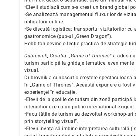
•Elevii studiază cum s-a creat un brand global por
•Se analizează managementul fluxurilor de vizitato
obligatorii online.
•Se discută logistica: transportul vizitatorilor c
gastronomice (pub-ul „Green Dragon”).
Hobbiton devine o lecție practică de strategie turi
Dubrovnik, Croația. „Game of Thrones”
a adus nu 
turism participă la ghidaje tematice, evenimente 
vizual.
Dubrovnik a cunoscut o creștere spectaculoasă a 
în „Game of Thrones”. Această expunere a fost valo
experienței în educație.
•Elevii de la școlile de turism din zonă participă
interacționeze cu un public internațional exigent.
•Facultățile de turism au dezvoltat workshop-uri
prin storytelling vizual”.
•Elevii învață să îmbine interpretarea culturală 
serial, transformând vizita într-o experiență com