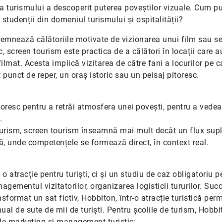
a turismului a descoperit puterea poveștilor vizuale. Cum p
și studenții din domeniul turismului și ospitalității?
mnează călătoriile motivate de vizionarea unui film sau ser
screen tourism este practica de a călători în locații care a
filmat. Acesta implică vizitarea de către fani a locurilor pe ca
punct de reper, un oraș istoric sau un peisaj pitoresc.
toresc pentru a retrăi atmosfera unei povești, pentru a vedea
.
de turism, screen tourism înseamnă mai mult decât un flux sup
că, unde competențele se formează direct, în context real.
o atracție pentru turiști, ci și un studiu de caz obligatoriu p
agementul vizitatorilor, organizarea logisticii tururilor. Suc
nsformat un sat fictiv, Hobbiton, într-o atracție turistică pe
nual de sute de mii de turiști. Pentru școlile de turism, Hobbi
de marketing și management turistic: