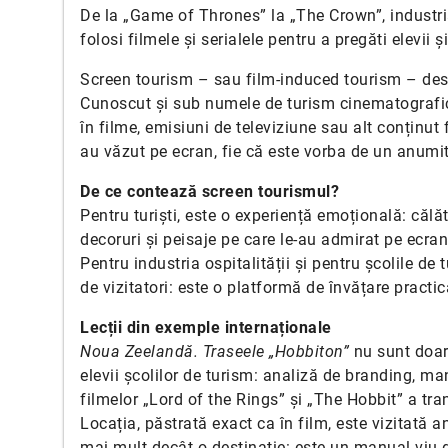
De la „Game of Thrones” la „The Crown”, industri
folosi filmele și serialele pentru a pregăti elevii 
Screen tourism – sau film-induced tourism – dese
Cunoscut și sub numele de turism cinematografic, 
în filme, emisiuni de televiziune sau alt conținut 
au văzut pe ecran, fie că este vorba de un anumit 
De ce contează screen tourismul?
Pentru turiști, este o experiență emoțională: călă
decoruri și peisaje pe care le-au admirat pe ecran
Pentru industria ospitalității și pentru școlile 
de vizitatori: este o platformă de învățare practi
Lecții din exemple internaționale
Noua Zeelandă. Traseele „Hobbiton”
nu sunt doar 
elevii școlilor de turism: analiză de branding, man
filmelor „Lord of the Rings” și „The Hobbit” a tra
Locația, păstrată exact ca în film, este vizitată a
mai mult decât o destinație: este un manual viu 