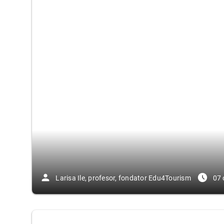
person
access_time_filled
Larisa Ile, profesor, fondator Edu4Tourism
07 