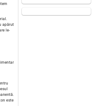
utem
ial.
u apărut
re le-
limentar
entru
cesul
rmanentă.
ton este