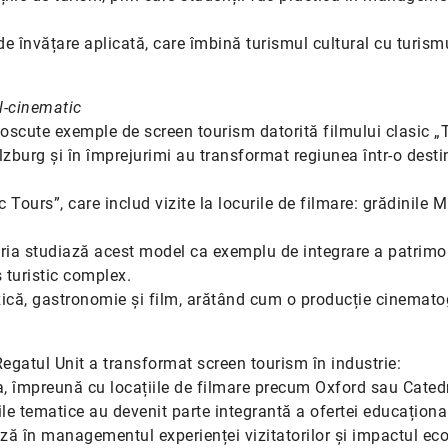
de învățare aplicată, care îmbină turismul cultural cu turism
l-cinematic
noscute exemple de screen tourism datorită filmului clasic „
lzburg și în împrejurimi au transformat regiunea într-o desti
ours”, care includ vizite la locurile de filmare: grădinile Mi
ustria studiază acest model ca exemplu de integrare a patrimo
 turistic complex.
zică, gastronomie și film, arătând cum o producție cinemato
egatul Unit a transformat screen tourism în industrie:
ra, împreună cu locațiile de filmare precum Oxford sau Cated
le tematice au devenit parte integrantă a ofertei educațional
aliză în managementul experienței vizitatorilor și impactul e