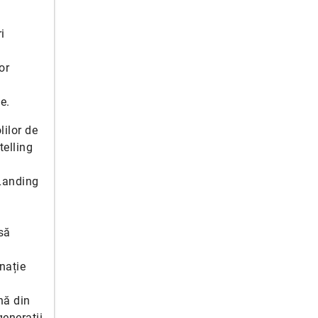
i
or
e.
lilor de
telling
 Landing
 să
nație
nă din
generații