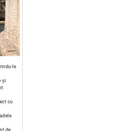
rindu-le
 și
nt
rect cu
oadele
ent de