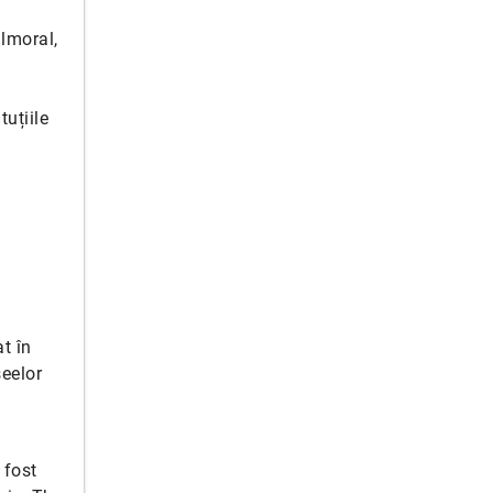
almoral,
tuțiile
t în
seelor
 fost