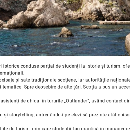
i istorice conduse parțial de studenți la istorie și turism, ofe
ernaționali.
eisaje și sate tradiționale scoțiene, iar autoritățile naționale
ri tematice. Spre deosebire de alte țări, Scoția a pus un acce
a asistenți de ghidaj în tururile „Outlander”, având contact di
 și storytelling, antrenându-i pe elevi să prezinte atât epis
nțiile de turism, prin care studenții fac practică în managem