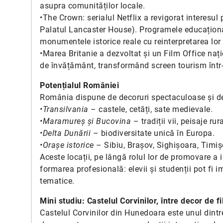
asupra comunităților locale.
•The Crown: serialul Netflix a revigorat interesul p
Palatul Lancaster House). Programele educaționa
monumentele istorice reale cu reinterpretarea lo
•Marea Britanie a dezvoltat și un Film Office națio
de învățământ, transformând screen tourism într-
Potențialul României
România dispune de decoruri spectaculoase și de
•Transilvania
– castele, cetăți, sate medievale.
•Maramureș și Bucovina
– tradiții vii, peisaje rur
•Delta Dunării
– biodiversitate unică în Europa.
•Orașe istorice
– Sibiu, Brașov, Sighișoara, Timiș
Aceste locații, pe lângă rolul lor de promovare a 
formarea profesională: elevii și studenții pot fi 
tematice.
Mini studiu: Castelul Corvinilor, între decor de f
Castelul Corvinilor din Hunedoara este unul dint