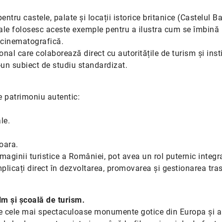
entru castele, palate și locații istorice britanice (Castelul B
le folosesc aceste exemple pentru a ilustra cum se îmbină
r cinematografică.
nal care colaborează direct cu autoritățile de turism și insti
un subiect de studiu standardizat.
 patrimoniu autentic:
ale.
oara.
imaginii turistice a României, pot avea un rol puternic integra
implicați direct în dezvoltarea, promovarea și gestionarea tra
ilm și școală de turism.
re cele mai spectaculoase monumente gotice din Europa și a