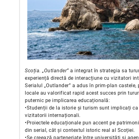
Scoția. „Outlander”
a integrat în strategia sa turur
experiență directă de interacțiune cu vizitatori int
Serialul „Outlander” a adus în prim-plan castele, p
locale au valorificat rapid acest succes prin turu
puternic pe implicarea educațională:
•Studenții de la istorie și turism sunt implicați c
vizitatorii internaționali.
•Proiectele educaționale pun accent pe patrimoniu
din serial, cât și contextul istoric real al Scoției.
•Se creează parteneriate între universități și age