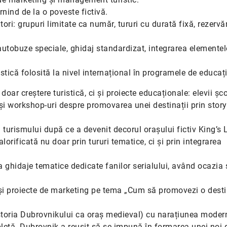
nind de la o poveste fictivă.
ri: grupuri limitate ca număr, tururi cu durată fixă, rezervăr
u autobuze speciale, ghidaj standardizat, integrarea elementel
stică folosită la nivel internațional în programele de educați
doar creștere turistică, ci și proiecte educaționale: elevii șco
și workshop-uri despre promovarea unei destinații prin story
turismului după ce a devenit decorul orașului fictiv King’s
rificată nu doar prin tururi tematice, ci și prin integrarea
 la ghidaje tematice dedicate fanilor serialului, având ocazia
 și proiecte de marketing pe tema „Cum să promovezi o desti
(istoria Dubrovnikului ca oraș medieval) cu narațiunea moder
pletă. Dubrovnik a reușit să se impună în formarea unei noi 