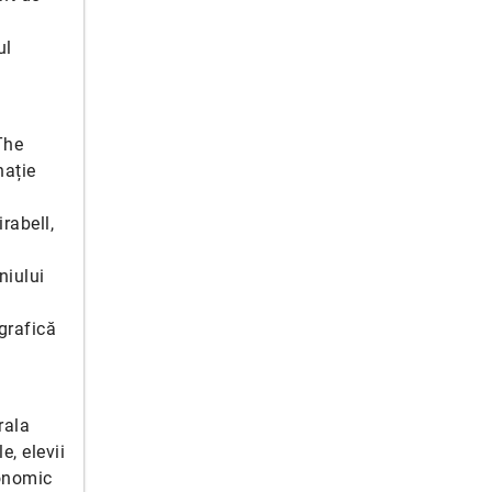
ul
The
nație
rabell,
niului
grafică
rala
e, elevii
conomic