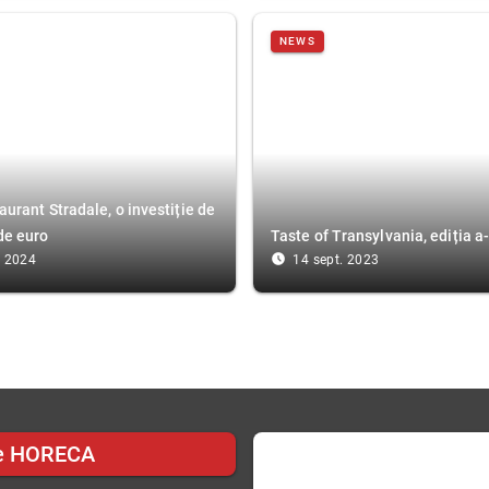
NEWS
aurant Stradale, o investiție de
de euro
Taste of Transylvania, ediția a-
access_time_filled
. 2024
14 sept. 2023
e HORECA