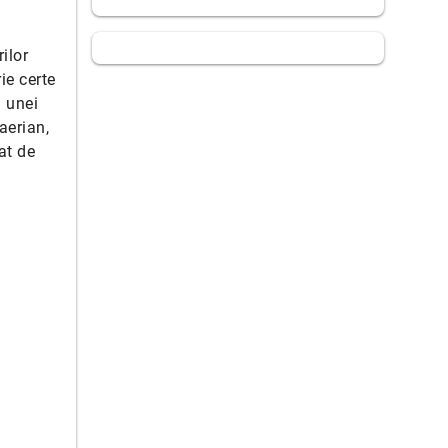
ilor
ie certe
a unei
aerian,
at de