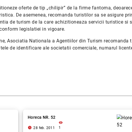
tioneze oferte de tip „chilipir” de la firme fantoma, deoarec
ristica. De asemenea, recomanda turistilor sa se asigure pri
ntia de turism de la care achizitioneaza servicii turistice si 
 conform legislatiei in vigoare.
nline, Asociatia Nationala a Agentiilor din Turism recomanda tu
ele de identificare ale societatii comerciale, numarul licent
Horeca NR. 52
visibility
access_time_filled
1
28 feb. 2011