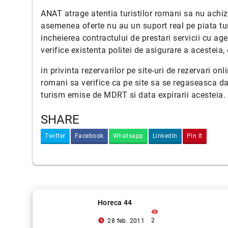
ANAT atrage atentia turistilor romani sa nu achizi
asemenea oferte nu au un suport real pe piata tu
incheierea contractului de prestari servicii cu age
verifice existenta politei de asigurare a acesteia,
in privinta rezervarilor pe site-uri de rezervari o
romani sa verifice ca pe site sa se regaseasca dat
turism emise de MDRT si data expirarii acesteia.
SHARE
Twitter
Facebook
Whatsapp
LinkedIn
Pin It
Horeca 44
visibility
access_time_filled
2
28 feb. 2011