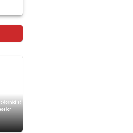
t dornici să
eselor