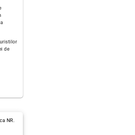
e
n
sa
ristilor
ei de