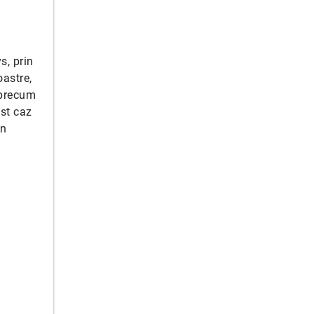
s, prin
oastre,
 precum
est caz
in