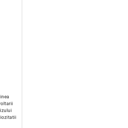
ginea
oltarii
izului
ozitatii