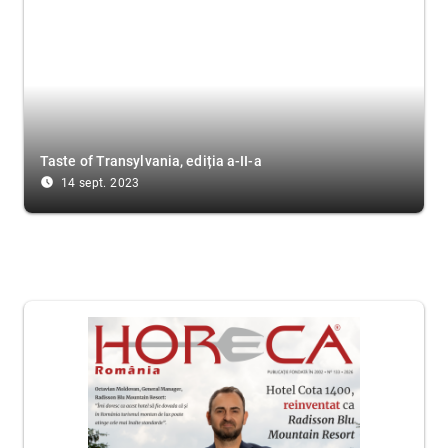
Taste of Transylvania, ediția a-II-a
access_time_filled
14 sept. 2023