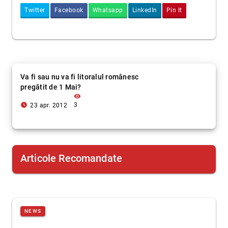
Twitter
Facebook
Whatsapp
LinkedIn
Pin It
Va fi sau nu va fi litoralul românesc
pregătit de 1 Mai?
visibility
access_time_filled
3
23 apr. 2012
Articole Recomandate
NEWS