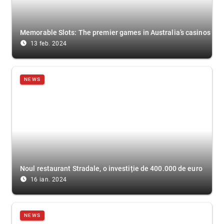
Memorable Slots: The premier games in Australia’s casinos
access_time_filled
13 feb. 2024
NEWS
Noul restaurant Stradale, o investiție de 400.000 de euro
access_time_filled
16 ian. 2024
NEWS