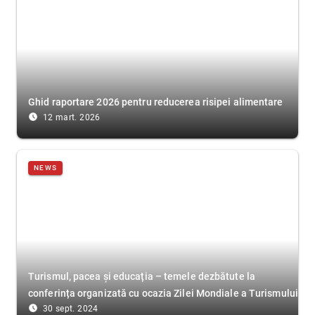
Ghid raportare 2026 pentru reducerea risipei alimentare
access_time_filled
12 mart. 2026
NEWS
Turismul, pacea și educația – temele dezbătute la
conferința organizată cu ocazia Zilei Mondiale a Turismului
access_time_filled
30 sept. 2024