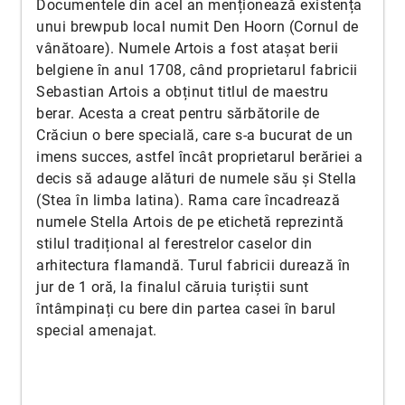
Documentele din acel an menționează existența
unui brewpub local numit Den Hoorn (Cornul de
vânătoare). Numele Artois a fost atașat berii
belgiene în anul 1708, când proprietarul fabricii
Sebastian Artois a obținut titlul de maestru
berar. Acesta a creat pentru sărbătorile de
Crăciun o bere specială, care s-a bucurat de un
imens succes, astfel încât proprietarul berăriei a
decis să adauge alături de numele său și Stella
(Stea în limba latina). Rama care încadrează
numele Stella Artois de pe etichetă reprezintă
stilul tradițional al ferestrelor caselor din
arhitectura flamandă. Turul fabricii durează în
jur de 1 oră, la finalul căruia turiștii sunt
întâmpinați cu bere din partea casei în barul
special amenajat.