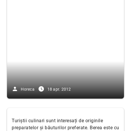
person
access_time_filled
Horeca
18 apr. 2012
Turiștii culinari sunt interesați de originile
preparatelor și băuturilor preferate. Berea este cu